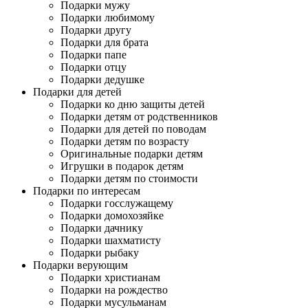
Подарки мужу
Подарки любимому
Подарки другу
Подарки для брата
Подарки папе
Подарки отцу
Подарки дедушке
Подарки для детей
Подарки ко дню защиты детей
Подарки детям от родственников
Подарки для детей по поводам
Подарки детям по возрасту
Оригинальные подарки детям
Игрушки в подарок детям
Подарки детям по стоимости
Подарки по интересам
Подарки госслужащему
Подарки домохозяйке
Подарки дачнику
Подарки шахматисту
Подарки рыбаку
Подарки верующим
Подарки христианам
Подарки на рождество
Подарки мусульманам