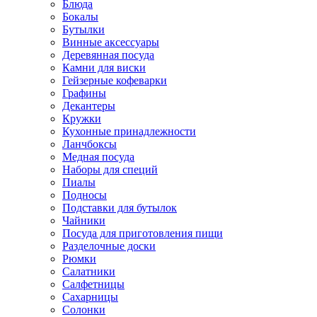
Блюда
Бокалы
Бутылки
Винные аксессуары
Деревянная посуда
Камни для виски
Гейзерные кофеварки
Графины
Декантеры
Кружки
Кухонные принадлежности
Ланчбоксы
Медная посуда
Наборы для специй
Пиалы
Подносы
Подставки для бутылок
Чайники
Посуда для приготовления пищи
Разделочные доски
Рюмки
Салатники
Салфетницы
Сахарницы
Солонки