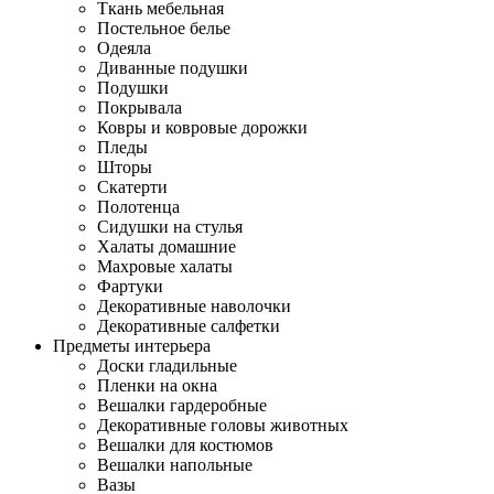
Ткань мебельная
Постельное белье
Одеяла
Диванные подушки
Подушки
Покрывала
Ковры и ковровые дорожки
Пледы
Шторы
Скатерти
Полотенца
Сидушки на стулья
Халаты домашние
Махровые халаты
Фартуки
Декоративные наволочки
Декоративные салфетки
Предметы интерьера
Доски гладильные
Пленки на окна
Вешалки гардеробные
Декоративные головы животных
Вешалки для костюмов
Вешалки напольные
Вазы