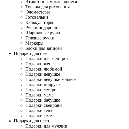
Этикетки самоклеющиеся
Товары для рисования
Фломастеры
Готовальни
Калькуляторы
Ручки подарочные
Шариковые ручки
Гелевые ручки
Маркеры
Блоки для записей
Подарки для нее
Подарки для женщин
Подарки жене
Подарки любимой
Подарки девушке
Подарки девушке коллеге
Подарки подруге
Подарки сестре
Подарки маме
Подарки бабушке
Подарки свекрови
Подарки теще
Подарки тете
Подарки для него
Подарки для мужчин