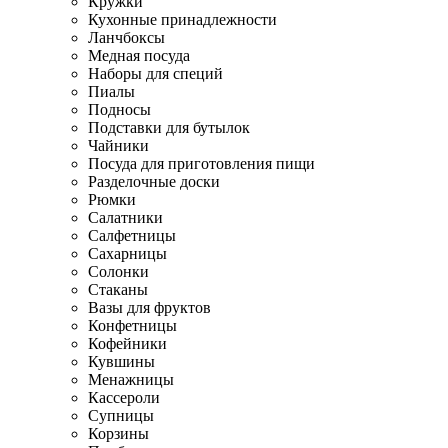
Кружки
Кухонные принадлежности
Ланчбоксы
Медная посуда
Наборы для специй
Пиалы
Подносы
Подставки для бутылок
Чайники
Посуда для приготовления пищи
Разделочные доски
Рюмки
Салатники
Салфетницы
Сахарницы
Солонки
Стаканы
Вазы для фруктов
Конфетницы
Кофейники
Кувшины
Менажницы
Кассероли
Супницы
Корзины