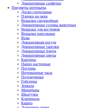
Декоративные салфетки
Предметы интерьера
Доски гладильные
Пленки на окна
Вешалки гардеробные
Декоративные головы животных
Вешалки для костюмов
Вешалки напольные
Вазы
Декоративная посуда
Декоративные тарелки
Декоративные блюда
Декоративные цветы
Картины
Панно настенные
Постеры
Интерьерные часы
Подсвечники
Гобелены
Зеркала
Минибары
Шкатулки
Ключницы
Кашпо
Домашние свечи