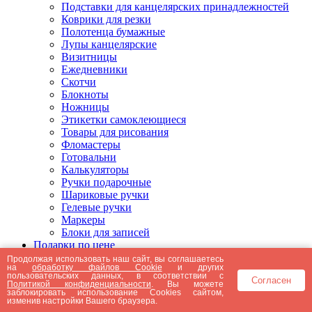
Подставки для канцелярских принадлежностей
Коврики для резки
Полотенца бумажные
Лупы канцелярские
Визитницы
Ежедневники
Скотчи
Блокноты
Ножницы
Этикетки самоклеющиеся
Товары для рисования
Фломастеры
Готовальни
Калькуляторы
Ручки подарочные
Шариковые ручки
Гелевые ручки
Маркеры
Блоки для записей
Подарки по цене
Подарки от 5000 рублей
Продолжая использовать наш сайт, вы соглашаетесь
на
обработку файлов Cookie
и других
Подарки до 5000 рублей
пользовательских данных, в соответствии с
Согласен
Подарки до 3000 рублей
Политикой конфиденциальности
. Вы можете
заблокировать использование Cookies сайтом,
Подарки до 2000 рублей
изменив настройки Вашего браузера.
Подарки до 1000 рублей