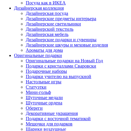
Посуда как в ИКЕА
Дизайнерская коллекция
Дизайнерская посуда
Дизайнерские предметы интерьера
Дизайнерские светильники
Дизайнерский текстиль
Дизайнерская мебель
Дизайнерские подарки и сувениры
Дизайнерские шкуры и меховые изделия
Ароматы для дома
Оригинальные подарки
Оригинальные подарки на Новый Год
Подарки с кристаллами Сваровски
Подарочные наборы
Подарки учителю на выпускной
Настольные игры
Статуэтки
Мини-гольф
Шуточные медали
Шуточные ордена
Обереги
Декоративные украшения
Подарки с восточной тематикой
Мешочки для подарков
Шарики воздушные