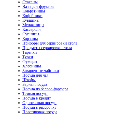
Стаканы
Вазы для фруктов
Конфетницы
Кофейники
Кувшины
Менажницы
Кассероли
Супницы
Корзины
Приборы для сервировки стола
Предметы сервировки стола
Тарелки
Турки
Фужеры
Хлебницы
Заварочные чайники
Посуда для чая
Штофы
Барная посуда
Посуда из белого фарфора
Темная посуда
Посуда в кредит
Однотонная посуда
Посуда в рассрочку
Пластиковая посуда