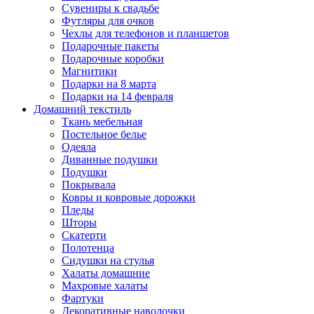
Сувениры к свадьбе
Футляры для очков
Чехлы для телефонов и планшетов
Подарочные пакеты
Подарочные коробки
Магнитики
Подарки на 8 марта
Подарки на 14 февраля
Домашний текстиль
Ткань мебельная
Постельное белье
Одеяла
Диванные подушки
Подушки
Покрывала
Ковры и ковровые дорожки
Пледы
Шторы
Скатерти
Полотенца
Сидушки на стулья
Халаты домашние
Махровые халаты
Фартуки
Декоративные наволочки