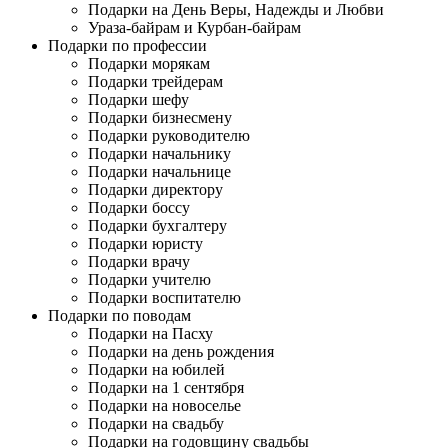
Подарки на День Веры, Надежды и Любви
Ураза-байрам и Курбан-байрам
Подарки по профессии
Подарки морякам
Подарки трейдерам
Подарки шефу
Подарки бизнесмену
Подарки руководителю
Подарки начальнику
Подарки начальнице
Подарки директору
Подарки боссу
Подарки бухгалтеру
Подарки юристу
Подарки врачу
Подарки учителю
Подарки воспитателю
Подарки по поводам
Подарки на Пасху
Подарки на день рождения
Подарки на юбилей
Подарки на 1 сентября
Подарки на новоселье
Подарки на свадьбу
Подарки на годовщину свадьбы