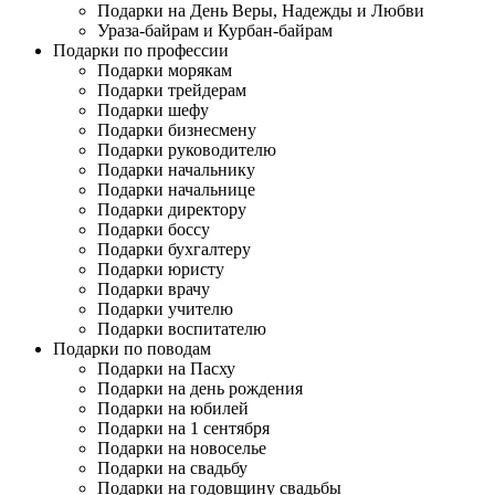
Подарки на День Веры, Надежды и Любви
Ураза-байрам и Курбан-байрам
Подарки по профессии
Подарки морякам
Подарки трейдерам
Подарки шефу
Подарки бизнесмену
Подарки руководителю
Подарки начальнику
Подарки начальнице
Подарки директору
Подарки боссу
Подарки бухгалтеру
Подарки юристу
Подарки врачу
Подарки учителю
Подарки воспитателю
Подарки по поводам
Подарки на Пасху
Подарки на день рождения
Подарки на юбилей
Подарки на 1 сентября
Подарки на новоселье
Подарки на свадьбу
Подарки на годовщину свадьбы