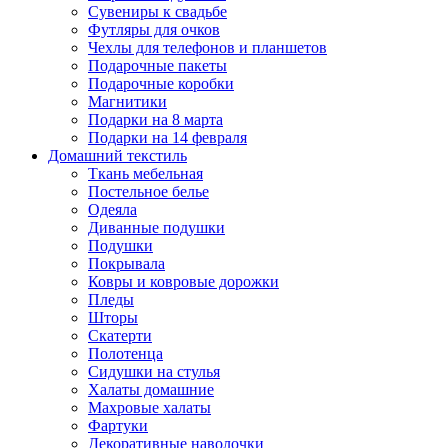
Сувениры к свадьбе
Футляры для очков
Чехлы для телефонов и планшетов
Подарочные пакеты
Подарочные коробки
Магнитики
Подарки на 8 марта
Подарки на 14 февраля
Домашний текстиль
Ткань мебельная
Постельное белье
Одеяла
Диванные подушки
Подушки
Покрывала
Ковры и ковровые дорожки
Пледы
Шторы
Скатерти
Полотенца
Сидушки на стулья
Халаты домашние
Махровые халаты
Фартуки
Декоративные наволочки