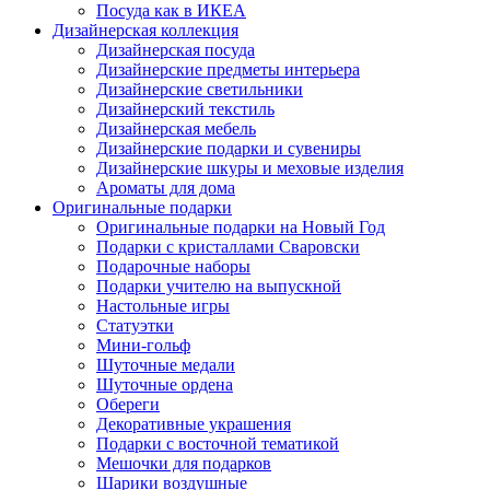
Посуда как в ИКЕА
Дизайнерская коллекция
Дизайнерская посуда
Дизайнерские предметы интерьера
Дизайнерские светильники
Дизайнерский текстиль
Дизайнерская мебель
Дизайнерские подарки и сувениры
Дизайнерские шкуры и меховые изделия
Ароматы для дома
Оригинальные подарки
Оригинальные подарки на Новый Год
Подарки с кристаллами Сваровски
Подарочные наборы
Подарки учителю на выпускной
Настольные игры
Статуэтки
Мини-гольф
Шуточные медали
Шуточные ордена
Обереги
Декоративные украшения
Подарки с восточной тематикой
Мешочки для подарков
Шарики воздушные