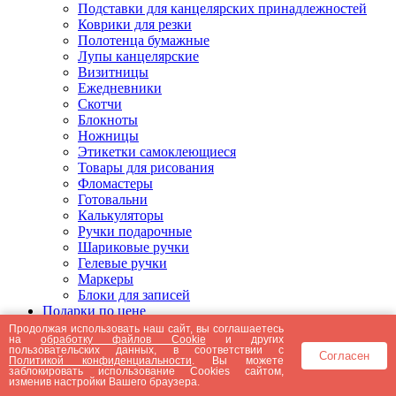
Подставки для канцелярских принадлежностей
Коврики для резки
Полотенца бумажные
Лупы канцелярские
Визитницы
Ежедневники
Скотчи
Блокноты
Ножницы
Этикетки самоклеющиеся
Товары для рисования
Фломастеры
Готовальни
Калькуляторы
Ручки подарочные
Шариковые ручки
Гелевые ручки
Маркеры
Блоки для записей
Подарки по цене
Подарки от 5000 рублей
Продолжая использовать наш сайт, вы соглашаетесь
на
обработку файлов Cookie
и других
Подарки до 5000 рублей
пользовательских данных, в соответствии с
Согласен
Подарки до 3000 рублей
Политикой конфиденциальности
. Вы можете
заблокировать использование Cookies сайтом,
Подарки до 2000 рублей
изменив настройки Вашего браузера.
Подарки до 1000 рублей