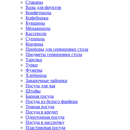
Стаканы
Вазы для фруктов
Конфетницы
Кофейники
Кувшины
Менажницы
Кассероли
Супницы
Корзины
Приборы для сервировки стола
Предметы сервировки стола
Тарелки
Турки
Фужеры
Хлебницы
Заварочные чайники
Посуда для чая
Штофы
Барная посуда
Посуда из белого фарфора
Темная посуда
Посуда в кредит
Однотонная посуда
Посуда в рассрочку
Пластиковая посуда