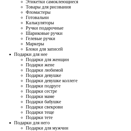
Этикетки самоклеющиеся
Товары для рисования
Фломастеры
Готовальни
Калькуляторы
Ручки подарочные
Шариковые ручки
Гелевые ручки
Маркеры
Блоки для записей
Подарки для нее
Подарки для женщин
Подарки жене
Подарки любимой
Подарки девушке
Подарки девушке коллеге
Подарки подруге
Подарки сестре
Подарки маме
Подарки бабушке
Подарки свекрови
Подарки теще
Подарки тете
Подарки для него
Подарки для мужчин