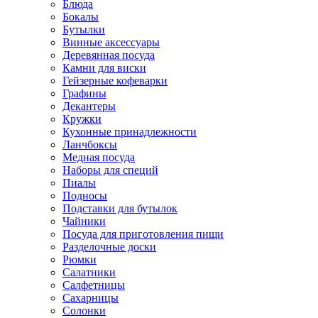
Блюда
Бокалы
Бутылки
Винные аксессуары
Деревянная посуда
Камни для виски
Гейзерные кофеварки
Графины
Декантеры
Кружки
Кухонные принадлежности
Ланчбоксы
Медная посуда
Наборы для специй
Пиалы
Подносы
Подставки для бутылок
Чайники
Посуда для приготовления пищи
Разделочные доски
Рюмки
Салатники
Салфетницы
Сахарницы
Солонки