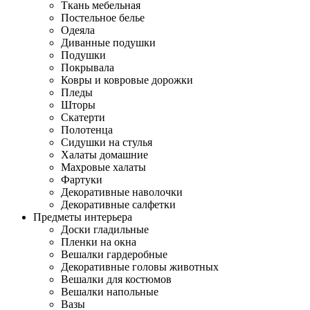
Ткань мебельная
Постельное белье
Одеяла
Диванные подушки
Подушки
Покрывала
Ковры и ковровые дорожки
Пледы
Шторы
Скатерти
Полотенца
Сидушки на стулья
Халаты домашние
Махровые халаты
Фартуки
Декоративные наволочки
Декоративные салфетки
Предметы интерьера
Доски гладильные
Пленки на окна
Вешалки гардеробные
Декоративные головы животных
Вешалки для костюмов
Вешалки напольные
Вазы