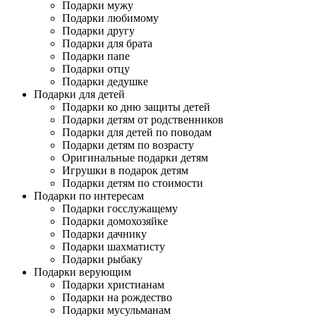
Подарки мужу
Подарки любимому
Подарки другу
Подарки для брата
Подарки папе
Подарки отцу
Подарки дедушке
Подарки для детей
Подарки ко дню защиты детей
Подарки детям от родственников
Подарки для детей по поводам
Подарки детям по возрасту
Оригинальные подарки детям
Игрушки в подарок детям
Подарки детям по стоимости
Подарки по интересам
Подарки госслужащему
Подарки домохозяйке
Подарки дачнику
Подарки шахматисту
Подарки рыбаку
Подарки верующим
Подарки христианам
Подарки на рождество
Подарки мусульманам