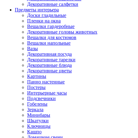
Декоративные салфетки
Предметы интерьера
Доски гладильные
Пленки на окна
Вешалки гардеробные
Декоративные головы животных
Вешалки для костюмов
Вешалки напольные
Вазы
Декоративная посуда
Декоративные тарелки
Декоративные блюда
Декоративные цветы
Картины
Панно настенные
Постеры
Интерьерные часы
Подсвечники
Гобелены
Зеркала
Минибары
Шкатулки
Ключницы
Кашпо
Домашние свечи