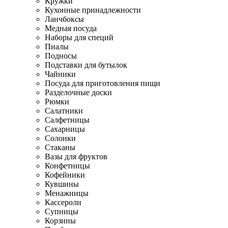
Кружки
Кухонные принадлежности
Ланчбоксы
Медная посуда
Наборы для специй
Пиалы
Подносы
Подставки для бутылок
Чайники
Посуда для приготовления пищи
Разделочные доски
Рюмки
Салатники
Салфетницы
Сахарницы
Солонки
Стаканы
Вазы для фруктов
Конфетницы
Кофейники
Кувшины
Менажницы
Кассероли
Супницы
Корзины