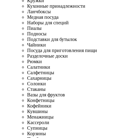
Кружки
Кухонные принадлежности
Ланчбоксы
Медная посуда
Наборы для специй
Пиалы
Подносы
Подставки для бутылок
Чайники
Посуда для приготовления пищи
Разделочные доски
Рюмки
Салатники
Салфетницы
Сахарницы
Солонки
Стаканы
Вазы для фруктов
Конфетницы
Кофейники
Кувшины
Менажницы
Кассероли
Супницы
Корзины