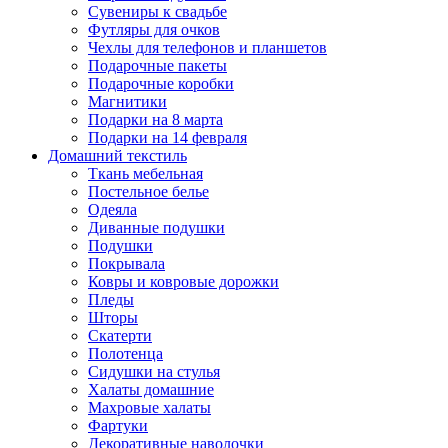
Сувениры к свадьбе
Футляры для очков
Чехлы для телефонов и планшетов
Подарочные пакеты
Подарочные коробки
Магнитики
Подарки на 8 марта
Подарки на 14 февраля
Домашний текстиль
Ткань мебельная
Постельное белье
Одеяла
Диванные подушки
Подушки
Покрывала
Ковры и ковровые дорожки
Пледы
Шторы
Скатерти
Полотенца
Сидушки на стулья
Халаты домашние
Махровые халаты
Фартуки
Декоративные наволочки