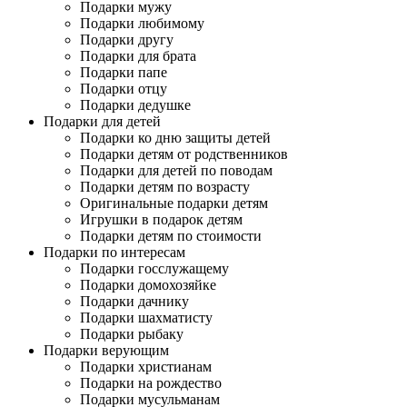
Подарки мужу
Подарки любимому
Подарки другу
Подарки для брата
Подарки папе
Подарки отцу
Подарки дедушке
Подарки для детей
Подарки ко дню защиты детей
Подарки детям от родственников
Подарки для детей по поводам
Подарки детям по возрасту
Оригинальные подарки детям
Игрушки в подарок детям
Подарки детям по стоимости
Подарки по интересам
Подарки госслужащему
Подарки домохозяйке
Подарки дачнику
Подарки шахматисту
Подарки рыбаку
Подарки верующим
Подарки христианам
Подарки на рождество
Подарки мусульманам