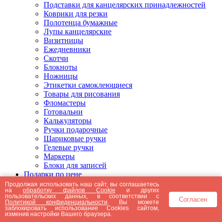
Подставки для канцелярских принадлежностей
Коврики для резки
Полотенца бумажные
Лупы канцелярские
Визитницы
Ежедневники
Скотчи
Блокноты
Ножницы
Этикетки самоклеющиеся
Товары для рисования
Фломастеры
Готовальни
Калькуляторы
Ручки подарочные
Шариковые ручки
Гелевые ручки
Маркеры
Блоки для записей
Подарки по цене
Подарки от 5000 рублей
Продолжая использовать наш сайт, вы соглашаетесь
на
обработку файлов Cookie
и других
Подарки до 5000 рублей
пользовательских данных, в соответствии с
Согласен
Подарки до 3000 рублей
Политикой конфиденциальности
. Вы можете
заблокировать использование Cookies сайтом,
Подарки до 2000 рублей
изменив настройки Вашего браузера.
Подарки до 1000 рублей