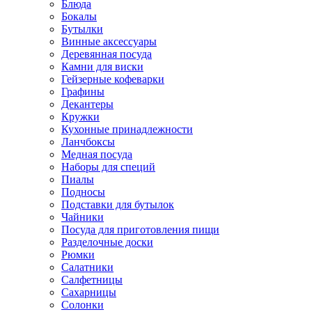
Блюда
Бокалы
Бутылки
Винные аксессуары
Деревянная посуда
Камни для виски
Гейзерные кофеварки
Графины
Декантеры
Кружки
Кухонные принадлежности
Ланчбоксы
Медная посуда
Наборы для специй
Пиалы
Подносы
Подставки для бутылок
Чайники
Посуда для приготовления пищи
Разделочные доски
Рюмки
Салатники
Салфетницы
Сахарницы
Солонки