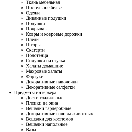
Ткань мебельная
Постельное белье
Одеяла
Диванные подушки
Подушки
Покрывала
Ковры и ковровые дорожки
Пледы
Шторы
Скатерти
Полотенца
Сидушки на стулья
Халаты домашние
Махровые халаты
Фартуки
Декоративные наволочки
Декоративные салфетки
Предметы интерьера
Доски гладильные
Пленки на окна
Вешалки гардеробные
Декоративные головы животных
Вешалки для костюмов
Вешалки напольные
Вазы