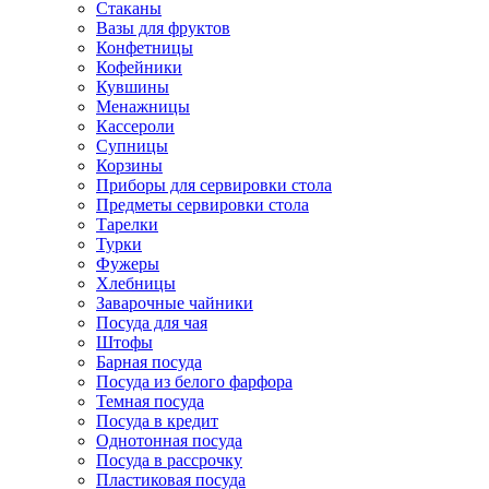
Стаканы
Вазы для фруктов
Конфетницы
Кофейники
Кувшины
Менажницы
Кассероли
Супницы
Корзины
Приборы для сервировки стола
Предметы сервировки стола
Тарелки
Турки
Фужеры
Хлебницы
Заварочные чайники
Посуда для чая
Штофы
Барная посуда
Посуда из белого фарфора
Темная посуда
Посуда в кредит
Однотонная посуда
Посуда в рассрочку
Пластиковая посуда