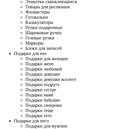
Этикетки самоклеющиеся
Товары для рисования
Фломастеры
Готовальни
Калькуляторы
Ручки подарочные
Шариковые ручки
Гелевые ручки
Маркеры
Блоки для записей
Подарки для нее
Подарки для женщин
Подарки жене
Подарки любимой
Подарки девушке
Подарки девушке коллеге
Подарки подруге
Подарки сестре
Подарки маме
Подарки бабушке
Подарки свекрови
Подарки теще
Подарки тете
Подарки для него
Подарки для мужчин