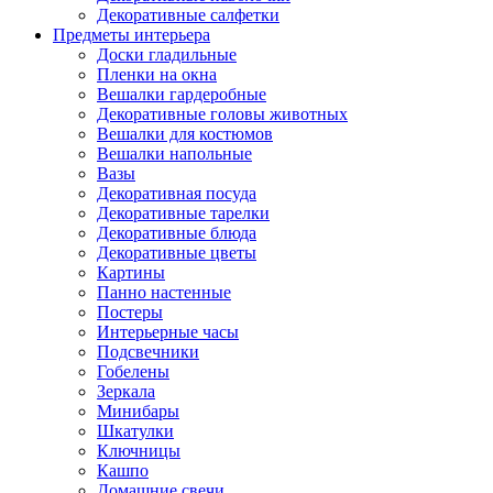
Декоративные салфетки
Предметы интерьера
Доски гладильные
Пленки на окна
Вешалки гардеробные
Декоративные головы животных
Вешалки для костюмов
Вешалки напольные
Вазы
Декоративная посуда
Декоративные тарелки
Декоративные блюда
Декоративные цветы
Картины
Панно настенные
Постеры
Интерьерные часы
Подсвечники
Гобелены
Зеркала
Минибары
Шкатулки
Ключницы
Кашпо
Домашние свечи