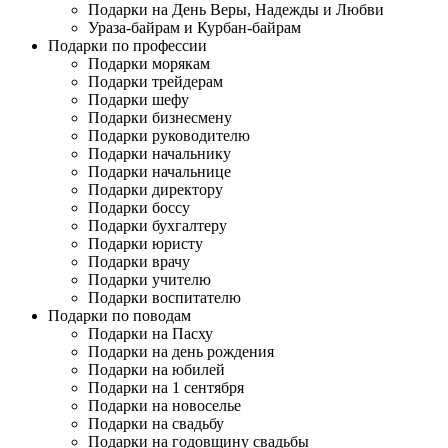
Подарки на День Веры, Надежды и Любви
Ураза-байрам и Курбан-байрам
Подарки по профессии
Подарки морякам
Подарки трейдерам
Подарки шефу
Подарки бизнесмену
Подарки руководителю
Подарки начальнику
Подарки начальнице
Подарки директору
Подарки боссу
Подарки бухгалтеру
Подарки юристу
Подарки врачу
Подарки учителю
Подарки воспитателю
Подарки по поводам
Подарки на Пасху
Подарки на день рождения
Подарки на юбилей
Подарки на 1 сентября
Подарки на новоселье
Подарки на свадьбу
Подарки на годовщину свадьбы