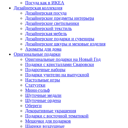
Посуда как в ИКЕА
Дизайнерская коллекция
Дизайнерская посуда
Дизайнерские предметы интерьера
Дизайнерские светильники
Дизайнерский текстиль
Дизайнерская мебель
Дизайнерские подарки и сувениры
Дизайнерские шкуры и меховые изделия
Ароматы для дома
Оригинальные подарки
Оригинальные подарки на Новый Год
Подарки с кристаллами Сваровски
Подарочные наборы
Подарки учителю на выпускной
Настольные игры
Статуэтки
Мини-гольф
Шуточные медали
Шуточные ордена
Обереги
Декоративные украшения
Подарки с восточной тематикой
Мешочки для подарков
Шарики воздушные