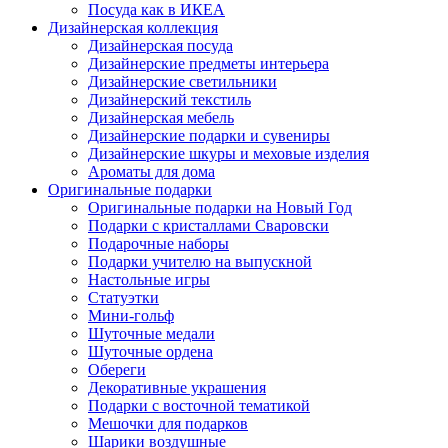
Посуда как в ИКЕА
Дизайнерская коллекция
Дизайнерская посуда
Дизайнерские предметы интерьера
Дизайнерские светильники
Дизайнерский текстиль
Дизайнерская мебель
Дизайнерские подарки и сувениры
Дизайнерские шкуры и меховые изделия
Ароматы для дома
Оригинальные подарки
Оригинальные подарки на Новый Год
Подарки с кристаллами Сваровски
Подарочные наборы
Подарки учителю на выпускной
Настольные игры
Статуэтки
Мини-гольф
Шуточные медали
Шуточные ордена
Обереги
Декоративные украшения
Подарки с восточной тематикой
Мешочки для подарков
Шарики воздушные