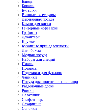
Блюда
Бокалы
Бутылки
Винные аксессуары
Деревянная посуда
Камни для виски
Гейзерные кофеварки
Графины
Декантеры
Кружки
Кухонные принадлежности
Ланчбоксы
Медная посуда
Наборы для специй
Пиалы
Подносы
Подставки для бутылок
Чайники
Посуда для приготовления пищи
Разделочные доски
Рюмки
Салатники
Салфетницы
Сахарницы
Солонки