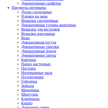
Декоративные салфетки
Предметы интерьера
Доски гладильные
Пленки на окна
Вешалки гардеробные
Декоративные головы животных
Вешалки для костюмов
Вешалки напольные
Вазы
Декоративная посуда
Декоративные тарелки
Декоративные блюда
Декоративные цветы
Картины
Панно настенные
Постеры
Интерьерные часы
Подсвечники
Гобелены
Зеркала
Минибары
Шкатулки
Ключницы
Кашпо
Домашние свечи