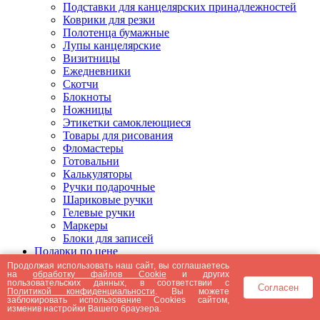
Подставки для канцелярских принадлежностей
Коврики для резки
Полотенца бумажные
Лупы канцелярские
Визитницы
Ежедневники
Скотчи
Блокноты
Ножницы
Этикетки самоклеющиеся
Товары для рисования
Фломастеры
Готовальни
Калькуляторы
Ручки подарочные
Шариковые ручки
Гелевые ручки
Маркеры
Блоки для записей
Подарки по цене
Подарки от 5000 рублей
Продолжая использовать наш сайт, вы соглашаетесь
на
обработку файлов Cookie
и других
Подарки до 5000 рублей
пользовательских данных, в соответствии с
Согласен
Подарки до 3000 рублей
Политикой конфиденциальности
. Вы можете
заблокировать использование Cookies сайтом,
Подарки до 2000 рублей
изменив настройки Вашего браузера.
Подарки до 1000 рублей