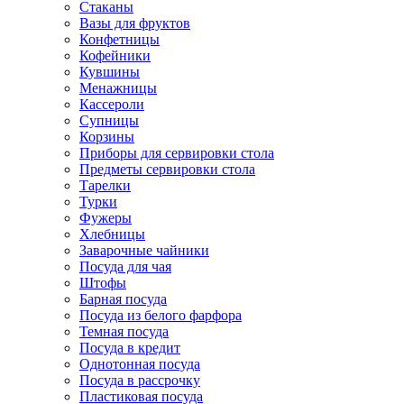
Стаканы
Вазы для фруктов
Конфетницы
Кофейники
Кувшины
Менажницы
Кассероли
Супницы
Корзины
Приборы для сервировки стола
Предметы сервировки стола
Тарелки
Турки
Фужеры
Хлебницы
Заварочные чайники
Посуда для чая
Штофы
Барная посуда
Посуда из белого фарфора
Темная посуда
Посуда в кредит
Однотонная посуда
Посуда в рассрочку
Пластиковая посуда