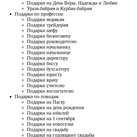
Подарки на День Веры, Надежды и Любви
Ураза-байрам и Курбан-байрам
Подарки по профессии
Подарки морякам
Подарки трейдерам
Подарки шефу
Подарки бизнесмену
Подарки руководителю
Подарки начальнику
Подарки начальнице
Подарки директору
Подарки боссу
Подарки бухгалтеру
Подарки юристу
Подарки врачу
Подарки учителю
Подарки воспитателю
Подарки по поводам
Подарки на Пасху
Подарки на день рождения
Подарки на юбилей
Подарки на 1 сентября
Подарки на новоселье
Подарки на свадьбу
Подарки на годовщину свадьбы