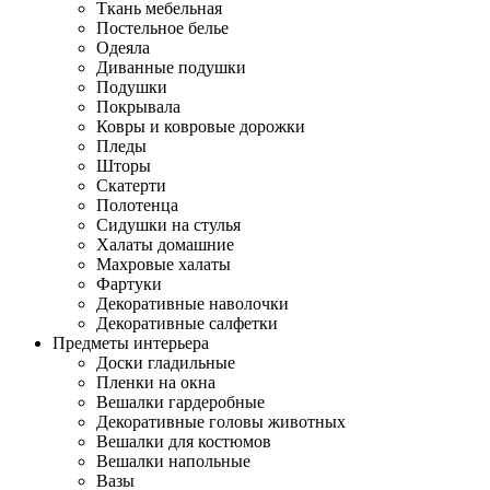
Ткань мебельная
Постельное белье
Одеяла
Диванные подушки
Подушки
Покрывала
Ковры и ковровые дорожки
Пледы
Шторы
Скатерти
Полотенца
Сидушки на стулья
Халаты домашние
Махровые халаты
Фартуки
Декоративные наволочки
Декоративные салфетки
Предметы интерьера
Доски гладильные
Пленки на окна
Вешалки гардеробные
Декоративные головы животных
Вешалки для костюмов
Вешалки напольные
Вазы