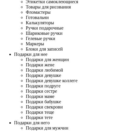
Этикетки самоклеющиеся
Товары для рисования
Фломастеры
Готовальни
Калькуляторы
Ручки подарочные
Шариковые ручки
Гелевые ручки
Маркеры
Блоки для записей
Подарки для нее
Подарки для женщин
Подарки жене
Подарки любимой
Подарки девушке
Подарки девушке коллеге
Подарки подруге
Подарки сестре
Подарки маме
Подарки бабушке
Подарки свекрови
Подарки теще
Подарки тете
Подарки для него
Подарки для мужчин