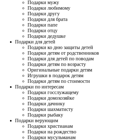
Подарки мужу
Подарки любимому
Подарки другу
Подарки для брата
Подарки папе
Подарки отцу
Подарки дедушке
Подарки для детей
Подарки ко дню защиты детей
Подарки детям от родственников
Подарки для детей по поводам
Подарки детям по возрасту
Оригинальные подарки детям
Игрушки в подарок детям
Подарки детям по стоимости
Подарки по интересам
Подарки госслужащему
Подарки домохозяйке
Подарки дачнику
Подарки шахматисту
Подарки рыбаку
Подарки верующим
Подарки христианам
Подарки на рождество
Подарки мусульманам