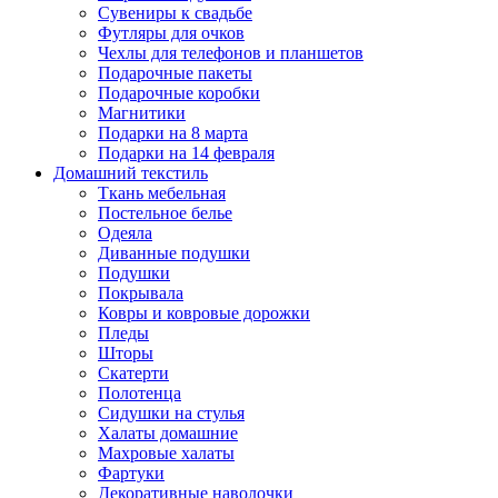
Сувениры к свадьбе
Футляры для очков
Чехлы для телефонов и планшетов
Подарочные пакеты
Подарочные коробки
Магнитики
Подарки на 8 марта
Подарки на 14 февраля
Домашний текстиль
Ткань мебельная
Постельное белье
Одеяла
Диванные подушки
Подушки
Покрывала
Ковры и ковровые дорожки
Пледы
Шторы
Скатерти
Полотенца
Сидушки на стулья
Халаты домашние
Махровые халаты
Фартуки
Декоративные наволочки