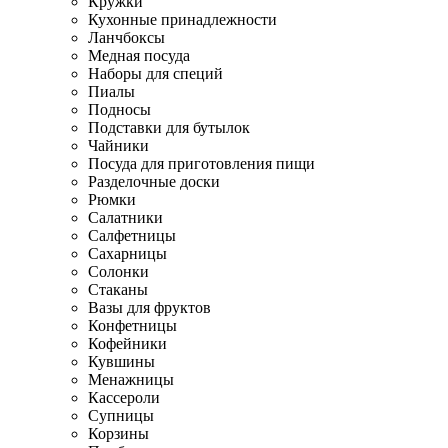
Кружки
Кухонные принадлежности
Ланчбоксы
Медная посуда
Наборы для специй
Пиалы
Подносы
Подставки для бутылок
Чайники
Посуда для приготовления пищи
Разделочные доски
Рюмки
Салатники
Салфетницы
Сахарницы
Солонки
Стаканы
Вазы для фруктов
Конфетницы
Кофейники
Кувшины
Менажницы
Кассероли
Супницы
Корзины