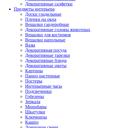
Декоративные салфетки
Предметы интерьера
Доски гладильные
Пленки на окна
Вешалки гардеробные
Декоративные головы животных
Вешалки для костюмов
Вешалки напольные
Вазы
Декоративная посуда
Декоративные тарелки
Декоративные блюда
Декоративные цветы
Картины
Панно настенные
Постеры
Интерьерные часы
Подсвечники
Гобелены
Зеркала
Минибары
Шкатулки
Ключницы
Кашпо
Домашние свечи