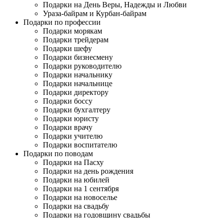
Подарки на День Веры, Надежды и Любви
Ураза-байрам и Курбан-байрам
Подарки по профессии
Подарки морякам
Подарки трейдерам
Подарки шефу
Подарки бизнесмену
Подарки руководителю
Подарки начальнику
Подарки начальнице
Подарки директору
Подарки боссу
Подарки бухгалтеру
Подарки юристу
Подарки врачу
Подарки учителю
Подарки воспитателю
Подарки по поводам
Подарки на Пасху
Подарки на день рождения
Подарки на юбилей
Подарки на 1 сентября
Подарки на новоселье
Подарки на свадьбу
Подарки на годовщину свадьбы