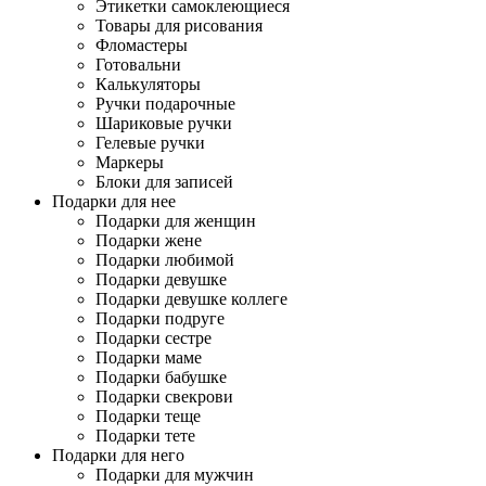
Этикетки самоклеющиеся
Товары для рисования
Фломастеры
Готовальни
Калькуляторы
Ручки подарочные
Шариковые ручки
Гелевые ручки
Маркеры
Блоки для записей
Подарки для нее
Подарки для женщин
Подарки жене
Подарки любимой
Подарки девушке
Подарки девушке коллеге
Подарки подруге
Подарки сестре
Подарки маме
Подарки бабушке
Подарки свекрови
Подарки теще
Подарки тете
Подарки для него
Подарки для мужчин