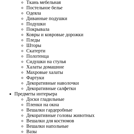
Ткань мебельная
Постельное белье
Одеяла
Диванные подушки
Подушки
Покрывала
Ковры и ковровые дорожки
Пледы
Шторы
Скатерти
Полотенца
Сидушки на стулья
Халаты домашние
Махровые халаты
Фартуки
Декоративные наволочки
Декоративные салфетки
Предметы интерьера
Доски гладильные
Пленки на окна
Вешалки гардеробные
Декоративные головы животных
Вешалки для костюмов
Вешалки напольные
Вазы