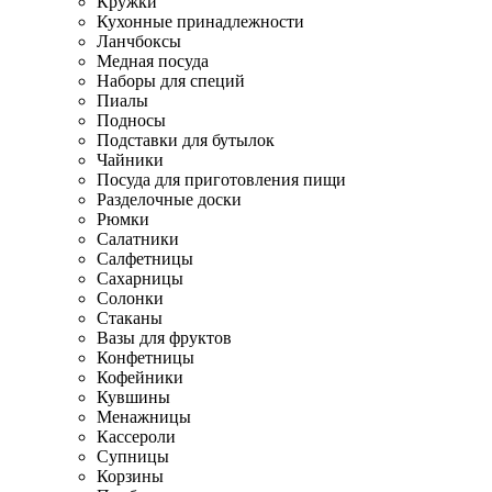
Кружки
Кухонные принадлежности
Ланчбоксы
Медная посуда
Наборы для специй
Пиалы
Подносы
Подставки для бутылок
Чайники
Посуда для приготовления пищи
Разделочные доски
Рюмки
Салатники
Салфетницы
Сахарницы
Солонки
Стаканы
Вазы для фруктов
Конфетницы
Кофейники
Кувшины
Менажницы
Кассероли
Супницы
Корзины