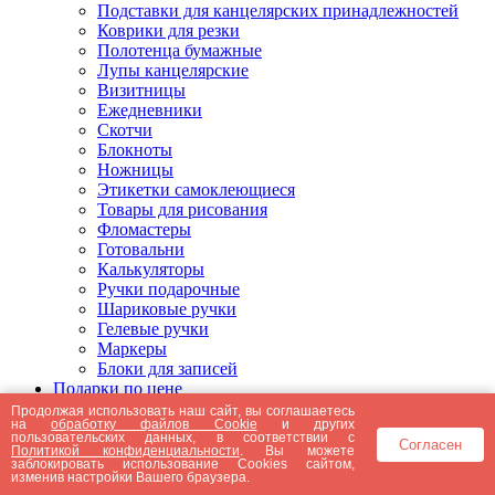
Подставки для канцелярских принадлежностей
Коврики для резки
Полотенца бумажные
Лупы канцелярские
Визитницы
Ежедневники
Скотчи
Блокноты
Ножницы
Этикетки самоклеющиеся
Товары для рисования
Фломастеры
Готовальни
Калькуляторы
Ручки подарочные
Шариковые ручки
Гелевые ручки
Маркеры
Блоки для записей
Подарки по цене
Подарки от 5000 рублей
Продолжая использовать наш сайт, вы соглашаетесь
на
обработку файлов Cookie
и других
Подарки до 5000 рублей
пользовательских данных, в соответствии с
Согласен
Подарки до 3000 рублей
Политикой конфиденциальности
. Вы можете
заблокировать использование Cookies сайтом,
Подарки до 2000 рублей
изменив настройки Вашего браузера.
Подарки до 1000 рублей