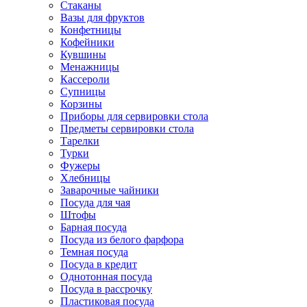
Стаканы
Вазы для фруктов
Конфетницы
Кофейники
Кувшины
Менажницы
Кассероли
Супницы
Корзины
Приборы для сервировки стола
Предметы сервировки стола
Тарелки
Турки
Фужеры
Хлебницы
Заварочные чайники
Посуда для чая
Штофы
Барная посуда
Посуда из белого фарфора
Темная посуда
Посуда в кредит
Однотонная посуда
Посуда в рассрочку
Пластиковая посуда