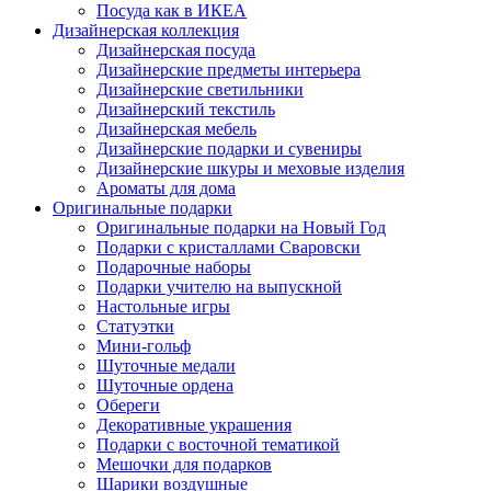
Посуда как в ИКЕА
Дизайнерская коллекция
Дизайнерская посуда
Дизайнерские предметы интерьера
Дизайнерские светильники
Дизайнерский текстиль
Дизайнерская мебель
Дизайнерские подарки и сувениры
Дизайнерские шкуры и меховые изделия
Ароматы для дома
Оригинальные подарки
Оригинальные подарки на Новый Год
Подарки с кристаллами Сваровски
Подарочные наборы
Подарки учителю на выпускной
Настольные игры
Статуэтки
Мини-гольф
Шуточные медали
Шуточные ордена
Обереги
Декоративные украшения
Подарки с восточной тематикой
Мешочки для подарков
Шарики воздушные