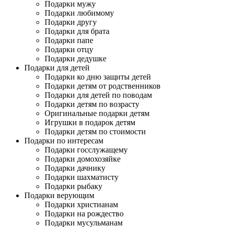
Подарки мужу
Подарки любимому
Подарки другу
Подарки для брата
Подарки папе
Подарки отцу
Подарки дедушке
Подарки для детей
Подарки ко дню защиты детей
Подарки детям от родственников
Подарки для детей по поводам
Подарки детям по возрасту
Оригинальные подарки детям
Игрушки в подарок детям
Подарки детям по стоимости
Подарки по интересам
Подарки госслужащему
Подарки домохозяйке
Подарки дачнику
Подарки шахматисту
Подарки рыбаку
Подарки верующим
Подарки христианам
Подарки на рождество
Подарки мусульманам