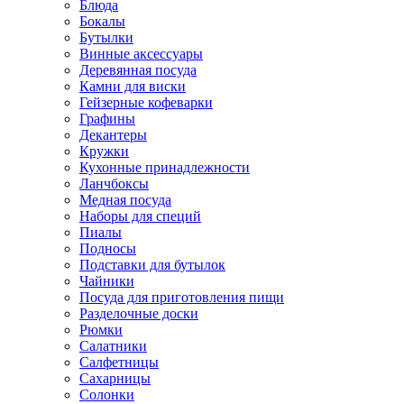
Блюда
Бокалы
Бутылки
Винные аксессуары
Деревянная посуда
Камни для виски
Гейзерные кофеварки
Графины
Декантеры
Кружки
Кухонные принадлежности
Ланчбоксы
Медная посуда
Наборы для специй
Пиалы
Подносы
Подставки для бутылок
Чайники
Посуда для приготовления пищи
Разделочные доски
Рюмки
Салатники
Салфетницы
Сахарницы
Солонки