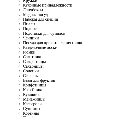
Кружки
Кухонные принадлежности
Ланчбоксы
Медная посуда
Наборы для специй
Пиалы
Подносы
Подставки для бутылок
Чайники
Посуда для приготовления пищи
Разделочные доски
Рюмки
Салатники
Салфетницы
Сахарницы
Солонки
Стаканы
Вазы для фруктов
Конфетницы
Кофейники
Кувшины
Менажницы
Кассероли
Супницы
Корзины