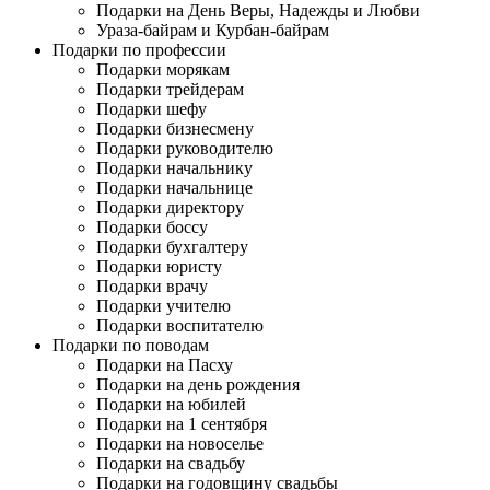
Подарки на День Веры, Надежды и Любви
Ураза-байрам и Курбан-байрам
Подарки по профессии
Подарки морякам
Подарки трейдерам
Подарки шефу
Подарки бизнесмену
Подарки руководителю
Подарки начальнику
Подарки начальнице
Подарки директору
Подарки боссу
Подарки бухгалтеру
Подарки юристу
Подарки врачу
Подарки учителю
Подарки воспитателю
Подарки по поводам
Подарки на Пасху
Подарки на день рождения
Подарки на юбилей
Подарки на 1 сентября
Подарки на новоселье
Подарки на свадьбу
Подарки на годовщину свадьбы