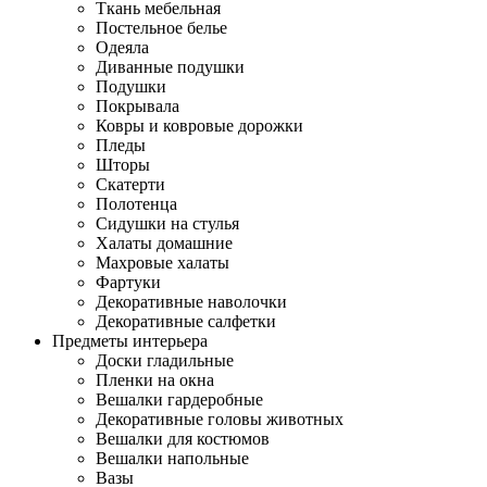
Ткань мебельная
Постельное белье
Одеяла
Диванные подушки
Подушки
Покрывала
Ковры и ковровые дорожки
Пледы
Шторы
Скатерти
Полотенца
Сидушки на стулья
Халаты домашние
Махровые халаты
Фартуки
Декоративные наволочки
Декоративные салфетки
Предметы интерьера
Доски гладильные
Пленки на окна
Вешалки гардеробные
Декоративные головы животных
Вешалки для костюмов
Вешалки напольные
Вазы