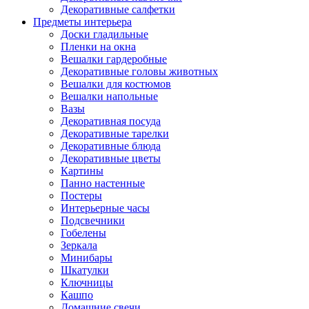
Декоративные салфетки
Предметы интерьера
Доски гладильные
Пленки на окна
Вешалки гардеробные
Декоративные головы животных
Вешалки для костюмов
Вешалки напольные
Вазы
Декоративная посуда
Декоративные тарелки
Декоративные блюда
Декоративные цветы
Картины
Панно настенные
Постеры
Интерьерные часы
Подсвечники
Гобелены
Зеркала
Минибары
Шкатулки
Ключницы
Кашпо
Домашние свечи