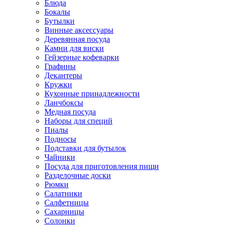
Блюда
Бокалы
Бутылки
Винные аксессуары
Деревянная посуда
Камни для виски
Гейзерные кофеварки
Графины
Декантеры
Кружки
Кухонные принадлежности
Ланчбоксы
Медная посуда
Наборы для специй
Пиалы
Подносы
Подставки для бутылок
Чайники
Посуда для приготовления пищи
Разделочные доски
Рюмки
Салатники
Салфетницы
Сахарницы
Солонки