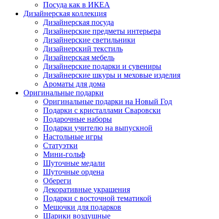
Посуда как в ИКЕА
Дизайнерская коллекция
Дизайнерская посуда
Дизайнерские предметы интерьера
Дизайнерские светильники
Дизайнерский текстиль
Дизайнерская мебель
Дизайнерские подарки и сувениры
Дизайнерские шкуры и меховые изделия
Ароматы для дома
Оригинальные подарки
Оригинальные подарки на Новый Год
Подарки с кристаллами Сваровски
Подарочные наборы
Подарки учителю на выпускной
Настольные игры
Статуэтки
Мини-гольф
Шуточные медали
Шуточные ордена
Обереги
Декоративные украшения
Подарки с восточной тематикой
Мешочки для подарков
Шарики воздушные