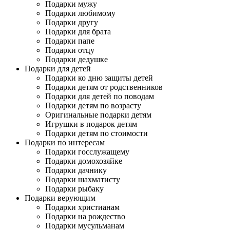
Подарки мужу
Подарки любимому
Подарки другу
Подарки для брата
Подарки папе
Подарки отцу
Подарки дедушке
Подарки для детей
Подарки ко дню защиты детей
Подарки детям от родственников
Подарки для детей по поводам
Подарки детям по возрасту
Оригинальные подарки детям
Игрушки в подарок детям
Подарки детям по стоимости
Подарки по интересам
Подарки госслужащему
Подарки домохозяйке
Подарки дачнику
Подарки шахматисту
Подарки рыбаку
Подарки верующим
Подарки христианам
Подарки на рождество
Подарки мусульманам