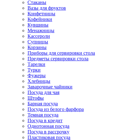
Стаканы
Вазы для фруктов
Конфетницы
Кофейники
Кувшины
Менажницы
Кассероли
Супницы
Корзины
Приборы для сервировки стола
Предметы сервировки стола
Тарелки
Турки
Фужеры
Хлебницы
Заварочные чайники
Посуда для чая
Штофы
Барная посуда
Посуда из белого фарфора
Темная посуда
Посуда в кредит
Однотонная посуда
Посуда в рассрочку
Пластиковая посуда