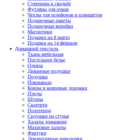
Сувениры к свадьбе
Футляры для очков
Чехлы для телефонов и планшетов
Подарочные пакеты
Подарочные коробки
Магнитики
Подарки на 8 марта
Подарки на 14 февраля
Домашний текстиль
Ткань мебельная
Постельное белье
Одеяла
Диванные подушки
Подушки
Покрывала
Ковры и ковровые дорожки
Пледы
Шторы
Скатерти
Полотенца
Сидушки на стулья
Халаты домашние
Махровые халаты
Фартуки
Декоративные наволочки