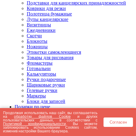
Подставки для канцелярских принадлежностей
Коврики для резки
Полотенца бумажные
Лупы канцелярские
Визитницы
Ежедневники
Скотчи
Блокноты
Ножницы
Этикетки самоклеющиеся
Товары для рисования
Фломастеры
Готовальни
Калькуляторы
Ручки подарочные
Шариковые ручки
Гелевые ручки
Маркеры
Блоки для записей
Подарки по цене
Подарки от 5000 рублей
Продолжая использовать наш сайт, вы соглашаетесь
на
обработку файлов Cookie
и других
Подарки до 5000 рублей
пользовательских данных, в соответствии с
Согласен
Подарки до 3000 рублей
Политикой конфиденциальности
. Вы можете
заблокировать использование Cookies сайтом,
Подарки до 2000 рублей
изменив настройки Вашего браузера.
Подарки до 1000 рублей