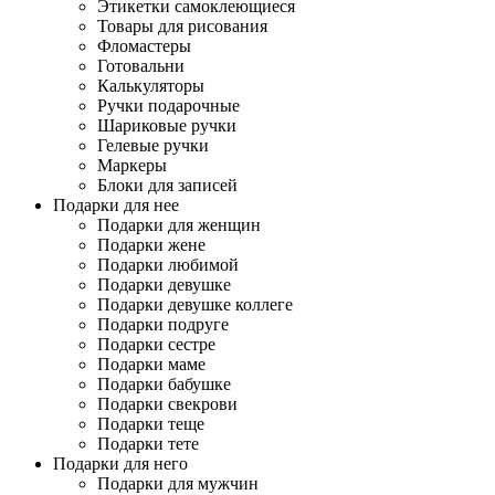
Этикетки самоклеющиеся
Товары для рисования
Фломастеры
Готовальни
Калькуляторы
Ручки подарочные
Шариковые ручки
Гелевые ручки
Маркеры
Блоки для записей
Подарки для нее
Подарки для женщин
Подарки жене
Подарки любимой
Подарки девушке
Подарки девушке коллеге
Подарки подруге
Подарки сестре
Подарки маме
Подарки бабушке
Подарки свекрови
Подарки теще
Подарки тете
Подарки для него
Подарки для мужчин