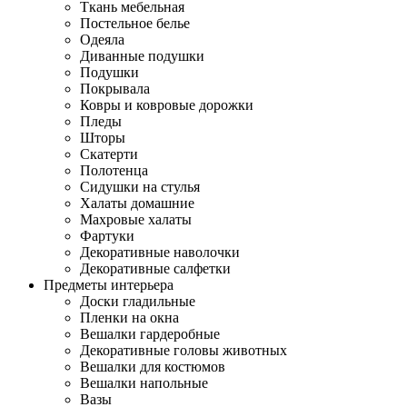
Ткань мебельная
Постельное белье
Одеяла
Диванные подушки
Подушки
Покрывала
Ковры и ковровые дорожки
Пледы
Шторы
Скатерти
Полотенца
Сидушки на стулья
Халаты домашние
Махровые халаты
Фартуки
Декоративные наволочки
Декоративные салфетки
Предметы интерьера
Доски гладильные
Пленки на окна
Вешалки гардеробные
Декоративные головы животных
Вешалки для костюмов
Вешалки напольные
Вазы