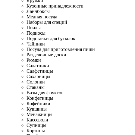
Кружки
Кухонные принадлежности
Ланчбоксы
Медная посуда
Наборы для специй
Пиалы
Подносы
Подставки для бутылок
Чайники
Посуда для приготовления пищи
Разделочные доски
Рюмки
Салатники
Салфетницы
Сахарницы
Солонки
Стаканы
Вазы для фруктов
Конфетницы
Кофейники
Кувшины
Менажницы
Кассероли
Супницы
Корзины