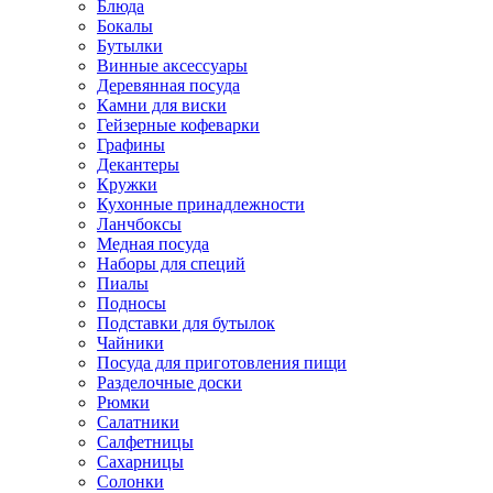
Блюда
Бокалы
Бутылки
Винные аксессуары
Деревянная посуда
Камни для виски
Гейзерные кофеварки
Графины
Декантеры
Кружки
Кухонные принадлежности
Ланчбоксы
Медная посуда
Наборы для специй
Пиалы
Подносы
Подставки для бутылок
Чайники
Посуда для приготовления пищи
Разделочные доски
Рюмки
Салатники
Салфетницы
Сахарницы
Солонки