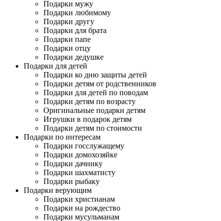
Подарки мужу
Подарки любимому
Подарки другу
Подарки для брата
Подарки папе
Подарки отцу
Подарки дедушке
Подарки для детей
Подарки ко дню защиты детей
Подарки детям от родственников
Подарки для детей по поводам
Подарки детям по возрасту
Оригинальные подарки детям
Игрушки в подарок детям
Подарки детям по стоимости
Подарки по интересам
Подарки госслужащему
Подарки домохозяйке
Подарки дачнику
Подарки шахматисту
Подарки рыбаку
Подарки верующим
Подарки христианам
Подарки на рождество
Подарки мусульманам