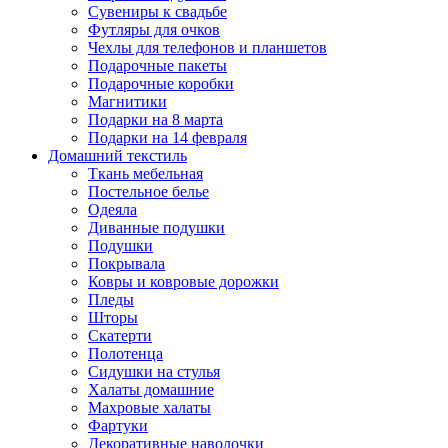
Сувениры к свадьбе
Футляры для очков
Чехлы для телефонов и планшетов
Подарочные пакеты
Подарочные коробки
Магнитики
Подарки на 8 марта
Подарки на 14 февраля
Домашний текстиль
Ткань мебельная
Постельное белье
Одеяла
Диванные подушки
Подушки
Покрывала
Ковры и ковровые дорожки
Пледы
Шторы
Скатерти
Полотенца
Сидушки на стулья
Халаты домашние
Махровые халаты
Фартуки
Декоративные наволочки