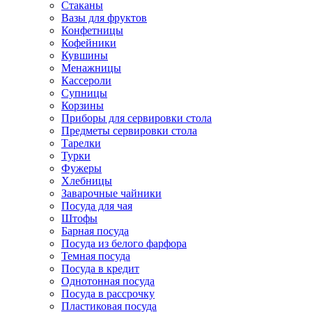
Стаканы
Вазы для фруктов
Конфетницы
Кофейники
Кувшины
Менажницы
Кассероли
Супницы
Корзины
Приборы для сервировки стола
Предметы сервировки стола
Тарелки
Турки
Фужеры
Хлебницы
Заварочные чайники
Посуда для чая
Штофы
Барная посуда
Посуда из белого фарфора
Темная посуда
Посуда в кредит
Однотонная посуда
Посуда в рассрочку
Пластиковая посуда