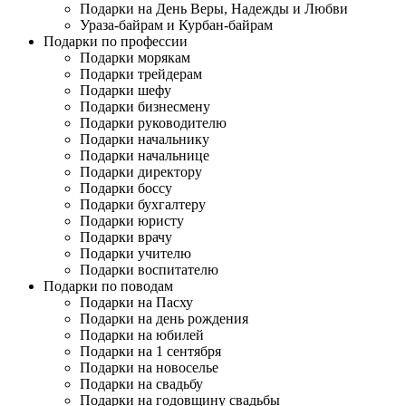
Подарки на День Веры, Надежды и Любви
Ураза-байрам и Курбан-байрам
Подарки по профессии
Подарки морякам
Подарки трейдерам
Подарки шефу
Подарки бизнесмену
Подарки руководителю
Подарки начальнику
Подарки начальнице
Подарки директору
Подарки боссу
Подарки бухгалтеру
Подарки юристу
Подарки врачу
Подарки учителю
Подарки воспитателю
Подарки по поводам
Подарки на Пасху
Подарки на день рождения
Подарки на юбилей
Подарки на 1 сентября
Подарки на новоселье
Подарки на свадьбу
Подарки на годовщину свадьбы