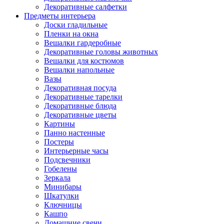
Декоративные салфетки
Предметы интерьера
Доски гладильные
Пленки на окна
Вешалки гардеробные
Декоративные головы животных
Вешалки для костюмов
Вешалки напольные
Вазы
Декоративная посуда
Декоративные тарелки
Декоративные блюда
Декоративные цветы
Картины
Панно настенные
Постеры
Интерьерные часы
Подсвечники
Гобелены
Зеркала
Минибары
Шкатулки
Ключницы
Кашпо
Домашние свечи