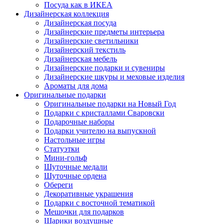
Посуда как в ИКЕА
Дизайнерская коллекция
Дизайнерская посуда
Дизайнерские предметы интерьера
Дизайнерские светильники
Дизайнерский текстиль
Дизайнерская мебель
Дизайнерские подарки и сувениры
Дизайнерские шкуры и меховые изделия
Ароматы для дома
Оригинальные подарки
Оригинальные подарки на Новый Год
Подарки с кристаллами Сваровски
Подарочные наборы
Подарки учителю на выпускной
Настольные игры
Статуэтки
Мини-гольф
Шуточные медали
Шуточные ордена
Обереги
Декоративные украшения
Подарки с восточной тематикой
Мешочки для подарков
Шарики воздушные