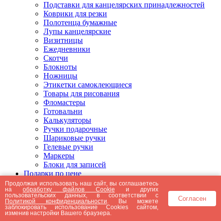
Подставки для канцелярских принадлежностей
Коврики для резки
Полотенца бумажные
Лупы канцелярские
Визитницы
Ежедневники
Скотчи
Блокноты
Ножницы
Этикетки самоклеющиеся
Товары для рисования
Фломастеры
Готовальни
Калькуляторы
Ручки подарочные
Шариковые ручки
Гелевые ручки
Маркеры
Блоки для записей
Подарки по цене
Подарки от 5000 рублей
Продолжая использовать наш сайт, вы соглашаетесь
на
обработку файлов Cookie
и других
Подарки до 5000 рублей
пользовательских данных, в соответствии с
Согласен
Подарки до 3000 рублей
Политикой конфиденциальности
. Вы можете
заблокировать использование Cookies сайтом,
Подарки до 2000 рублей
изменив настройки Вашего браузера.
Подарки до 1000 рублей