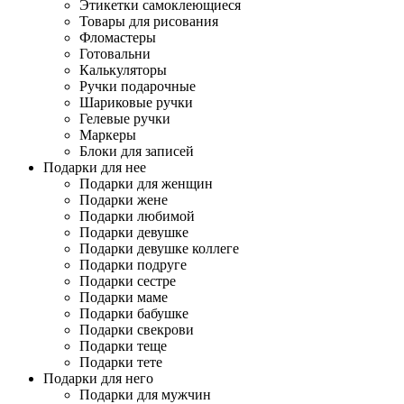
Этикетки самоклеющиеся
Товары для рисования
Фломастеры
Готовальни
Калькуляторы
Ручки подарочные
Шариковые ручки
Гелевые ручки
Маркеры
Блоки для записей
Подарки для нее
Подарки для женщин
Подарки жене
Подарки любимой
Подарки девушке
Подарки девушке коллеге
Подарки подруге
Подарки сестре
Подарки маме
Подарки бабушке
Подарки свекрови
Подарки теще
Подарки тете
Подарки для него
Подарки для мужчин