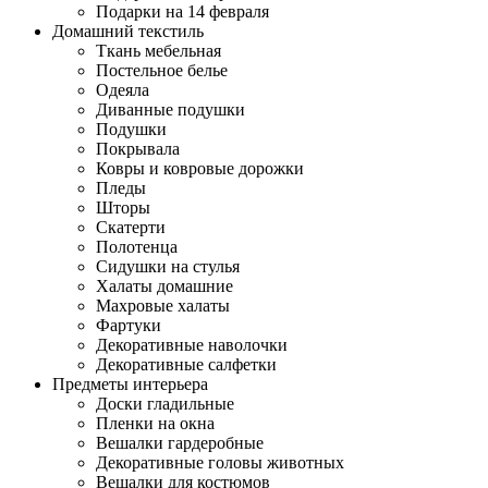
Подарки на 14 февраля
Домашний текстиль
Ткань мебельная
Постельное белье
Одеяла
Диванные подушки
Подушки
Покрывала
Ковры и ковровые дорожки
Пледы
Шторы
Скатерти
Полотенца
Сидушки на стулья
Халаты домашние
Махровые халаты
Фартуки
Декоративные наволочки
Декоративные салфетки
Предметы интерьера
Доски гладильные
Пленки на окна
Вешалки гардеробные
Декоративные головы животных
Вешалки для костюмов