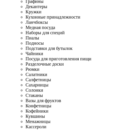
Графины
Декантеры
Кружки
Кухонные принадлежности
Ланчбоксы
Медная посуда
Наборы для специй
Пиалы
Подносы
Подставки для бутылок
Чайники
Посуда для приготовления пищи
Разделочные доски
Рюмки
Салатники
Салфетницы
Сахарницы
Солонки
Стаканы
Вазы для фруктов
Конфетницы
Кофейники
Кувшины
Менажницы
Кассероли