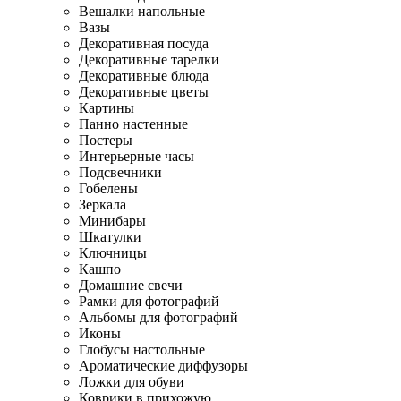
Вешалки напольные
Вазы
Декоративная посуда
Декоративные тарелки
Декоративные блюда
Декоративные цветы
Картины
Панно настенные
Постеры
Интерьерные часы
Подсвечники
Гобелены
Зеркала
Минибары
Шкатулки
Ключницы
Кашпо
Домашние свечи
Рамки для фотографий
Альбомы для фотографий
Иконы
Глобусы настольные
Ароматические диффузоры
Ложки для обуви
Коврики в прихожую