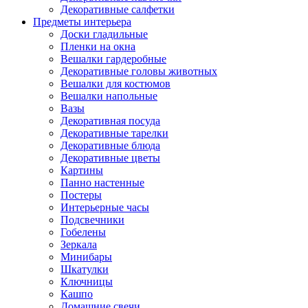
Декоративные салфетки
Предметы интерьера
Доски гладильные
Пленки на окна
Вешалки гардеробные
Декоративные головы животных
Вешалки для костюмов
Вешалки напольные
Вазы
Декоративная посуда
Декоративные тарелки
Декоративные блюда
Декоративные цветы
Картины
Панно настенные
Постеры
Интерьерные часы
Подсвечники
Гобелены
Зеркала
Минибары
Шкатулки
Ключницы
Кашпо
Домашние свечи