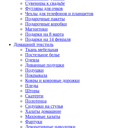
Сувениры к свадьбе
Футляры для очков
Чехлы для телефонов и планшетов
Подарочные пакеты
Подарочные коробки
Магнитики
Подарки на 8 марта
Подарки на 14 февраля
Домашний текстиль
Ткань мебельная
Постельное белье
Одеяла
Диванные подушки
Подушки
Покрывала
Ковры и ковровые дорожки
Пледы
Шторы
Скатерти
Полотенца
Сидушки на стулья
Халаты домашние
Махровые халаты
Фартуки
Декоративные наволочки