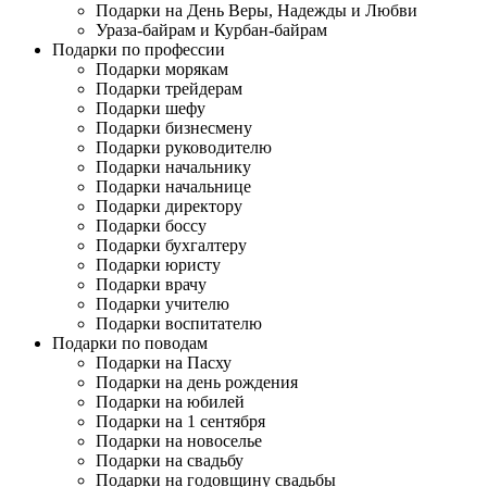
Подарки на День Веры, Надежды и Любви
Ураза-байрам и Курбан-байрам
Подарки по профессии
Подарки морякам
Подарки трейдерам
Подарки шефу
Подарки бизнесмену
Подарки руководителю
Подарки начальнику
Подарки начальнице
Подарки директору
Подарки боссу
Подарки бухгалтеру
Подарки юристу
Подарки врачу
Подарки учителю
Подарки воспитателю
Подарки по поводам
Подарки на Пасху
Подарки на день рождения
Подарки на юбилей
Подарки на 1 сентября
Подарки на новоселье
Подарки на свадьбу
Подарки на годовщину свадьбы