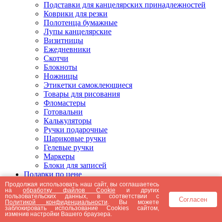
Подставки для канцелярских принадлежностей
Коврики для резки
Полотенца бумажные
Лупы канцелярские
Визитницы
Ежедневники
Скотчи
Блокноты
Ножницы
Этикетки самоклеющиеся
Товары для рисования
Фломастеры
Готовальни
Калькуляторы
Ручки подарочные
Шариковые ручки
Гелевые ручки
Маркеры
Блоки для записей
Подарки по цене
Подарки от 5000 рублей
Продолжая использовать наш сайт, вы соглашаетесь
на
обработку файлов Cookie
и других
Подарки до 5000 рублей
пользовательских данных, в соответствии с
Согласен
Подарки до 3000 рублей
Политикой конфиденциальности
. Вы можете
заблокировать использование Cookies сайтом,
Подарки до 2000 рублей
изменив настройки Вашего браузера.
Подарки до 1000 рублей