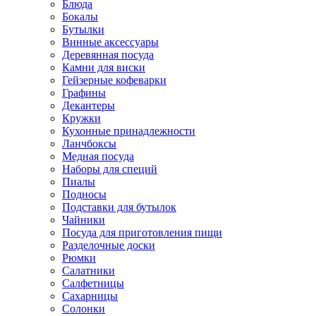
Блюда
Бокалы
Бутылки
Винные аксессуары
Деревянная посуда
Камни для виски
Гейзерные кофеварки
Графины
Декантеры
Кружки
Кухонные принадлежности
Ланчбоксы
Медная посуда
Наборы для специй
Пиалы
Подносы
Подставки для бутылок
Чайники
Посуда для приготовления пищи
Разделочные доски
Рюмки
Салатники
Салфетницы
Сахарницы
Солонки