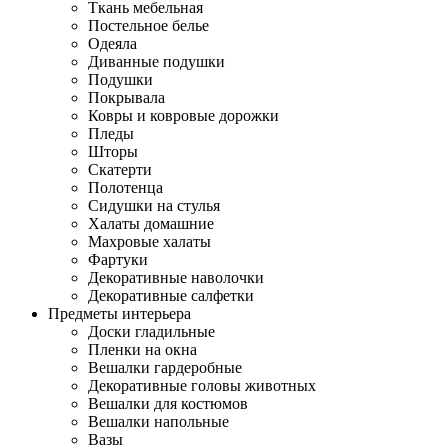
Ткань мебельная
Постельное белье
Одеяла
Диванные подушки
Подушки
Покрывала
Ковры и ковровые дорожки
Пледы
Шторы
Скатерти
Полотенца
Сидушки на стулья
Халаты домашние
Махровые халаты
Фартуки
Декоративные наволочки
Декоративные салфетки
Предметы интерьера
Доски гладильные
Пленки на окна
Вешалки гардеробные
Декоративные головы животных
Вешалки для костюмов
Вешалки напольные
Вазы