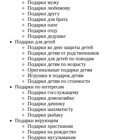
Подарки мужу
Подарки любимому
Подарки другу
Подарки для брата
Подарки папе
Подарки отцу
Подарки дедушке
Подарки для детей
Подарки ко дню защиты детей
Подарки детям от родственников
Подарки для детей по поводам
Подарки детям по возрасту
Оригинальные подарки детям
Игрушки в подарок детям
Подарки детям по стоимости
Подарки по интересам
Подарки госслужащему
Подарки домохозяйке
Подарки дачнику
Подарки шахматисту
Подарки рыбаку
Подарки верующим
Подарки христианам
Подарки на рождество
Подарки мусульманам