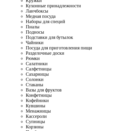
Кружки
Кухонные принадлежности
Ланчбоксы
Медная посуда
Наборы для специй
Пиалы
Подносы
Подставки для бутылок
Чайники
Посуда для приготовления пищи
Разделочные доски
Рюмки
Салатники
Салфетницы
Сахарницы
Солонки
Стаканы
Вазы для фруктов
Конфетницы
Кофейники
Кувшины
Менажницы
Кассероли
Супницы
Корзины