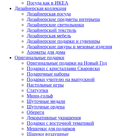
Посуда как в ИКЕА
Дизайнерская коллекция
Дизайнерская посуда
Дизайнерские предметы интерьера
Дизайнерские светильники
Дизайнерский текстиль
Дизайнерская мебель
Дизайнерские подарки и сувениры
Дизайнерские шкуры и меховые изделия
Ароматы для дома
Оригинальные подарки
Оригинальные подарки на Новый Год
Подарки с кристаллами Сваровски
Подарочные наборы
Подарки учителю на выпускной
Настольные игры
Статуэтки
Мини-гольф
Шуточные медали
Шуточные ордена
Обереги
Декоративные украшения
Подарки с восточной тематикой
Мешочки для подарков
Шарики воздушные