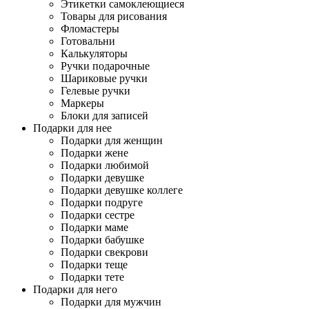
Этикетки самоклеющиеся
Товары для рисования
Фломастеры
Готовальни
Калькуляторы
Ручки подарочные
Шариковые ручки
Гелевые ручки
Маркеры
Блоки для записей
Подарки для нее
Подарки для женщин
Подарки жене
Подарки любимой
Подарки девушке
Подарки девушке коллеге
Подарки подруге
Подарки сестре
Подарки маме
Подарки бабушке
Подарки свекрови
Подарки теще
Подарки тете
Подарки для него
Подарки для мужчин