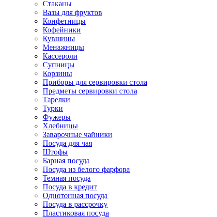
Стаканы
Вазы для фруктов
Конфетницы
Кофейники
Кувшины
Менажницы
Кассероли
Супницы
Корзины
Приборы для сервировки стола
Предметы сервировки стола
Тарелки
Турки
Фужеры
Хлебницы
Заварочные чайники
Посуда для чая
Штофы
Барная посуда
Посуда из белого фарфора
Темная посуда
Посуда в кредит
Однотонная посуда
Посуда в рассрочку
Пластиковая посуда