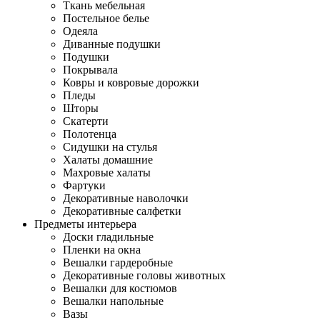
Ткань мебельная
Постельное белье
Одеяла
Диванные подушки
Подушки
Покрывала
Ковры и ковровые дорожки
Пледы
Шторы
Скатерти
Полотенца
Сидушки на стулья
Халаты домашние
Махровые халаты
Фартуки
Декоративные наволочки
Декоративные салфетки
Предметы интерьера
Доски гладильные
Пленки на окна
Вешалки гардеробные
Декоративные головы животных
Вешалки для костюмов
Вешалки напольные
Вазы