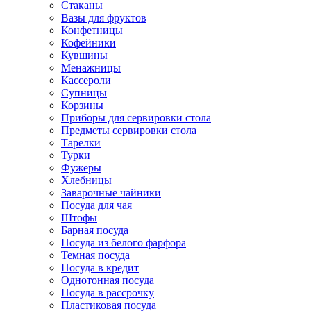
Стаканы
Вазы для фруктов
Конфетницы
Кофейники
Кувшины
Менажницы
Кассероли
Супницы
Корзины
Приборы для сервировки стола
Предметы сервировки стола
Тарелки
Турки
Фужеры
Хлебницы
Заварочные чайники
Посуда для чая
Штофы
Барная посуда
Посуда из белого фарфора
Темная посуда
Посуда в кредит
Однотонная посуда
Посуда в рассрочку
Пластиковая посуда