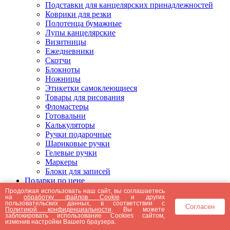
Подставки для канцелярских принадлежностей
Коврики для резки
Полотенца бумажные
Лупы канцелярские
Визитницы
Ежедневники
Скотчи
Блокноты
Ножницы
Этикетки самоклеющиеся
Товары для рисования
Фломастеры
Готовальни
Калькуляторы
Ручки подарочные
Шариковые ручки
Гелевые ручки
Маркеры
Блоки для записей
Подарки по цене
Подарки от 5000 рублей
Продолжая использовать наш сайт, вы соглашаетесь
на
обработку файлов Cookie
и других
Подарки до 5000 рублей
пользовательских данных, в соответствии с
Согласен
Подарки до 3000 рублей
Политикой конфиденциальности
. Вы можете
заблокировать использование Cookies сайтом,
Подарки до 2000 рублей
изменив настройки Вашего браузера.
Подарки до 1000 рублей