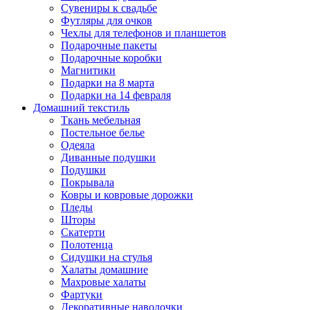
Сувениры к свадьбе
Футляры для очков
Чехлы для телефонов и планшетов
Подарочные пакеты
Подарочные коробки
Магнитики
Подарки на 8 марта
Подарки на 14 февраля
Домашний текстиль
Ткань мебельная
Постельное белье
Одеяла
Диванные подушки
Подушки
Покрывала
Ковры и ковровые дорожки
Пледы
Шторы
Скатерти
Полотенца
Сидушки на стулья
Халаты домашние
Махровые халаты
Фартуки
Декоративные наволочки