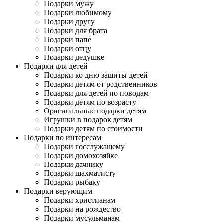
Подарки мужу
Подарки любимому
Подарки другу
Подарки для брата
Подарки папе
Подарки отцу
Подарки дедушке
Подарки для детей
Подарки ко дню защиты детей
Подарки детям от родственников
Подарки для детей по поводам
Подарки детям по возрасту
Оригинальные подарки детям
Игрушки в подарок детям
Подарки детям по стоимости
Подарки по интересам
Подарки госслужащему
Подарки домохозяйке
Подарки дачнику
Подарки шахматисту
Подарки рыбаку
Подарки верующим
Подарки христианам
Подарки на рождество
Подарки мусульманам