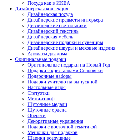
Посуда как в ИКЕА
Дизайнерская коллекция
Дизайнерская посуда
Дизайнерские предметы интерьера
Дизайнерские светильники
Дизайнерский текстиль
Дизайнерская мебель
Дизайнерские подарки и сувениры
Дизайнерские шкуры и меховые изделия
Ароматы для дома
Оригинальные подарки
Оригинальные подарки на Новый Год
Подарки с кристаллами Сваровски
Подарочные наборы
Подарки учителю на выпускной
Настольные игры
Статуэтки
Мини-гольф
Шуточные медали
Шуточные ордена
Обереги
Декоративные украшения
Подарки с восточной тематикой
Мешочки для подарков
Шарики воздушные