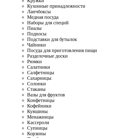
Кружки
Кухонные принадлежности
Ланчбоксы
Медная посуда
Наборы для специй
Пиалы
Подносы
Подставки для бутылок
Чайники
Посуда для приготовления пищи
Разделочные доски
Рюмки
Салатники
Салфетницы
Сахарницы
Солонки
Стаканы
Вазы для фруктов
Конфетницы
Кофейники
Кувшины
Менажницы
Кассероли
Супницы
Корзины