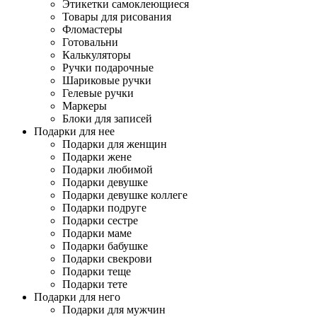
Этикетки самоклеющиеся
Товары для рисования
Фломастеры
Готовальни
Калькуляторы
Ручки подарочные
Шариковые ручки
Гелевые ручки
Маркеры
Блоки для записей
Подарки для нее
Подарки для женщин
Подарки жене
Подарки любимой
Подарки девушке
Подарки девушке коллеге
Подарки подруге
Подарки сестре
Подарки маме
Подарки бабушке
Подарки свекрови
Подарки теще
Подарки тете
Подарки для него
Подарки для мужчин