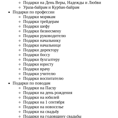
Подарки на День Веры, Надежды и Любви
Ураза-байрам и Курбан-байрам
Подарки по профессии
Подарки морякам
Подарки трейдерам
Подарки шефу
Подарки бизнесмену
Подарки руководителю
Подарки начальнику
Подарки начальнице
Подарки директору
Подарки боссу
Подарки бухгалтеру
Подарки юристу
Подарки врачу
Подарки учителю
Подарки воспитателю
Подарки по поводам
Подарки на Пасху
Подарки на день рождения
Подарки на юбилей
Подарки на 1 сентября
Подарки на новоселье
Подарки на свадьбу
Подарки на годовщину свадьбы