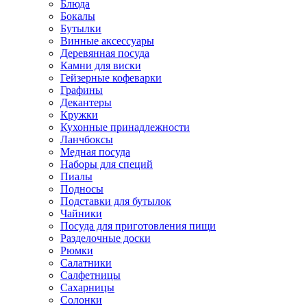
Блюда
Бокалы
Бутылки
Винные аксессуары
Деревянная посуда
Камни для виски
Гейзерные кофеварки
Графины
Декантеры
Кружки
Кухонные принадлежности
Ланчбоксы
Медная посуда
Наборы для специй
Пиалы
Подносы
Подставки для бутылок
Чайники
Посуда для приготовления пищи
Разделочные доски
Рюмки
Салатники
Салфетницы
Сахарницы
Солонки