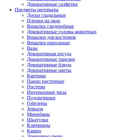
Декоративные салфетки
Предметы интерьера
Доски гладильные
Пленки на окна
Вешалки гардеробные
Декоративные головы животных
Вешалки для костюмов
Вешалки напольные
Вазы
Декоративная посуда
Декоративные тарелки
Декоративные блюда
Декоративные цветы
Картины
Панно настенные
Постеры
Интерьерные часы
Подсвечники
Гобелены
Зеркала
Минибары
Шкатулки
Ключницы
Кашпо
Домашние свечи