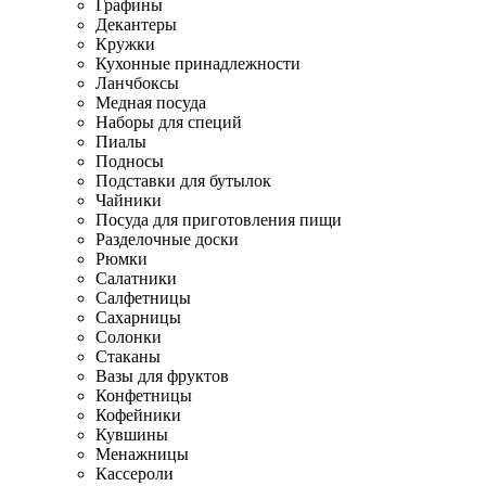
Графины
Декантеры
Кружки
Кухонные принадлежности
Ланчбоксы
Медная посуда
Наборы для специй
Пиалы
Подносы
Подставки для бутылок
Чайники
Посуда для приготовления пищи
Разделочные доски
Рюмки
Салатники
Салфетницы
Сахарницы
Солонки
Стаканы
Вазы для фруктов
Конфетницы
Кофейники
Кувшины
Менажницы
Кассероли