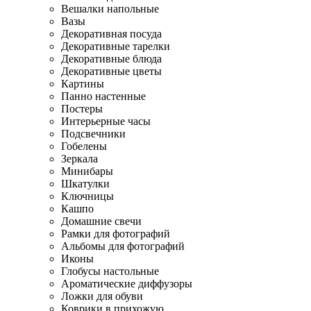
Вешалки напольные
Вазы
Декоративная посуда
Декоративные тарелки
Декоративные блюда
Декоративные цветы
Картины
Панно настенные
Постеры
Интерьерные часы
Подсвечники
Гобелены
Зеркала
Минибары
Шкатулки
Ключницы
Кашпо
Домашние свечи
Рамки для фотографий
Альбомы для фотографий
Иконы
Глобусы настольные
Ароматические диффузоры
Ложки для обуви
Коврики в прихожую