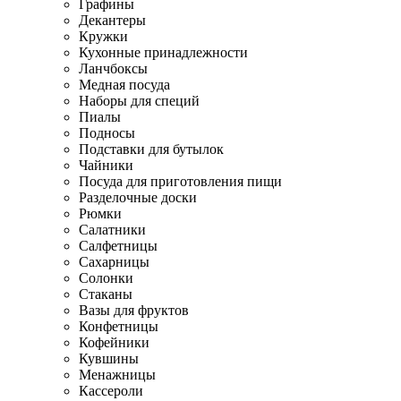
Графины
Декантеры
Кружки
Кухонные принадлежности
Ланчбоксы
Медная посуда
Наборы для специй
Пиалы
Подносы
Подставки для бутылок
Чайники
Посуда для приготовления пищи
Разделочные доски
Рюмки
Салатники
Салфетницы
Сахарницы
Солонки
Стаканы
Вазы для фруктов
Конфетницы
Кофейники
Кувшины
Менажницы
Кассероли