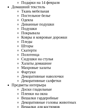
Подарки на 14 февраля
Домашний текстиль
Ткань мебельная
Постельное белье
Одеяла
Диванные подушки
Подушки
Покрывала
Ковры и ковровые дорожки
Пледы
Шторы
Скатерти
Полотенца
Сидушки на стулья
Халаты домашние
Махровые халаты
Фартуки
Декоративные наволочки
Декоративные салфетки
Предметы интерьера
Доски гладильные
Пленки на окна
Вешалки гардеробные
Декоративные головы животных
Вешалки для костюмов