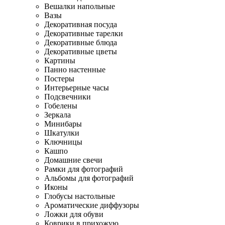
Вешалки напольные
Вазы
Декоративная посуда
Декоративные тарелки
Декоративные блюда
Декоративные цветы
Картины
Панно настенные
Постеры
Интерьерные часы
Подсвечники
Гобелены
Зеркала
Минибары
Шкатулки
Ключницы
Кашпо
Домашние свечи
Рамки для фотографий
Альбомы для фотографий
Иконы
Глобусы настольные
Ароматические диффузоры
Ложки для обуви
Коврики в прихожую