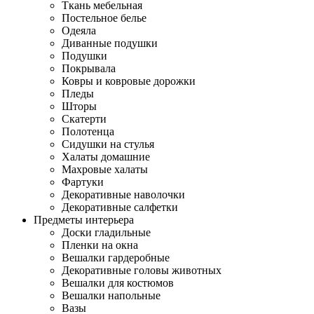
Ткань мебельная
Постельное белье
Одеяла
Диванные подушки
Подушки
Покрывала
Ковры и ковровые дорожки
Пледы
Шторы
Скатерти
Полотенца
Сидушки на стулья
Халаты домашние
Махровые халаты
Фартуки
Декоративные наволочки
Декоративные салфетки
Предметы интерьера
Доски гладильные
Пленки на окна
Вешалки гардеробные
Декоративные головы животных
Вешалки для костюмов
Вешалки напольные
Вазы