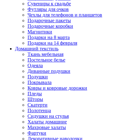
Сувениры к свадьбе
Футляры для очков
Чехлы для телефонов и планшетов
Подарочные пакеты
Подарочные коробки
Магнитики
Подарки на 8 марта
Подарки на 14 февраля
Домашний текстиль
Ткань мебельная
Постельное белье
Одеяла
Диванные подушки
Подушки
Покрывала
Ковры и ковровые дорожки
Пледы
Шторы
Скатерти
Полотенца
Сидушки на стулья
Халаты домашние
Махровые халаты
Фартуки
Декоративные наволочки