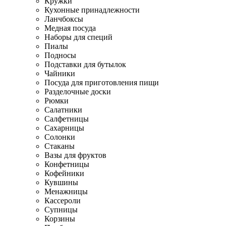
Кружки
Кухонные принадлежности
Ланчбоксы
Медная посуда
Наборы для специй
Пиалы
Подносы
Подставки для бутылок
Чайники
Посуда для приготовления пищи
Разделочные доски
Рюмки
Салатники
Салфетницы
Сахарницы
Солонки
Стаканы
Вазы для фруктов
Конфетницы
Кофейники
Кувшины
Менажницы
Кассероли
Супницы
Корзины