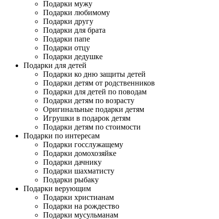
Подарки мужу
Подарки любимому
Подарки другу
Подарки для брата
Подарки папе
Подарки отцу
Подарки дедушке
Подарки для детей
Подарки ко дню защиты детей
Подарки детям от родственников
Подарки для детей по поводам
Подарки детям по возрасту
Оригинальные подарки детям
Игрушки в подарок детям
Подарки детям по стоимости
Подарки по интересам
Подарки госслужащему
Подарки домохозяйке
Подарки дачнику
Подарки шахматисту
Подарки рыбаку
Подарки верующим
Подарки христианам
Подарки на рождество
Подарки мусульманам