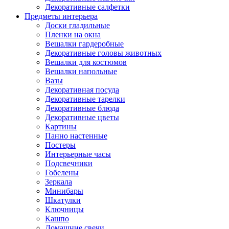
Декоративные салфетки
Предметы интерьера
Доски гладильные
Пленки на окна
Вешалки гардеробные
Декоративные головы животных
Вешалки для костюмов
Вешалки напольные
Вазы
Декоративная посуда
Декоративные тарелки
Декоративные блюда
Декоративные цветы
Картины
Панно настенные
Постеры
Интерьерные часы
Подсвечники
Гобелены
Зеркала
Минибары
Шкатулки
Ключницы
Кашпо
Домашние свечи