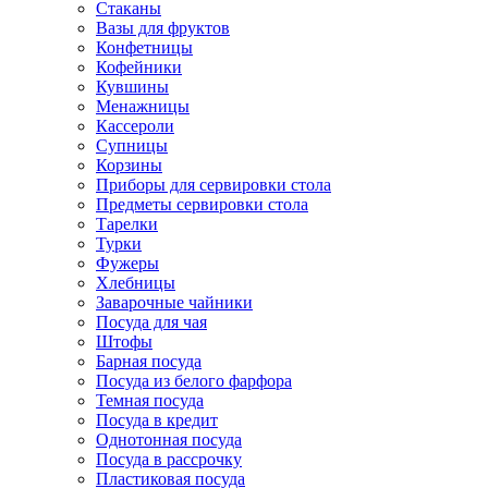
Стаканы
Вазы для фруктов
Конфетницы
Кофейники
Кувшины
Менажницы
Кассероли
Супницы
Корзины
Приборы для сервировки стола
Предметы сервировки стола
Тарелки
Турки
Фужеры
Хлебницы
Заварочные чайники
Посуда для чая
Штофы
Барная посуда
Посуда из белого фарфора
Темная посуда
Посуда в кредит
Однотонная посуда
Посуда в рассрочку
Пластиковая посуда