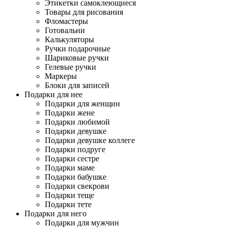
Этикетки самоклеющиеся
Товары для рисования
Фломастеры
Готовальни
Калькуляторы
Ручки подарочные
Шариковые ручки
Гелевые ручки
Маркеры
Блоки для записей
Подарки для нее
Подарки для женщин
Подарки жене
Подарки любимой
Подарки девушке
Подарки девушке коллеге
Подарки подруге
Подарки сестре
Подарки маме
Подарки бабушке
Подарки свекрови
Подарки теще
Подарки тете
Подарки для него
Подарки для мужчин