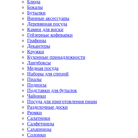
Блюда
Бокалы
Бутылки
Винные аксессуары
Деревянная посуда
Камни для виски
Гейзерные кофеварки
Графины
Декантеры
Кружки
Кухонные принадлежности
Ланчбоксы
Медная посуда
Наборы для специй
Пиалы
Подносы
Подставки для бутылок
Чайники
Посуда для приготовления пищи
Разделочные доски
Рюмки
Салатники
Салфетницы
Сахарницы
Солонки