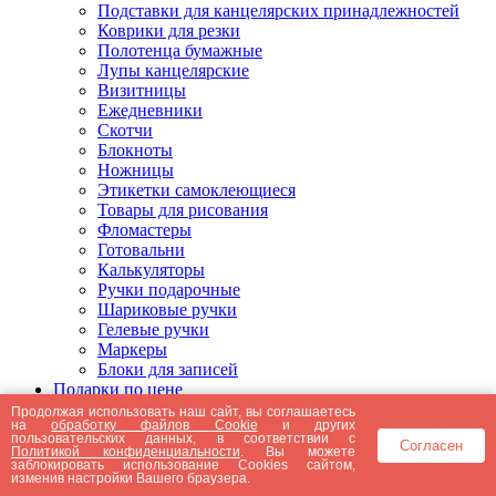
Подставки для канцелярских принадлежностей
Коврики для резки
Полотенца бумажные
Лупы канцелярские
Визитницы
Ежедневники
Скотчи
Блокноты
Ножницы
Этикетки самоклеющиеся
Товары для рисования
Фломастеры
Готовальни
Калькуляторы
Ручки подарочные
Шариковые ручки
Гелевые ручки
Маркеры
Блоки для записей
Подарки по цене
Подарки от 5000 рублей
Продолжая использовать наш сайт, вы соглашаетесь
на
обработку файлов Cookie
и других
Подарки до 5000 рублей
пользовательских данных, в соответствии с
Согласен
Подарки до 3000 рублей
Политикой конфиденциальности
. Вы можете
заблокировать использование Cookies сайтом,
Подарки до 2000 рублей
изменив настройки Вашего браузера.
Подарки до 1000 рублей