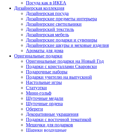
Посуда как в ИКЕА
Дизайнерская коллекция
Дизайнерская посуда
Дизайнерские предметы интерьера
Дизайнерские светильники
Дизайнерский текстиль
Дизайнерская мебель
Дизайнерские подарки и сувениры
Дизайнерские шкуры и меховые изделия
Ароматы для дома
Оригинальные подарки
Оригинальные подарки на Новый Год
Подарки с кристаллами Сваровски
Подарочные наборы
Подарки учителю на выпускной
Настольные игры
Статуэтки
Мини-гольф
Шуточные медали
Шуточные ордена
Обереги
Декоративные украшения
Подарки с восточной тематикой
Мешочки для подарков
Шарики воздушные