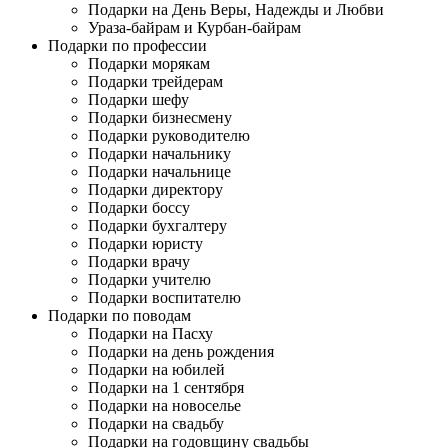
Подарки на День Веры, Надежды и Любви
Ураза-байрам и Курбан-байрам
Подарки по профессии
Подарки морякам
Подарки трейдерам
Подарки шефу
Подарки бизнесмену
Подарки руководителю
Подарки начальнику
Подарки начальнице
Подарки директору
Подарки боссу
Подарки бухгалтеру
Подарки юристу
Подарки врачу
Подарки учителю
Подарки воспитателю
Подарки по поводам
Подарки на Пасху
Подарки на день рождения
Подарки на юбилей
Подарки на 1 сентября
Подарки на новоселье
Подарки на свадьбу
Подарки на годовщину свадьбы