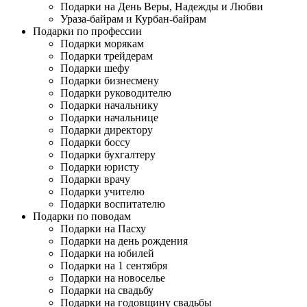
Подарки на День Веры, Надежды и Любви
Ураза-байрам и Курбан-байрам
Подарки по профессии
Подарки морякам
Подарки трейдерам
Подарки шефу
Подарки бизнесмену
Подарки руководителю
Подарки начальнику
Подарки начальнице
Подарки директору
Подарки боссу
Подарки бухгалтеру
Подарки юристу
Подарки врачу
Подарки учителю
Подарки воспитателю
Подарки по поводам
Подарки на Пасху
Подарки на день рождения
Подарки на юбилей
Подарки на 1 сентября
Подарки на новоселье
Подарки на свадьбу
Подарки на годовщину свадьбы