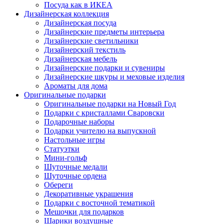
Посуда как в ИКЕА
Дизайнерская коллекция
Дизайнерская посуда
Дизайнерские предметы интерьера
Дизайнерские светильники
Дизайнерский текстиль
Дизайнерская мебель
Дизайнерские подарки и сувениры
Дизайнерские шкуры и меховые изделия
Ароматы для дома
Оригинальные подарки
Оригинальные подарки на Новый Год
Подарки с кристаллами Сваровски
Подарочные наборы
Подарки учителю на выпускной
Настольные игры
Статуэтки
Мини-гольф
Шуточные медали
Шуточные ордена
Обереги
Декоративные украшения
Подарки с восточной тематикой
Мешочки для подарков
Шарики воздушные