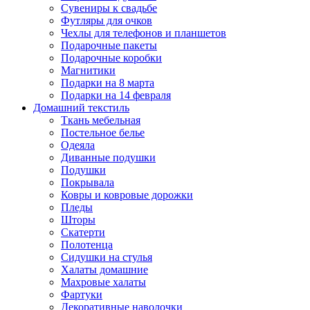
Сувениры к свадьбе
Футляры для очков
Чехлы для телефонов и планшетов
Подарочные пакеты
Подарочные коробки
Магнитики
Подарки на 8 марта
Подарки на 14 февраля
Домашний текстиль
Ткань мебельная
Постельное белье
Одеяла
Диванные подушки
Подушки
Покрывала
Ковры и ковровые дорожки
Пледы
Шторы
Скатерти
Полотенца
Сидушки на стулья
Халаты домашние
Махровые халаты
Фартуки
Декоративные наволочки