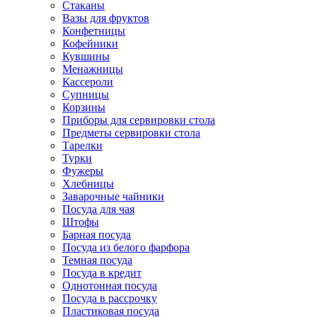
Стаканы
Вазы для фруктов
Конфетницы
Кофейники
Кувшины
Менажницы
Кассероли
Супницы
Корзины
Приборы для сервировки стола
Предметы сервировки стола
Тарелки
Турки
Фужеры
Хлебницы
Заварочные чайники
Посуда для чая
Штофы
Барная посуда
Посуда из белого фарфора
Темная посуда
Посуда в кредит
Однотонная посуда
Посуда в рассрочку
Пластиковая посуда