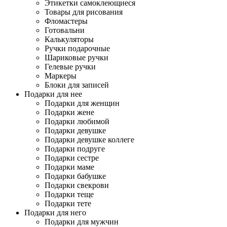
Этикетки самоклеющиеся
Товары для рисования
Фломастеры
Готовальни
Калькуляторы
Ручки подарочные
Шариковые ручки
Гелевые ручки
Маркеры
Блоки для записей
Подарки для нее
Подарки для женщин
Подарки жене
Подарки любимой
Подарки девушке
Подарки девушке коллеге
Подарки подруге
Подарки сестре
Подарки маме
Подарки бабушке
Подарки свекрови
Подарки теще
Подарки тете
Подарки для него
Подарки для мужчин