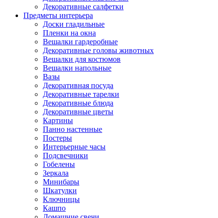
Декоративные салфетки
Предметы интерьера
Доски гладильные
Пленки на окна
Вешалки гардеробные
Декоративные головы животных
Вешалки для костюмов
Вешалки напольные
Вазы
Декоративная посуда
Декоративные тарелки
Декоративные блюда
Декоративные цветы
Картины
Панно настенные
Постеры
Интерьерные часы
Подсвечники
Гобелены
Зеркала
Минибары
Шкатулки
Ключницы
Кашпо
Домашние свечи