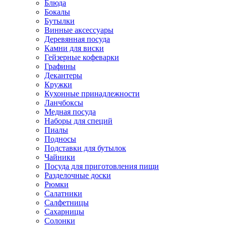
Блюда
Бокалы
Бутылки
Винные аксессуары
Деревянная посуда
Камни для виски
Гейзерные кофеварки
Графины
Декантеры
Кружки
Кухонные принадлежности
Ланчбоксы
Медная посуда
Наборы для специй
Пиалы
Подносы
Подставки для бутылок
Чайники
Посуда для приготовления пищи
Разделочные доски
Рюмки
Салатники
Салфетницы
Сахарницы
Солонки