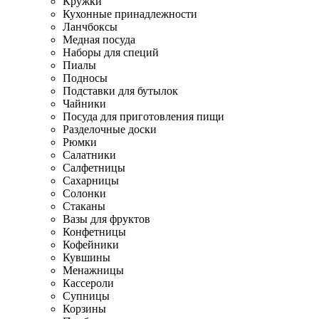
Кружки
Кухонные принадлежности
Ланчбоксы
Медная посуда
Наборы для специй
Пиалы
Подносы
Подставки для бутылок
Чайники
Посуда для приготовления пищи
Разделочные доски
Рюмки
Салатники
Салфетницы
Сахарницы
Солонки
Стаканы
Вазы для фруктов
Конфетницы
Кофейники
Кувшины
Менажницы
Кассероли
Супницы
Корзины