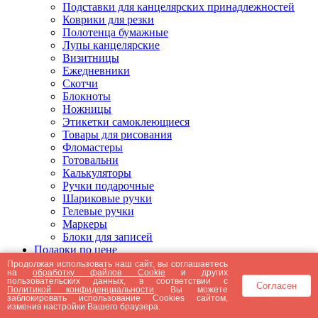
Подставки для канцелярских принадлежностей
Коврики для резки
Полотенца бумажные
Лупы канцелярские
Визитницы
Ежедневники
Скотчи
Блокноты
Ножницы
Этикетки самоклеющиеся
Товары для рисования
Фломастеры
Готовальни
Калькуляторы
Ручки подарочные
Шариковые ручки
Гелевые ручки
Маркеры
Блоки для записей
Подарки по цене
Подарки от 5000 рублей
Продолжая использовать наш сайт, вы соглашаетесь
на
обработку файлов Cookie
и других
Подарки до 5000 рублей
пользовательских данных, в соответствии с
Согласен
Подарки до 3000 рублей
Политикой конфиденциальности
. Вы можете
заблокировать использование Cookies сайтом,
Подарки до 2000 рублей
изменив настройки Вашего браузера.
Подарки до 1000 рублей