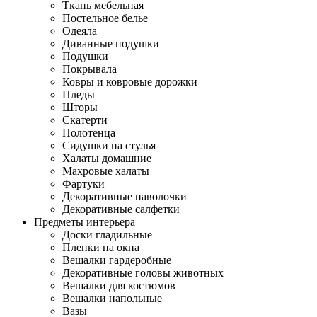
Ткань мебельная
Постельное белье
Одеяла
Диванные подушки
Подушки
Покрывала
Ковры и ковровые дорожки
Пледы
Шторы
Скатерти
Полотенца
Сидушки на стулья
Халаты домашние
Махровые халаты
Фартуки
Декоративные наволочки
Декоративные салфетки
Предметы интерьера
Доски гладильные
Пленки на окна
Вешалки гардеробные
Декоративные головы животных
Вешалки для костюмов
Вешалки напольные
Вазы