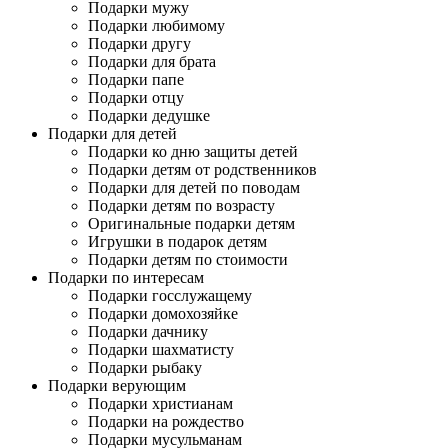
Подарки мужу
Подарки любимому
Подарки другу
Подарки для брата
Подарки папе
Подарки отцу
Подарки дедушке
Подарки для детей
Подарки ко дню защиты детей
Подарки детям от родственников
Подарки для детей по поводам
Подарки детям по возрасту
Оригинальные подарки детям
Игрушки в подарок детям
Подарки детям по стоимости
Подарки по интересам
Подарки госслужащему
Подарки домохозяйке
Подарки дачнику
Подарки шахматисту
Подарки рыбаку
Подарки верующим
Подарки христианам
Подарки на рождество
Подарки мусульманам