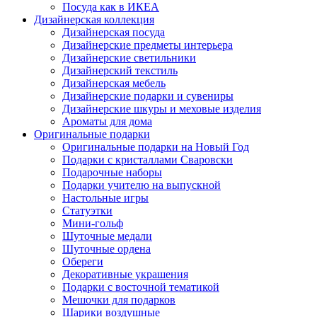
Посуда как в ИКЕА
Дизайнерская коллекция
Дизайнерская посуда
Дизайнерские предметы интерьера
Дизайнерские светильники
Дизайнерский текстиль
Дизайнерская мебель
Дизайнерские подарки и сувениры
Дизайнерские шкуры и меховые изделия
Ароматы для дома
Оригинальные подарки
Оригинальные подарки на Новый Год
Подарки с кристаллами Сваровски
Подарочные наборы
Подарки учителю на выпускной
Настольные игры
Статуэтки
Мини-гольф
Шуточные медали
Шуточные ордена
Обереги
Декоративные украшения
Подарки с восточной тематикой
Мешочки для подарков
Шарики воздушные