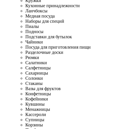
Кружки
Кухонные принадлежности
Ланчбоксы
Медная посуда
Наборы для специй
Пиалы
Подносы
Подставки для бутылок
Чайники
Посуда для приготовления пищи
Разделочные доски
Рюмки
Салатники
Салфетницы
Сахарницы
Солонки
Стаканы
Вазы для фруктов
Конфетницы
Кофейники
Кувшины
Менажницы
Кассероли
Супницы
Корзины