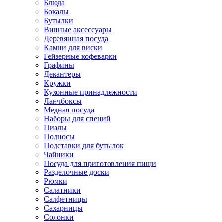
Блюда
Бокалы
Бутылки
Винные аксессуары
Деревянная посуда
Камни для виски
Гейзерные кофеварки
Графины
Декантеры
Кружки
Кухонные принадлежности
Ланчбоксы
Медная посуда
Наборы для специй
Пиалы
Подносы
Подставки для бутылок
Чайники
Посуда для приготовления пищи
Разделочные доски
Рюмки
Салатники
Салфетницы
Сахарницы
Солонки