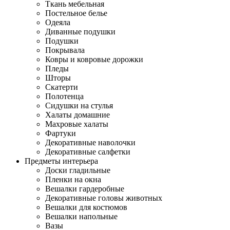
Ткань мебельная
Постельное белье
Одеяла
Диванные подушки
Подушки
Покрывала
Ковры и ковровые дорожки
Пледы
Шторы
Скатерти
Полотенца
Сидушки на стулья
Халаты домашние
Махровые халаты
Фартуки
Декоративные наволочки
Декоративные салфетки
Предметы интерьера
Доски гладильные
Пленки на окна
Вешалки гардеробные
Декоративные головы животных
Вешалки для костюмов
Вешалки напольные
Вазы