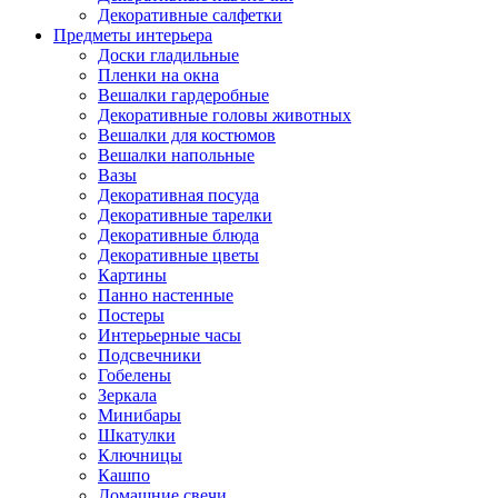
Декоративные салфетки
Предметы интерьера
Доски гладильные
Пленки на окна
Вешалки гардеробные
Декоративные головы животных
Вешалки для костюмов
Вешалки напольные
Вазы
Декоративная посуда
Декоративные тарелки
Декоративные блюда
Декоративные цветы
Картины
Панно настенные
Постеры
Интерьерные часы
Подсвечники
Гобелены
Зеркала
Минибары
Шкатулки
Ключницы
Кашпо
Домашние свечи