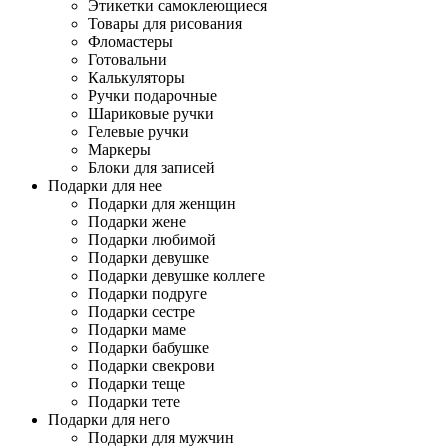
Этикетки самоклеющиеся
Товары для рисования
Фломастеры
Готовальни
Калькуляторы
Ручки подарочные
Шариковые ручки
Гелевые ручки
Маркеры
Блоки для записей
Подарки для нее
Подарки для женщин
Подарки жене
Подарки любимой
Подарки девушке
Подарки девушке коллеге
Подарки подруге
Подарки сестре
Подарки маме
Подарки бабушке
Подарки свекрови
Подарки теще
Подарки тете
Подарки для него
Подарки для мужчин