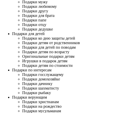
Подарки мужу
Подарки любимому
Подарки другу
Подарки для брата
Подарки папе
Подарки отцу
Подарки дедушке
Подарки для детей
Подарки ко дню защиты детей
Подарки детям от родственников
Подарки для детей по поводам
Подарки детям по возрасту
Оригинальные подарки детям
Игрушки в подарок детям
Подарки детям по стоимости
Подарки по интересам
Подарки госслужащему
Подарки домохозяйке
Подарки дачнику
Подарки шахматисту
Подарки рыбаку
Подарки верующим
Подарки христианам
Подарки на рождество
Подарки мусульманам