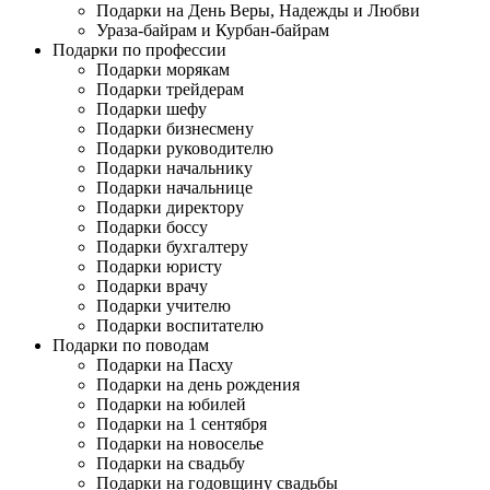
Подарки на День Веры, Надежды и Любви
Ураза-байрам и Курбан-байрам
Подарки по профессии
Подарки морякам
Подарки трейдерам
Подарки шефу
Подарки бизнесмену
Подарки руководителю
Подарки начальнику
Подарки начальнице
Подарки директору
Подарки боссу
Подарки бухгалтеру
Подарки юристу
Подарки врачу
Подарки учителю
Подарки воспитателю
Подарки по поводам
Подарки на Пасху
Подарки на день рождения
Подарки на юбилей
Подарки на 1 сентября
Подарки на новоселье
Подарки на свадьбу
Подарки на годовщину свадьбы