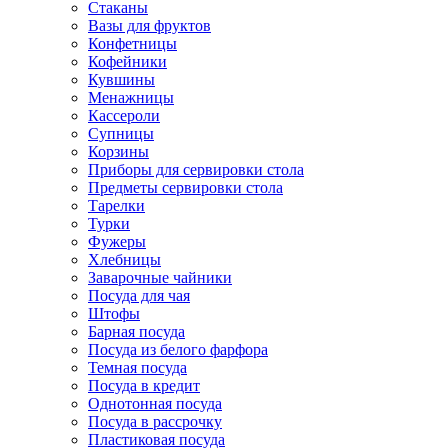
Стаканы
Вазы для фруктов
Конфетницы
Кофейники
Кувшины
Менажницы
Кассероли
Супницы
Корзины
Приборы для сервировки стола
Предметы сервировки стола
Тарелки
Турки
Фужеры
Хлебницы
Заварочные чайники
Посуда для чая
Штофы
Барная посуда
Посуда из белого фарфора
Темная посуда
Посуда в кредит
Однотонная посуда
Посуда в рассрочку
Пластиковая посуда