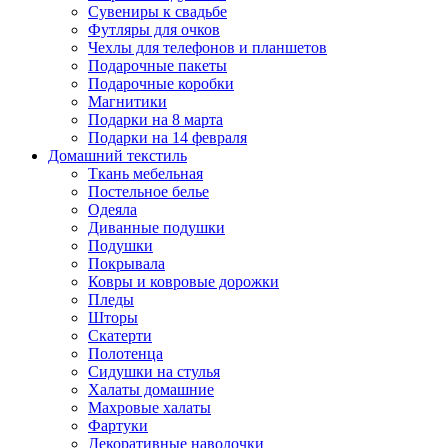
Сувениры к свадьбе
Футляры для очков
Чехлы для телефонов и планшетов
Подарочные пакеты
Подарочные коробки
Магнитики
Подарки на 8 марта
Подарки на 14 февраля
Домашний текстиль
Ткань мебельная
Постельное белье
Одеяла
Диванные подушки
Подушки
Покрывала
Ковры и ковровые дорожки
Пледы
Шторы
Скатерти
Полотенца
Сидушки на стулья
Халаты домашние
Махровые халаты
Фартуки
Декоративные наволочки