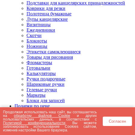
Подставки для канцелярских принадлежностей
Коврики для резки
Полотенца бумажные
Лупы канцелярские
Визитницы
Ежедневники
Скотчи
Блокноты
Ножницы
Этикетки самоклеющиеся
Товары для рисования
Фломастеры
Готовальни
Калькуляторы
Ручки подарочные
Шариковые ручки
Гелевые ручки
Маркеры
Блоки для записей
Подарки по цене
Подарки от 5000 рублей
Продолжая использовать наш сайт, вы соглашаетесь
на
обработку файлов Cookie
и других
Подарки до 5000 рублей
пользовательских данных, в соответствии с
Согласен
Подарки до 3000 рублей
Политикой конфиденциальности
. Вы можете
заблокировать использование Cookies сайтом,
Подарки до 2000 рублей
изменив настройки Вашего браузера.
Подарки до 1000 рублей