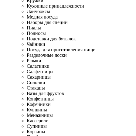
Кружки
Кухонные принадлежности
Ланчбоксы
Медная посуда
Наборы для специй
Пиалы
Подносы
Подставки для бутылок
Чайники
Посуда для приготовления пищи
Разделочные доски
Рюмки
Салатники
Салфетницы
Сахарницы
Солонки
Стаканы
Вазы для фруктов
Конфетницы
Кофейники
Кувшины
Менажницы
Кассероли
Супницы
Корзины