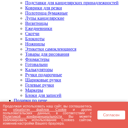
Подставки для канцелярских принадлежностей
Коврики для резки
Полотенца бумажные
Лупы канцелярские
Визитницы
Ежедневники
Скотчи
Блокноты
Ножницы
Этикетки самоклеющиеся
Товары для рисования
Фломастеры
Готовальни
Калькуляторы
Ручки подарочные
Шариковые ручки
Гелевые ручки
Маркеры
Блоки для записей
Подарки по цене
Подарки от 5000 рублей
Продолжая использовать наш сайт, вы соглашаетесь
на
обработку файлов Cookie
и других
Подарки до 5000 рублей
пользовательских данных, в соответствии с
Согласен
Подарки до 3000 рублей
Политикой конфиденциальности
. Вы можете
заблокировать использование Cookies сайтом,
Подарки до 2000 рублей
изменив настройки Вашего браузера.
Подарки до 1000 рублей