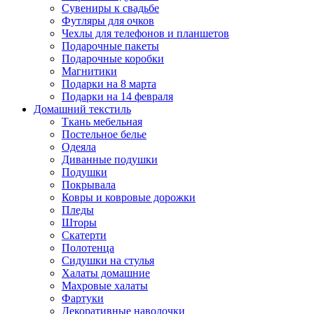
Сувениры к свадьбе
Футляры для очков
Чехлы для телефонов и планшетов
Подарочные пакеты
Подарочные коробки
Магнитики
Подарки на 8 марта
Подарки на 14 февраля
Домашний текстиль
Ткань мебельная
Постельное белье
Одеяла
Диванные подушки
Подушки
Покрывала
Ковры и ковровые дорожки
Пледы
Шторы
Скатерти
Полотенца
Сидушки на стулья
Халаты домашние
Махровые халаты
Фартуки
Декоративные наволочки