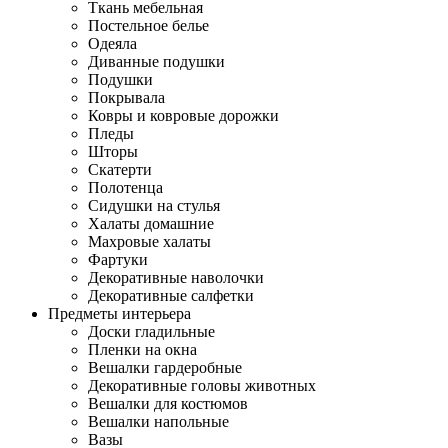
Ткань мебельная
Постельное белье
Одеяла
Диванные подушки
Подушки
Покрывала
Ковры и ковровые дорожки
Пледы
Шторы
Скатерти
Полотенца
Сидушки на стулья
Халаты домашние
Махровые халаты
Фартуки
Декоративные наволочки
Декоративные салфетки
Предметы интерьера
Доски гладильные
Пленки на окна
Вешалки гардеробные
Декоративные головы животных
Вешалки для костюмов
Вешалки напольные
Вазы