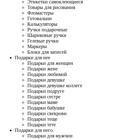
Этикетки самоклеющиеся
Товары для рисования
Фломастеры
Готовальни
Калькуляторы
Ручки подарочные
Шариковые ручки
Гелевые ручки
Маркеры
Блоки для записей
Подарки для нее
Подарки для женщин
Подарки жене
Подарки любимой
Подарки девушке
Подарки девушке коллеге
Подарки подруге
Подарки сестре
Подарки маме
Подарки бабушке
Подарки свекрови
Подарки теще
Подарки тете
Подарки для него
Подарки для мужчин