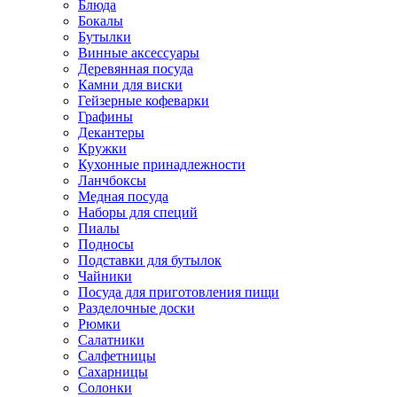
Блюда
Бокалы
Бутылки
Винные аксессуары
Деревянная посуда
Камни для виски
Гейзерные кофеварки
Графины
Декантеры
Кружки
Кухонные принадлежности
Ланчбоксы
Медная посуда
Наборы для специй
Пиалы
Подносы
Подставки для бутылок
Чайники
Посуда для приготовления пищи
Разделочные доски
Рюмки
Салатники
Салфетницы
Сахарницы
Солонки