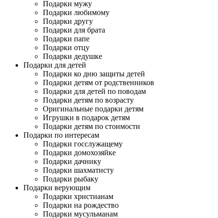
Подарки мужу
Подарки любимому
Подарки другу
Подарки для брата
Подарки папе
Подарки отцу
Подарки дедушке
Подарки для детей
Подарки ко дню защиты детей
Подарки детям от родственников
Подарки для детей по поводам
Подарки детям по возрасту
Оригинальные подарки детям
Игрушки в подарок детям
Подарки детям по стоимости
Подарки по интересам
Подарки госслужащему
Подарки домохозяйке
Подарки дачнику
Подарки шахматисту
Подарки рыбаку
Подарки верующим
Подарки христианам
Подарки на рождество
Подарки мусульманам