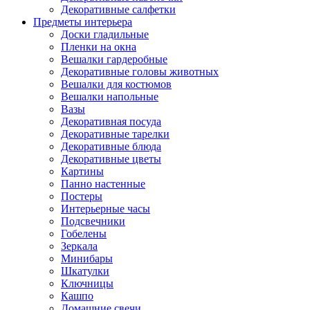
Декоративные салфетки
Предметы интерьера
Доски гладильные
Пленки на окна
Вешалки гардеробные
Декоративные головы животных
Вешалки для костюмов
Вешалки напольные
Вазы
Декоративная посуда
Декоративные тарелки
Декоративные блюда
Декоративные цветы
Картины
Панно настенные
Постеры
Интерьерные часы
Подсвечники
Гобелены
Зеркала
Минибары
Шкатулки
Ключницы
Кашпо
Домашние свечи