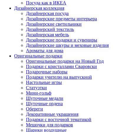
Посуда как в ИКЕА
Дизайнерская коллекция
Дизайнерская посуда
Дизайнерские предметы интерьера
Дизайнерские светильники
Дизайнерский текстиль
Дизайнерская мебель
Дизайнерские подарки и сувениры
Дизайнерские шкуры и меховые изделия
Ароматы для дома
Оригинальные подарки
Оригинальные подарки на Новый Год
Подарки с кристаллами Сваровски
Подарочные наборы
Подарки учителю на выпускной
Настольные игры
Статуэтки
Мини-гольф
Шуточные медали
Шуточные ордена
Обереги
Декоративные украшения
Подарки с восточной тематикой
Мешочки для подарков
Шарики воздушные