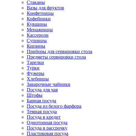
Стаканы
Вазы для фруктов
Конфетницы
Кофейники
Кувшины
Менажницы
Кассероли
Супницы
Корзины
Приборы для сервировки стола
Предметы сервировки стола
Тарелки
Турки
Фужеры
Хлебницы
Заварочные чайники
Посуда для чая
Штофы
Барная посуда
Посуда из белого фарфора
Темная посуда
Посуда в кредит
Однотонная посуда
Посуда в рассрочку
Пластиковая посуда