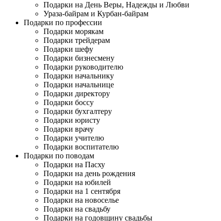
Подарки на День Веры, Надежды и Любви
Ураза-байрам и Курбан-байрам
Подарки по профессии
Подарки морякам
Подарки трейдерам
Подарки шефу
Подарки бизнесмену
Подарки руководителю
Подарки начальнику
Подарки начальнице
Подарки директору
Подарки боссу
Подарки бухгалтеру
Подарки юристу
Подарки врачу
Подарки учителю
Подарки воспитателю
Подарки по поводам
Подарки на Пасху
Подарки на день рождения
Подарки на юбилей
Подарки на 1 сентября
Подарки на новоселье
Подарки на свадьбу
Подарки на годовщину свадьбы