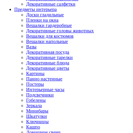
Декоративные салфетки
Предметы интерьера
Доски гладильные
Пленки на окна
Вешалки гардеробные
Декоративные головы животных
Вешалки для костюмов
Вешалки напольные
Вазы
Декоративная посуда
Декоративные тарелки
Декоративные блюда
Декоративные цветы
Картины
Панно настенные
Постеры
Интерьерные часы
Подсвечники
Гобелены
Зеркала
Минибары
Шкатулки
Ключницы
Кашпо
Домашние свечи