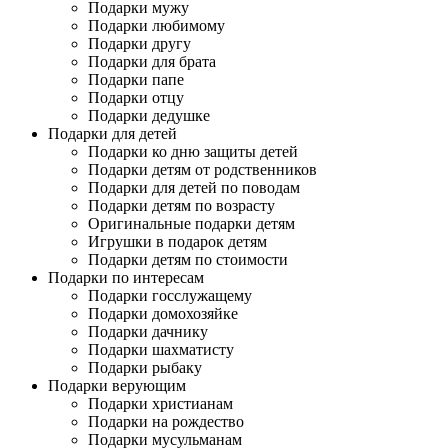
Подарки мужу
Подарки любимому
Подарки другу
Подарки для брата
Подарки папе
Подарки отцу
Подарки дедушке
Подарки для детей
Подарки ко дню защиты детей
Подарки детям от родственников
Подарки для детей по поводам
Подарки детям по возрасту
Оригинальные подарки детям
Игрушки в подарок детям
Подарки детям по стоимости
Подарки по интересам
Подарки госслужащему
Подарки домохозяйке
Подарки дачнику
Подарки шахматисту
Подарки рыбаку
Подарки верующим
Подарки христианам
Подарки на рождество
Подарки мусульманам