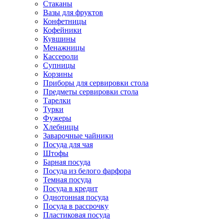
Стаканы
Вазы для фруктов
Конфетницы
Кофейники
Кувшины
Менажницы
Кассероли
Супницы
Корзины
Приборы для сервировки стола
Предметы сервировки стола
Тарелки
Турки
Фужеры
Хлебницы
Заварочные чайники
Посуда для чая
Штофы
Барная посуда
Посуда из белого фарфора
Темная посуда
Посуда в кредит
Однотонная посуда
Посуда в рассрочку
Пластиковая посуда