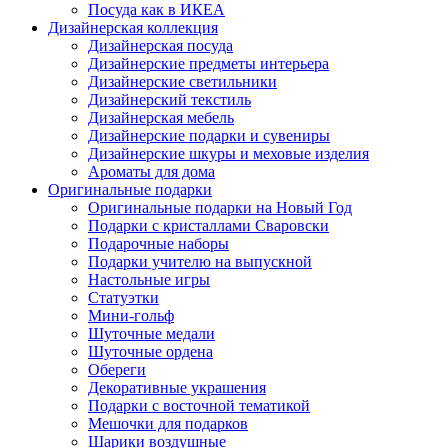
Посуда как в ИКЕА
Дизайнерская коллекция
Дизайнерская посуда
Дизайнерские предметы интерьера
Дизайнерские светильники
Дизайнерский текстиль
Дизайнерская мебель
Дизайнерские подарки и сувениры
Дизайнерские шкуры и меховые изделия
Ароматы для дома
Оригинальные подарки
Оригинальные подарки на Новый Год
Подарки с кристаллами Сваровски
Подарочные наборы
Подарки учителю на выпускной
Настольные игры
Статуэтки
Мини-гольф
Шуточные медали
Шуточные ордена
Обереги
Декоративные украшения
Подарки с восточной тематикой
Мешочки для подарков
Шарики воздушные