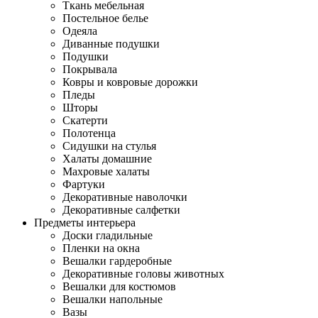
Ткань мебельная
Постельное белье
Одеяла
Диванные подушки
Подушки
Покрывала
Ковры и ковровые дорожки
Пледы
Шторы
Скатерти
Полотенца
Сидушки на стулья
Халаты домашние
Махровые халаты
Фартуки
Декоративные наволочки
Декоративные салфетки
Предметы интерьера
Доски гладильные
Пленки на окна
Вешалки гардеробные
Декоративные головы животных
Вешалки для костюмов
Вешалки напольные
Вазы