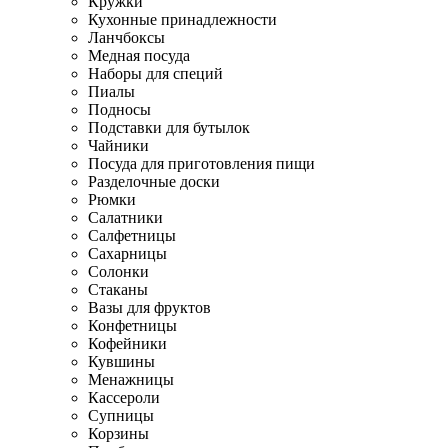
Кружки
Кухонные принадлежности
Ланчбоксы
Медная посуда
Наборы для специй
Пиалы
Подносы
Подставки для бутылок
Чайники
Посуда для приготовления пищи
Разделочные доски
Рюмки
Салатники
Салфетницы
Сахарницы
Солонки
Стаканы
Вазы для фруктов
Конфетницы
Кофейники
Кувшины
Менажницы
Кассероли
Супницы
Корзины