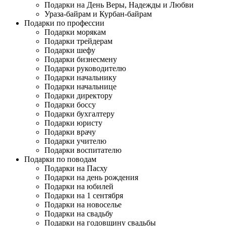
Подарки на День Веры, Надежды и Любви
Ураза-байрам и Курбан-байрам
Подарки по профессии
Подарки морякам
Подарки трейдерам
Подарки шефу
Подарки бизнесмену
Подарки руководителю
Подарки начальнику
Подарки начальнице
Подарки директору
Подарки боссу
Подарки бухгалтеру
Подарки юристу
Подарки врачу
Подарки учителю
Подарки воспитателю
Подарки по поводам
Подарки на Пасху
Подарки на день рождения
Подарки на юбилей
Подарки на 1 сентября
Подарки на новоселье
Подарки на свадьбу
Подарки на годовщину свадьбы