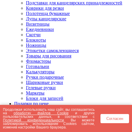
Подставки для канцелярских принадлежностей
Коврики для резки
Полотенца бумажные
Лупы канцелярские
Визитницы
Ежедневники
Скотчи
Блокноты
Ножницы
Этикетки самоклеющиеся
Товары для рисования
Фломастеры
Готовальни
Калькуляторы
Ручки подарочные
Шариковые ручки
Гелевые ручки
Маркеры
Блоки для записей
Подарки по цене
Подарки от 5000 рублей
Продолжая использовать наш сайт, вы соглашаетесь
на
обработку файлов Cookie
и других
Подарки до 5000 рублей
пользовательских данных, в соответствии с
Согласен
Подарки до 3000 рублей
Политикой конфиденциальности
. Вы можете
заблокировать использование Cookies сайтом,
Подарки до 2000 рублей
изменив настройки Вашего браузера.
Подарки до 1000 рублей