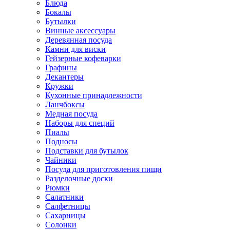
Блюда
Бокалы
Бутылки
Винные аксессуары
Деревянная посуда
Камни для виски
Гейзерные кофеварки
Графины
Декантеры
Кружки
Кухонные принадлежности
Ланчбоксы
Медная посуда
Наборы для специй
Пиалы
Подносы
Подставки для бутылок
Чайники
Посуда для приготовления пищи
Разделочные доски
Рюмки
Салатники
Салфетницы
Сахарницы
Солонки