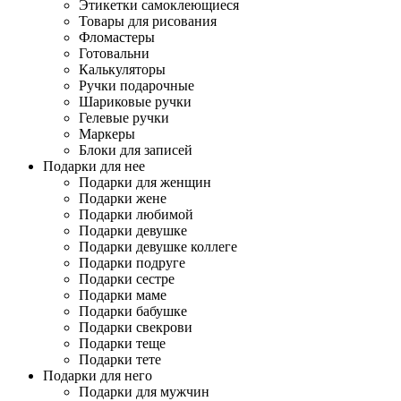
Этикетки самоклеющиеся
Товары для рисования
Фломастеры
Готовальни
Калькуляторы
Ручки подарочные
Шариковые ручки
Гелевые ручки
Маркеры
Блоки для записей
Подарки для нее
Подарки для женщин
Подарки жене
Подарки любимой
Подарки девушке
Подарки девушке коллеге
Подарки подруге
Подарки сестре
Подарки маме
Подарки бабушке
Подарки свекрови
Подарки теще
Подарки тете
Подарки для него
Подарки для мужчин