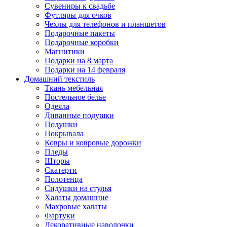
Сувениры к свадьбе
Футляры для очков
Чехлы для телефонов и планшетов
Подарочные пакеты
Подарочные коробки
Магнитики
Подарки на 8 марта
Подарки на 14 февраля
Домашний текстиль
Ткань мебельная
Постельное белье
Одеяла
Диванные подушки
Подушки
Покрывала
Ковры и ковровые дорожки
Пледы
Шторы
Скатерти
Полотенца
Сидушки на стулья
Халаты домашние
Махровые халаты
Фартуки
Декоративные наволочки