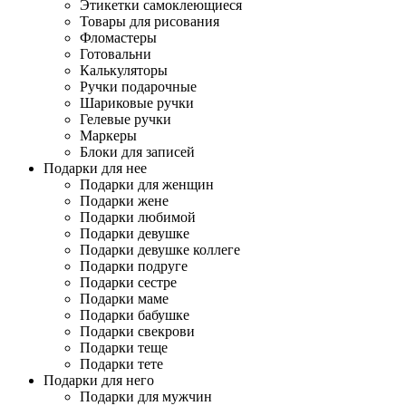
Этикетки самоклеющиеся
Товары для рисования
Фломастеры
Готовальни
Калькуляторы
Ручки подарочные
Шариковые ручки
Гелевые ручки
Маркеры
Блоки для записей
Подарки для нее
Подарки для женщин
Подарки жене
Подарки любимой
Подарки девушке
Подарки девушке коллеге
Подарки подруге
Подарки сестре
Подарки маме
Подарки бабушке
Подарки свекрови
Подарки теще
Подарки тете
Подарки для него
Подарки для мужчин