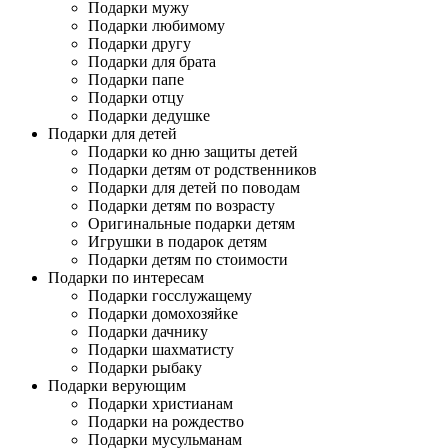
Подарки мужу
Подарки любимому
Подарки другу
Подарки для брата
Подарки папе
Подарки отцу
Подарки дедушке
Подарки для детей
Подарки ко дню защиты детей
Подарки детям от родственников
Подарки для детей по поводам
Подарки детям по возрасту
Оригинальные подарки детям
Игрушки в подарок детям
Подарки детям по стоимости
Подарки по интересам
Подарки госслужащему
Подарки домохозяйке
Подарки дачнику
Подарки шахматисту
Подарки рыбаку
Подарки верующим
Подарки христианам
Подарки на рождество
Подарки мусульманам