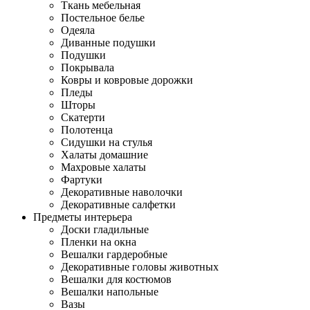
Ткань мебельная
Постельное белье
Одеяла
Диванные подушки
Подушки
Покрывала
Ковры и ковровые дорожки
Пледы
Шторы
Скатерти
Полотенца
Сидушки на стулья
Халаты домашние
Махровые халаты
Фартуки
Декоративные наволочки
Декоративные салфетки
Предметы интерьера
Доски гладильные
Пленки на окна
Вешалки гардеробные
Декоративные головы животных
Вешалки для костюмов
Вешалки напольные
Вазы