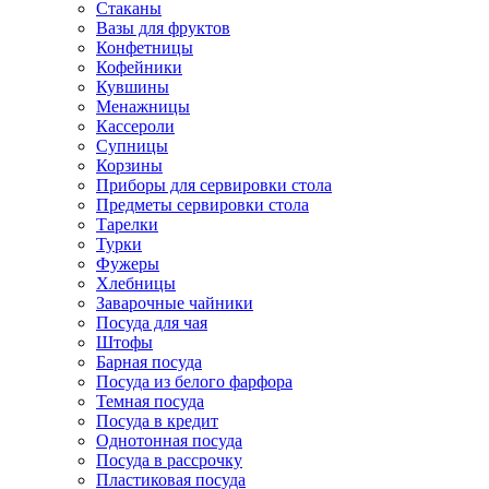
Стаканы
Вазы для фруктов
Конфетницы
Кофейники
Кувшины
Менажницы
Кассероли
Супницы
Корзины
Приборы для сервировки стола
Предметы сервировки стола
Тарелки
Турки
Фужеры
Хлебницы
Заварочные чайники
Посуда для чая
Штофы
Барная посуда
Посуда из белого фарфора
Темная посуда
Посуда в кредит
Однотонная посуда
Посуда в рассрочку
Пластиковая посуда