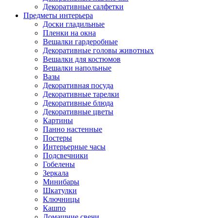
Декоративные салфетки
Предметы интерьера
Доски гладильные
Пленки на окна
Вешалки гардеробные
Декоративные головы животных
Вешалки для костюмов
Вешалки напольные
Вазы
Декоративная посуда
Декоративные тарелки
Декоративные блюда
Декоративные цветы
Картины
Панно настенные
Постеры
Интерьерные часы
Подсвечники
Гобелены
Зеркала
Минибары
Шкатулки
Ключницы
Кашпо
Домашние свечи