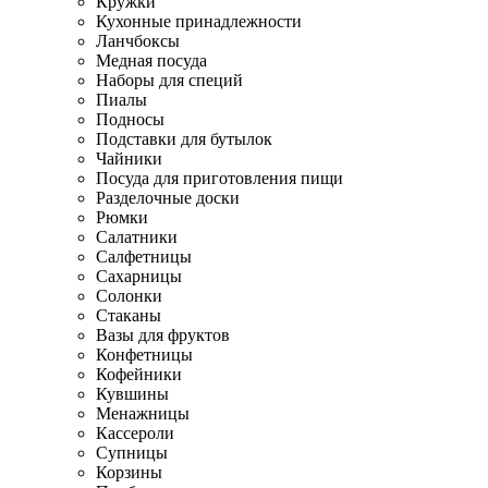
Кружки
Кухонные принадлежности
Ланчбоксы
Медная посуда
Наборы для специй
Пиалы
Подносы
Подставки для бутылок
Чайники
Посуда для приготовления пищи
Разделочные доски
Рюмки
Салатники
Салфетницы
Сахарницы
Солонки
Стаканы
Вазы для фруктов
Конфетницы
Кофейники
Кувшины
Менажницы
Кассероли
Супницы
Корзины