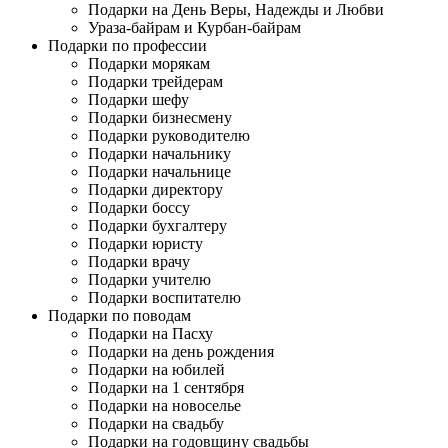
Подарки на День Веры, Надежды и Любви
Ураза-байрам и Курбан-байрам
Подарки по профессии
Подарки морякам
Подарки трейдерам
Подарки шефу
Подарки бизнесмену
Подарки руководителю
Подарки начальнику
Подарки начальнице
Подарки директору
Подарки боссу
Подарки бухгалтеру
Подарки юристу
Подарки врачу
Подарки учителю
Подарки воспитателю
Подарки по поводам
Подарки на Пасху
Подарки на день рождения
Подарки на юбилей
Подарки на 1 сентября
Подарки на новоселье
Подарки на свадьбу
Подарки на годовщину свадьбы