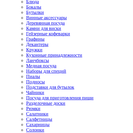
Блюда
Бокалы
Бутылки
Винные аксессуары
Деревянная посуда
Камни для виски
Гейзерные кофеварки
Графины
Декантеры
Кружки
Кухонные принадлежности
Ланчбоксы
Медная посуда
Наборы для специй
Пиалы
Подносы
Подставки для бутылок
Чайники
Посуда для приготовления пищи
Разделочные доски
Рюмки
Салатники
Салфетницы
Сахарницы
Солонки