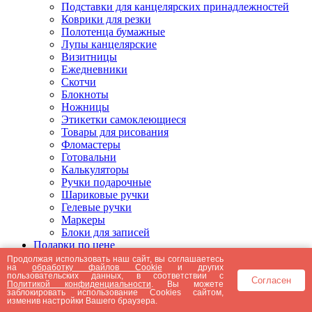
Подставки для канцелярских принадлежностей
Коврики для резки
Полотенца бумажные
Лупы канцелярские
Визитницы
Ежедневники
Скотчи
Блокноты
Ножницы
Этикетки самоклеющиеся
Товары для рисования
Фломастеры
Готовальни
Калькуляторы
Ручки подарочные
Шариковые ручки
Гелевые ручки
Маркеры
Блоки для записей
Подарки по цене
Подарки от 5000 рублей
Продолжая использовать наш сайт, вы соглашаетесь
на
обработку файлов Cookie
и других
Подарки до 5000 рублей
пользовательских данных, в соответствии с
Согласен
Подарки до 3000 рублей
Политикой конфиденциальности
. Вы можете
заблокировать использование Cookies сайтом,
Подарки до 2000 рублей
изменив настройки Вашего браузера.
Подарки до 1000 рублей