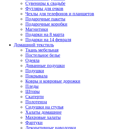
Сувениры к свадьбе
Футляры для очков
Чехлы для телефонов и планшетов
Подарочные пакеты
Подарочные коробки
Магнитики
Подарки на 8 марта
Подарки на 14 февраля
Домашний текстиль
Ткань мебельная
Постельное белье
Одеяла
Диванные подушки
Подушки
Покрывала
Ковры и ковровые дорожки
Пледы
Шторы
Скатерти
Полотенца
Сидушки на стулья
Халаты домашние
Махровые халаты
Фартуки
Декоративные наволочки