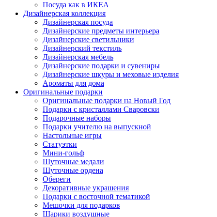
Посуда как в ИКЕА
Дизайнерская коллекция
Дизайнерская посуда
Дизайнерские предметы интерьера
Дизайнерские светильники
Дизайнерский текстиль
Дизайнерская мебель
Дизайнерские подарки и сувениры
Дизайнерские шкуры и меховые изделия
Ароматы для дома
Оригинальные подарки
Оригинальные подарки на Новый Год
Подарки с кристаллами Сваровски
Подарочные наборы
Подарки учителю на выпускной
Настольные игры
Статуэтки
Мини-гольф
Шуточные медали
Шуточные ордена
Обереги
Декоративные украшения
Подарки с восточной тематикой
Мешочки для подарков
Шарики воздушные