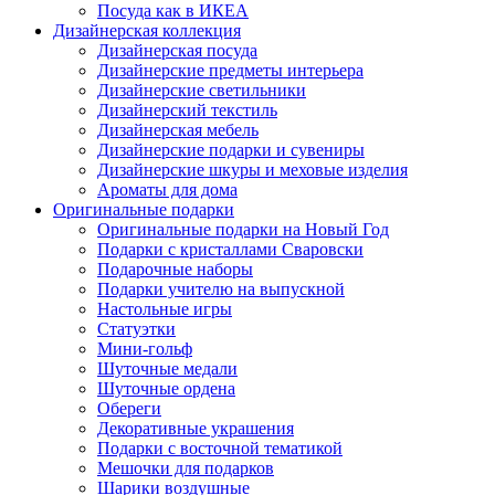
Посуда как в ИКЕА
Дизайнерская коллекция
Дизайнерская посуда
Дизайнерские предметы интерьера
Дизайнерские светильники
Дизайнерский текстиль
Дизайнерская мебель
Дизайнерские подарки и сувениры
Дизайнерские шкуры и меховые изделия
Ароматы для дома
Оригинальные подарки
Оригинальные подарки на Новый Год
Подарки с кристаллами Сваровски
Подарочные наборы
Подарки учителю на выпускной
Настольные игры
Статуэтки
Мини-гольф
Шуточные медали
Шуточные ордена
Обереги
Декоративные украшения
Подарки с восточной тематикой
Мешочки для подарков
Шарики воздушные