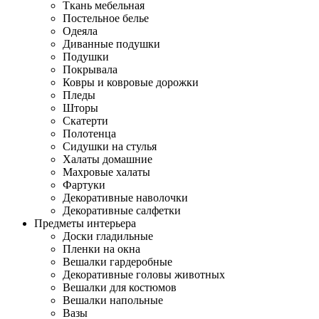
Ткань мебельная
Постельное белье
Одеяла
Диванные подушки
Подушки
Покрывала
Ковры и ковровые дорожки
Пледы
Шторы
Скатерти
Полотенца
Сидушки на стулья
Халаты домашние
Махровые халаты
Фартуки
Декоративные наволочки
Декоративные салфетки
Предметы интерьера
Доски гладильные
Пленки на окна
Вешалки гардеробные
Декоративные головы животных
Вешалки для костюмов
Вешалки напольные
Вазы