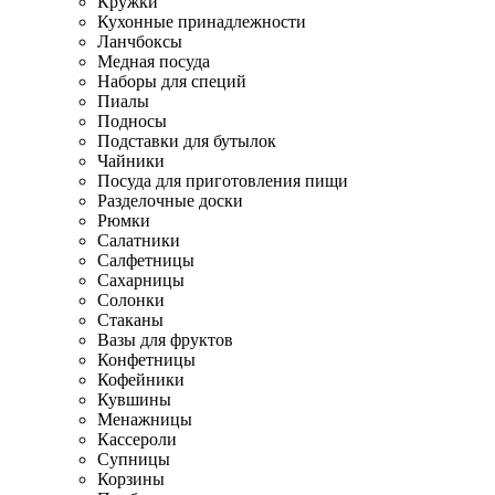
Кружки
Кухонные принадлежности
Ланчбоксы
Медная посуда
Наборы для специй
Пиалы
Подносы
Подставки для бутылок
Чайники
Посуда для приготовления пищи
Разделочные доски
Рюмки
Салатники
Салфетницы
Сахарницы
Солонки
Стаканы
Вазы для фруктов
Конфетницы
Кофейники
Кувшины
Менажницы
Кассероли
Супницы
Корзины