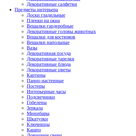
Декоративные салфетки
Предметы интерьера
Доски гладильные
Пленки на окна
Вешалки гардеробные
Декоративные головы животных
Вешалки для костюмов
Вешалки напольные
Вазы
Декоративная посуда
Декоративные тарелки
Декоративные блюда
Декоративные цветы
Картины
Панно настенные
Постеры
Интерьерные часы
Подсвечники
Гобелены
Зеркала
Минибары
Шкатулки
Ключницы
Кашпо
Домашние свечи