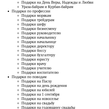
Подарки на День Веры, Надежды и Любви
Ураза-байрам и Курбан-байрам
Подарки по профессии
Подарки морякам
Подарки трейдерам
Подарки шефу
Подарки бизнесмену
Подарки руководителю
Подарки начальнику
Подарки начальнице
Подарки директору
Подарки боссу
Подарки бухгалтеру
Подарки юристу
Подарки врачу
Подарки учителю
Подарки воспитателю
Подарки по поводам
Подарки на Пасху
Подарки на день рождения
Подарки на юбилей
Подарки на 1 сентября
Подарки на новоселье
Подарки на свадьбу
Подарки на годовщину свадьбы