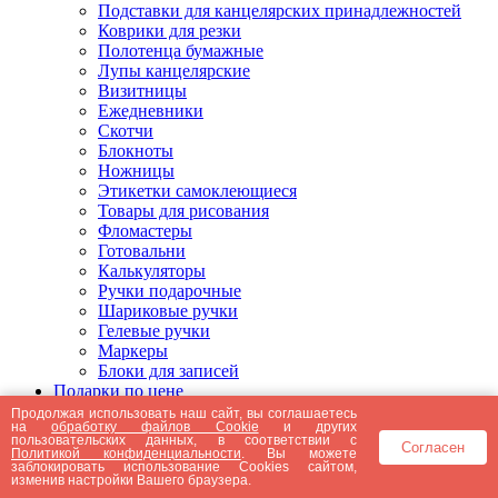
Подставки для канцелярских принадлежностей
Коврики для резки
Полотенца бумажные
Лупы канцелярские
Визитницы
Ежедневники
Скотчи
Блокноты
Ножницы
Этикетки самоклеющиеся
Товары для рисования
Фломастеры
Готовальни
Калькуляторы
Ручки подарочные
Шариковые ручки
Гелевые ручки
Маркеры
Блоки для записей
Подарки по цене
Подарки от 5000 рублей
Продолжая использовать наш сайт, вы соглашаетесь
на
обработку файлов Cookie
и других
Подарки до 5000 рублей
пользовательских данных, в соответствии с
Согласен
Подарки до 3000 рублей
Политикой конфиденциальности
. Вы можете
заблокировать использование Cookies сайтом,
Подарки до 2000 рублей
изменив настройки Вашего браузера.
Подарки до 1000 рублей