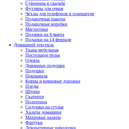
Сувениры к свадьбе
Футляры для очков
Чехлы для телефонов и планшетов
Подарочные пакеты
Подарочные коробки
Магнитики
Подарки на 8 марта
Подарки на 14 февраля
Домашний текстиль
Ткань мебельная
Постельное белье
Одеяла
Диванные подушки
Подушки
Покрывала
Ковры и ковровые дорожки
Пледы
Шторы
Скатерти
Полотенца
Сидушки на стулья
Халаты домашние
Махровые халаты
Фартуки
Декоративные наволочки