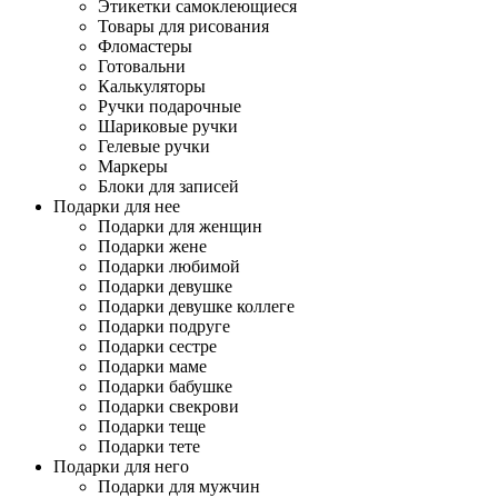
Этикетки самоклеющиеся
Товары для рисования
Фломастеры
Готовальни
Калькуляторы
Ручки подарочные
Шариковые ручки
Гелевые ручки
Маркеры
Блоки для записей
Подарки для нее
Подарки для женщин
Подарки жене
Подарки любимой
Подарки девушке
Подарки девушке коллеге
Подарки подруге
Подарки сестре
Подарки маме
Подарки бабушке
Подарки свекрови
Подарки теще
Подарки тете
Подарки для него
Подарки для мужчин