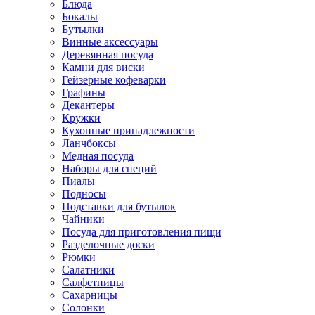
Блюда
Бокалы
Бутылки
Винные аксессуары
Деревянная посуда
Камни для виски
Гейзерные кофеварки
Графины
Декантеры
Кружки
Кухонные принадлежности
Ланчбоксы
Медная посуда
Наборы для специй
Пиалы
Подносы
Подставки для бутылок
Чайники
Посуда для приготовления пищи
Разделочные доски
Рюмки
Салатники
Салфетницы
Сахарницы
Солонки