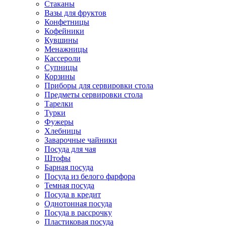
Стаканы
Вазы для фруктов
Конфетницы
Кофейники
Кувшины
Менажницы
Кассероли
Супницы
Корзины
Приборы для сервировки стола
Предметы сервировки стола
Тарелки
Турки
Фужеры
Хлебницы
Заварочные чайники
Посуда для чая
Штофы
Барная посуда
Посуда из белого фарфора
Темная посуда
Посуда в кредит
Однотонная посуда
Посуда в рассрочку
Пластиковая посуда