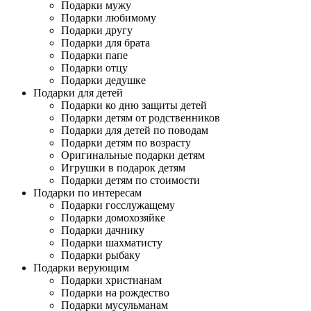
Подарки мужу
Подарки любимому
Подарки другу
Подарки для брата
Подарки папе
Подарки отцу
Подарки дедушке
Подарки для детей
Подарки ко дню защиты детей
Подарки детям от родственников
Подарки для детей по поводам
Подарки детям по возрасту
Оригинальные подарки детям
Игрушки в подарок детям
Подарки детям по стоимости
Подарки по интересам
Подарки госслужащему
Подарки домохозяйке
Подарки дачнику
Подарки шахматисту
Подарки рыбаку
Подарки верующим
Подарки христианам
Подарки на рождество
Подарки мусульманам