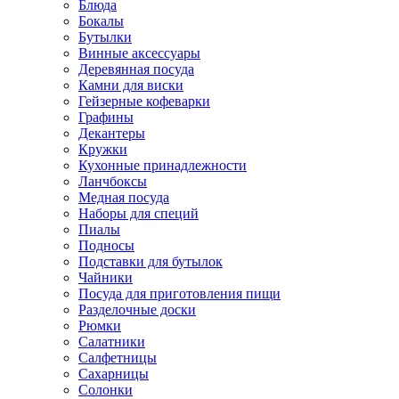
Блюда
Бокалы
Бутылки
Винные аксессуары
Деревянная посуда
Камни для виски
Гейзерные кофеварки
Графины
Декантеры
Кружки
Кухонные принадлежности
Ланчбоксы
Медная посуда
Наборы для специй
Пиалы
Подносы
Подставки для бутылок
Чайники
Посуда для приготовления пищи
Разделочные доски
Рюмки
Салатники
Салфетницы
Сахарницы
Солонки