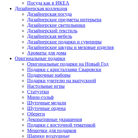
Посуда как в ИКЕА
Дизайнерская коллекция
Дизайнерская посуда
Дизайнерские предметы интерьера
Дизайнерские светильники
Дизайнерский текстиль
Дизайнерская мебель
Дизайнерские подарки и сувениры
Дизайнерские шкуры и меховые изделия
Ароматы для дома
Оригинальные подарки
Оригинальные подарки на Новый Год
Подарки с кристаллами Сваровски
Подарочные наборы
Подарки учителю на выпускной
Настольные игры
Статуэтки
Мини-гольф
Шуточные медали
Шуточные ордена
Обереги
Декоративные украшения
Подарки с восточной тематикой
Мешочки для подарков
Шарики воздушные