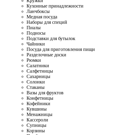
Кружки
Кухонные принадлежности
Ланчбоксы
Медная посуда
Наборы для специй
Пиалы
Подносы
Подставки для бутылок
Чайники
Посуда для приготовления пищи
Разделочные доски
Рюмки
Салатники
Салфетницы
Сахарницы
Солонки
Стаканы
Вазы для фруктов
Конфетницы
Кофейники
Кувшины
Менажницы
Кассероли
Супницы
Корзины