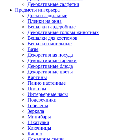
Декоративные салфетки
Предметы интерьера
Доски гладильные
Пленки на окна
Вешалки гардеробные
Декоративные головы животных
Вешалки для костюмов
Вешалки напольные
Вазы
Декоративная посуда
Декоративные тарелки
Декоративные блюда
Декоративные цветы
Картины
Панно настенные
Постеры
Интерьерные часы
Подсвечники
Гобелены
Зеркала
Минибары
Шкатулки
Ключницы
Кашпо
Домашние свечи