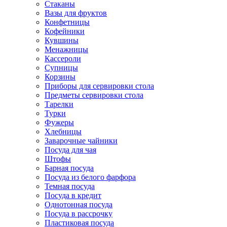
Стаканы
Вазы для фруктов
Конфетницы
Кофейники
Кувшины
Менажницы
Кассероли
Супницы
Корзины
Приборы для сервировки стола
Предметы сервировки стола
Тарелки
Турки
Фужеры
Хлебницы
Заварочные чайники
Посуда для чая
Штофы
Барная посуда
Посуда из белого фарфора
Темная посуда
Посуда в кредит
Однотонная посуда
Посуда в рассрочку
Пластиковая посуда