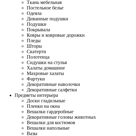
Ткань мебельная
Постельное белье
Одеяла
Диванные подушки
Подушки
Покрывала
Ковры и ковровые дорожки
Пледы
Шторы
Скатерти
Полотенца
Сидушки на стулья
Халаты домашние
Махровые халаты
Фартуки
Декоративные наволочки
Декоративные салфетки
Предметы интерьера
Доски гладильные
Пленки на окна
Вешалки гардеробные
Декоративные головы животных
Вешалки для костюмов
Вешалки напольные
Вазы