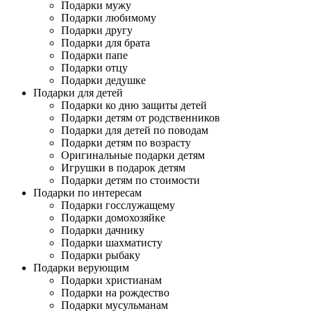
Подарки мужу
Подарки любимому
Подарки другу
Подарки для брата
Подарки папе
Подарки отцу
Подарки дедушке
Подарки для детей
Подарки ко дню защиты детей
Подарки детям от родственников
Подарки для детей по поводам
Подарки детям по возрасту
Оригинальные подарки детям
Игрушки в подарок детям
Подарки детям по стоимости
Подарки по интересам
Подарки госслужащему
Подарки домохозяйке
Подарки дачнику
Подарки шахматисту
Подарки рыбаку
Подарки верующим
Подарки христианам
Подарки на рождество
Подарки мусульманам