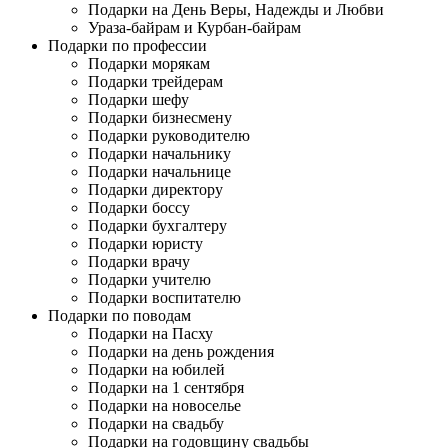
Подарки на День Веры, Надежды и Любви
Ураза-байрам и Курбан-байрам
Подарки по профессии
Подарки морякам
Подарки трейдерам
Подарки шефу
Подарки бизнесмену
Подарки руководителю
Подарки начальнику
Подарки начальнице
Подарки директору
Подарки боссу
Подарки бухгалтеру
Подарки юристу
Подарки врачу
Подарки учителю
Подарки воспитателю
Подарки по поводам
Подарки на Пасху
Подарки на день рождения
Подарки на юбилей
Подарки на 1 сентября
Подарки на новоселье
Подарки на свадьбу
Подарки на годовщину свадьбы