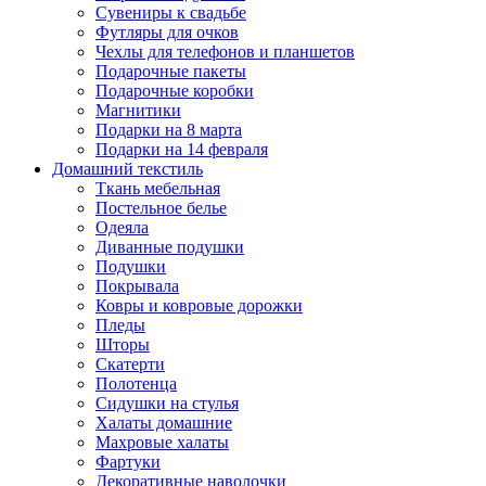
Сувениры к свадьбе
Футляры для очков
Чехлы для телефонов и планшетов
Подарочные пакеты
Подарочные коробки
Магнитики
Подарки на 8 марта
Подарки на 14 февраля
Домашний текстиль
Ткань мебельная
Постельное белье
Одеяла
Диванные подушки
Подушки
Покрывала
Ковры и ковровые дорожки
Пледы
Шторы
Скатерти
Полотенца
Сидушки на стулья
Халаты домашние
Махровые халаты
Фартуки
Декоративные наволочки