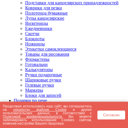
Подставки для канцелярских принадлежностей
Коврики для резки
Полотенца бумажные
Лупы канцелярские
Визитницы
Ежедневники
Скотчи
Блокноты
Ножницы
Этикетки самоклеющиеся
Товары для рисования
Фломастеры
Готовальни
Калькуляторы
Ручки подарочные
Шариковые ручки
Гелевые ручки
Маркеры
Блоки для записей
Подарки по цене
Подарки от 5000 рублей
Продолжая использовать наш сайт, вы соглашаетесь
на
обработку файлов Cookie
и других
Подарки до 5000 рублей
пользовательских данных, в соответствии с
Согласен
Подарки до 3000 рублей
Политикой конфиденциальности
. Вы можете
заблокировать использование Cookies сайтом,
Подарки до 2000 рублей
изменив настройки Вашего браузера.
Подарки до 1000 рублей