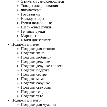
Этикетки самоклеющиеся
Товары для рисования
Фломастеры
Готовальни
Калькуляторы
Ручки подарочные
Шариковые ручки
Гелевые ручки
Маркеры
Блоки для записей
Подарки для нее
Подарки для женщин
Подарки жене
Подарки любимой
Подарки девушке
Подарки девушке коллеге
Подарки подруге
Подарки сестре
Подарки маме
Подарки бабушке
Подарки свекрови
Подарки теще
Подарки тете
Подарки для него
Подарки для мужчин