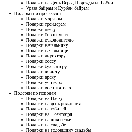
Подарки на День Веры, Надежды и Любви
Ураза-байрам и Курбан-байрам
Подарки по профессии
Подарки морякам
Подарки трейдерам
Подарки шефу
Подарки бизнесмену
Подарки руководителю
Подарки начальнику
Подарки начальнице
Подарки директору
Подарки боссу
Подарки бухгалтеру
Подарки юристу
Подарки врачу
Подарки учителю
Подарки воспитателю
Подарки по поводам
Подарки на Пасху
Подарки на день рождения
Подарки на юбилей
Подарки на 1 сентября
Подарки на новоселье
Подарки на свадьбу
Подарки на годовщину свадьбы