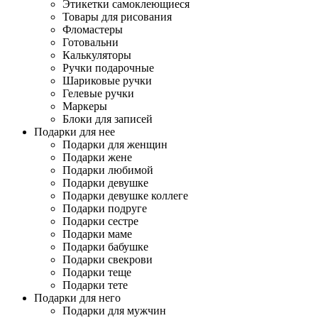
Этикетки самоклеющиеся
Товары для рисования
Фломастеры
Готовальни
Калькуляторы
Ручки подарочные
Шариковые ручки
Гелевые ручки
Маркеры
Блоки для записей
Подарки для нее
Подарки для женщин
Подарки жене
Подарки любимой
Подарки девушке
Подарки девушке коллеге
Подарки подруге
Подарки сестре
Подарки маме
Подарки бабушке
Подарки свекрови
Подарки теще
Подарки тете
Подарки для него
Подарки для мужчин