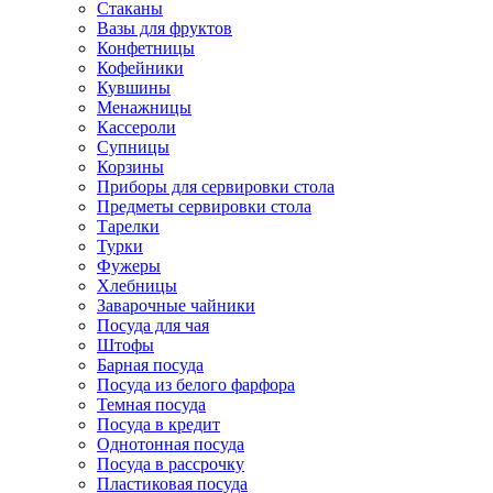
Стаканы
Вазы для фруктов
Конфетницы
Кофейники
Кувшины
Менажницы
Кассероли
Супницы
Корзины
Приборы для сервировки стола
Предметы сервировки стола
Тарелки
Турки
Фужеры
Хлебницы
Заварочные чайники
Посуда для чая
Штофы
Барная посуда
Посуда из белого фарфора
Темная посуда
Посуда в кредит
Однотонная посуда
Посуда в рассрочку
Пластиковая посуда