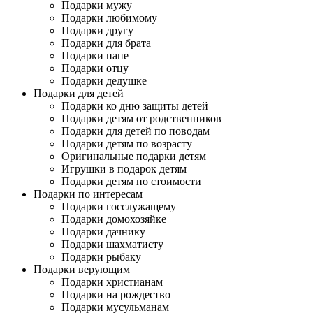
Подарки мужу
Подарки любимому
Подарки другу
Подарки для брата
Подарки папе
Подарки отцу
Подарки дедушке
Подарки для детей
Подарки ко дню защиты детей
Подарки детям от родственников
Подарки для детей по поводам
Подарки детям по возрасту
Оригинальные подарки детям
Игрушки в подарок детям
Подарки детям по стоимости
Подарки по интересам
Подарки госслужащему
Подарки домохозяйке
Подарки дачнику
Подарки шахматисту
Подарки рыбаку
Подарки верующим
Подарки христианам
Подарки на рождество
Подарки мусульманам