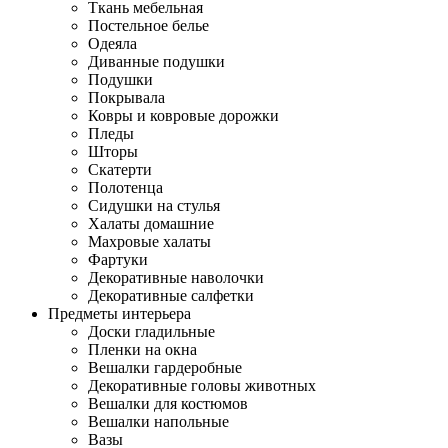
Ткань мебельная
Постельное белье
Одеяла
Диванные подушки
Подушки
Покрывала
Ковры и ковровые дорожки
Пледы
Шторы
Скатерти
Полотенца
Сидушки на стулья
Халаты домашние
Махровые халаты
Фартуки
Декоративные наволочки
Декоративные салфетки
Предметы интерьера
Доски гладильные
Пленки на окна
Вешалки гардеробные
Декоративные головы животных
Вешалки для костюмов
Вешалки напольные
Вазы