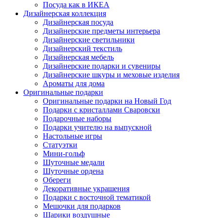
Посуда как в ИКЕА
Дизайнерская коллекция
Дизайнерская посуда
Дизайнерские предметы интерьера
Дизайнерские светильники
Дизайнерский текстиль
Дизайнерская мебель
Дизайнерские подарки и сувениры
Дизайнерские шкуры и меховые изделия
Ароматы для дома
Оригинальные подарки
Оригинальные подарки на Новый Год
Подарки с кристаллами Сваровски
Подарочные наборы
Подарки учителю на выпускной
Настольные игры
Статуэтки
Мини-гольф
Шуточные медали
Шуточные ордена
Обереги
Декоративные украшения
Подарки с восточной тематикой
Мешочки для подарков
Шарики воздушные