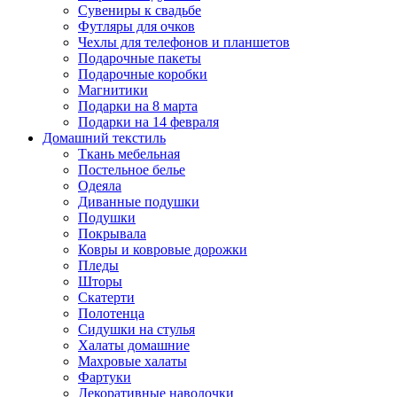
Сувениры к свадьбе
Футляры для очков
Чехлы для телефонов и планшетов
Подарочные пакеты
Подарочные коробки
Магнитики
Подарки на 8 марта
Подарки на 14 февраля
Домашний текстиль
Ткань мебельная
Постельное белье
Одеяла
Диванные подушки
Подушки
Покрывала
Ковры и ковровые дорожки
Пледы
Шторы
Скатерти
Полотенца
Сидушки на стулья
Халаты домашние
Махровые халаты
Фартуки
Декоративные наволочки