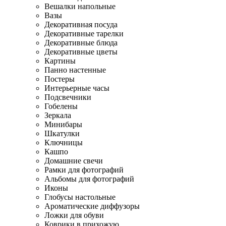
Вешалки напольные
Вазы
Декоративная посуда
Декоративные тарелки
Декоративные блюда
Декоративные цветы
Картины
Панно настенные
Постеры
Интерьерные часы
Подсвечники
Гобелены
Зеркала
Минибары
Шкатулки
Ключницы
Кашпо
Домашние свечи
Рамки для фотографий
Альбомы для фотографий
Иконы
Глобусы настольные
Ароматические диффузоры
Ложки для обуви
Коврики в прихожую