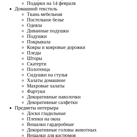
Подарки на 14 февраля
Домашний текстиль
Ткань мебельная
Постельное белье
Одеяла
Диванные подушки
Подушки
Покрывала
Ковры и ковровые дорожки
Пледы
Шторы
Скатерти
Полотенца
Сидушки на стулья
Халаты домашние
Махровые халаты
Фартуки
Декоративные наволочки
Декоративные салфетки
Предметы интерьера
Доски гладильные
Пленки на окна
Вешалки гардеробные
Декоративные головы животных
Вешалки для костюмов