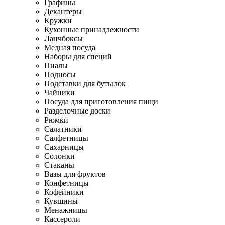
Графины
Декантеры
Кружки
Кухонные принадлежности
Ланчбоксы
Медная посуда
Наборы для специй
Пиалы
Подносы
Подставки для бутылок
Чайники
Посуда для приготовления пищи
Разделочные доски
Рюмки
Салатники
Салфетницы
Сахарницы
Солонки
Стаканы
Вазы для фруктов
Конфетницы
Кофейники
Кувшины
Менажницы
Кассероли