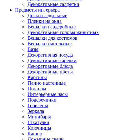
Декоративные салфетки
Предметы интерьера
Доски гладильные
Пленки на окна
Вешалки гардеробные
Декоративные головы животных
Вешалки для костюмов
Вешалки напольные
Вазы
Декоративная посуда
Декоративные тарелки
Декоративные блюда
Декоративные цветы
Картины
Панно настенные
Постеры
Интерьерные часы
Подсвечники
Гобелены
Зеркала
Минибары
Шкатулки
Ключницы
Кашпо
Домашние свечи