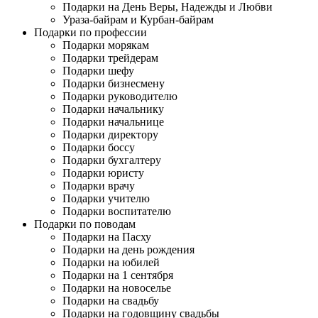
Подарки на День Веры, Надежды и Любви
Ураза-байрам и Курбан-байрам
Подарки по профессии
Подарки морякам
Подарки трейдерам
Подарки шефу
Подарки бизнесмену
Подарки руководителю
Подарки начальнику
Подарки начальнице
Подарки директору
Подарки боссу
Подарки бухгалтеру
Подарки юристу
Подарки врачу
Подарки учителю
Подарки воспитателю
Подарки по поводам
Подарки на Пасху
Подарки на день рождения
Подарки на юбилей
Подарки на 1 сентября
Подарки на новоселье
Подарки на свадьбу
Подарки на годовщину свадьбы