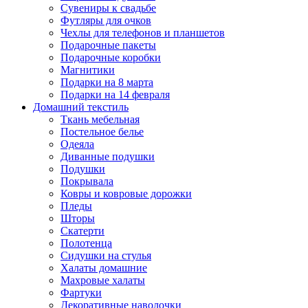
Сувениры к свадьбе
Футляры для очков
Чехлы для телефонов и планшетов
Подарочные пакеты
Подарочные коробки
Магнитики
Подарки на 8 марта
Подарки на 14 февраля
Домашний текстиль
Ткань мебельная
Постельное белье
Одеяла
Диванные подушки
Подушки
Покрывала
Ковры и ковровые дорожки
Пледы
Шторы
Скатерти
Полотенца
Сидушки на стулья
Халаты домашние
Махровые халаты
Фартуки
Декоративные наволочки