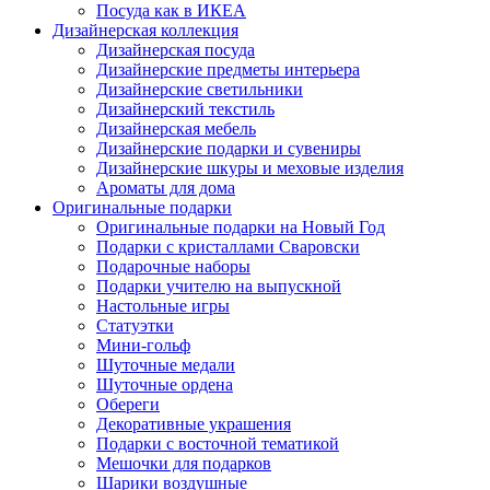
Посуда как в ИКЕА
Дизайнерская коллекция
Дизайнерская посуда
Дизайнерские предметы интерьера
Дизайнерские светильники
Дизайнерский текстиль
Дизайнерская мебель
Дизайнерские подарки и сувениры
Дизайнерские шкуры и меховые изделия
Ароматы для дома
Оригинальные подарки
Оригинальные подарки на Новый Год
Подарки с кристаллами Сваровски
Подарочные наборы
Подарки учителю на выпускной
Настольные игры
Статуэтки
Мини-гольф
Шуточные медали
Шуточные ордена
Обереги
Декоративные украшения
Подарки с восточной тематикой
Мешочки для подарков
Шарики воздушные