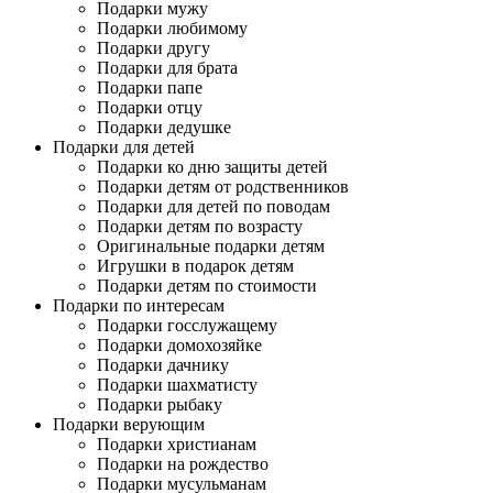
Подарки мужу
Подарки любимому
Подарки другу
Подарки для брата
Подарки папе
Подарки отцу
Подарки дедушке
Подарки для детей
Подарки ко дню защиты детей
Подарки детям от родственников
Подарки для детей по поводам
Подарки детям по возрасту
Оригинальные подарки детям
Игрушки в подарок детям
Подарки детям по стоимости
Подарки по интересам
Подарки госслужащему
Подарки домохозяйке
Подарки дачнику
Подарки шахматисту
Подарки рыбаку
Подарки верующим
Подарки христианам
Подарки на рождество
Подарки мусульманам