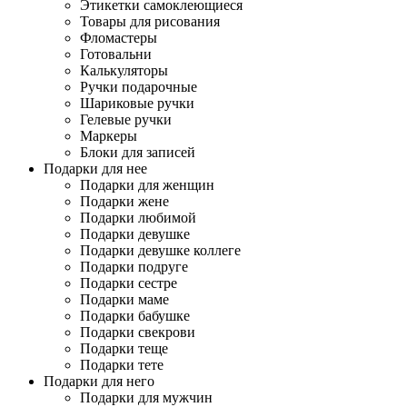
Этикетки самоклеющиеся
Товары для рисования
Фломастеры
Готовальни
Калькуляторы
Ручки подарочные
Шариковые ручки
Гелевые ручки
Маркеры
Блоки для записей
Подарки для нее
Подарки для женщин
Подарки жене
Подарки любимой
Подарки девушке
Подарки девушке коллеге
Подарки подруге
Подарки сестре
Подарки маме
Подарки бабушке
Подарки свекрови
Подарки теще
Подарки тете
Подарки для него
Подарки для мужчин