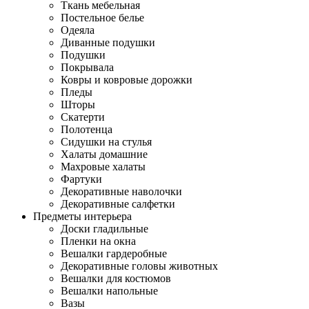
Ткань мебельная
Постельное белье
Одеяла
Диванные подушки
Подушки
Покрывала
Ковры и ковровые дорожки
Пледы
Шторы
Скатерти
Полотенца
Сидушки на стулья
Халаты домашние
Махровые халаты
Фартуки
Декоративные наволочки
Декоративные салфетки
Предметы интерьера
Доски гладильные
Пленки на окна
Вешалки гардеробные
Декоративные головы животных
Вешалки для костюмов
Вешалки напольные
Вазы