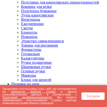
Подставки для канцелярских принадлежностей
Коврики для резки
Полотенца бумажные
Лупы канцелярские
Визитницы
Ежедневники
Скотчи
Блокноты
Ножницы
Этикетки самоклеющиеся
Товары для рисования
Фломастеры
Готовальни
Калькуляторы
Ручки подарочные
Шариковые ручки
Гелевые ручки
Маркеры
Блоки для записей
Подарки по цене
Подарки от 5000 рублей
Продолжая использовать наш сайт, вы соглашаетесь
на
обработку файлов Cookie
и других
Подарки до 5000 рублей
пользовательских данных, в соответствии с
Согласен
Подарки до 3000 рублей
Политикой конфиденциальности
. Вы можете
заблокировать использование Cookies сайтом,
Подарки до 2000 рублей
изменив настройки Вашего браузера.
Подарки до 1000 рублей