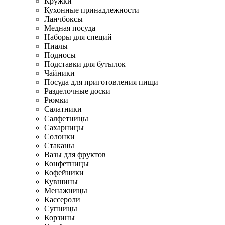
Кружки
Кухонные принадлежности
Ланчбоксы
Медная посуда
Наборы для специй
Пиалы
Подносы
Подставки для бутылок
Чайники
Посуда для приготовления пищи
Разделочные доски
Рюмки
Салатники
Салфетницы
Сахарницы
Солонки
Стаканы
Вазы для фруктов
Конфетницы
Кофейники
Кувшины
Менажницы
Кассероли
Супницы
Корзины