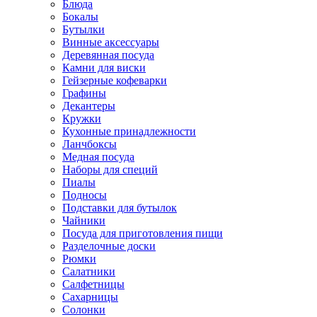
Блюда
Бокалы
Бутылки
Винные аксессуары
Деревянная посуда
Камни для виски
Гейзерные кофеварки
Графины
Декантеры
Кружки
Кухонные принадлежности
Ланчбоксы
Медная посуда
Наборы для специй
Пиалы
Подносы
Подставки для бутылок
Чайники
Посуда для приготовления пищи
Разделочные доски
Рюмки
Салатники
Салфетницы
Сахарницы
Солонки