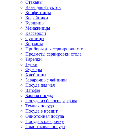
Стаканы
Вазы для фруктов
Конфетницы
Кофейники
Кувшины
Менажницы
Кассероли
Супницы
Корзины
Приборы для сервировки стола
Предметы сервировки стола
Тарелки
Турки
Фужеры
Хлебницы
Заварочные чайники
Посуда для чая
Штофы
Барная посуда
Посуда из белого фарфора
Темная посуда
Посуда в кредит
Однотонная посуда
Посуда в рассрочку
Пластиковая посуда