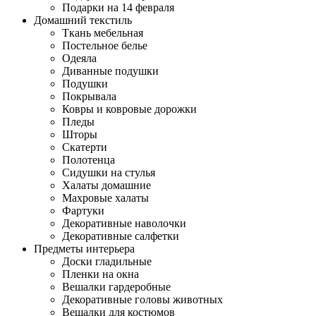
Подарки на 14 февраля
Домашний текстиль
Ткань мебельная
Постельное белье
Одеяла
Диванные подушки
Подушки
Покрывала
Ковры и ковровые дорожки
Пледы
Шторы
Скатерти
Полотенца
Сидушки на стулья
Халаты домашние
Махровые халаты
Фартуки
Декоративные наволочки
Декоративные салфетки
Предметы интерьера
Доски гладильные
Пленки на окна
Вешалки гардеробные
Декоративные головы животных
Вешалки для костюмов