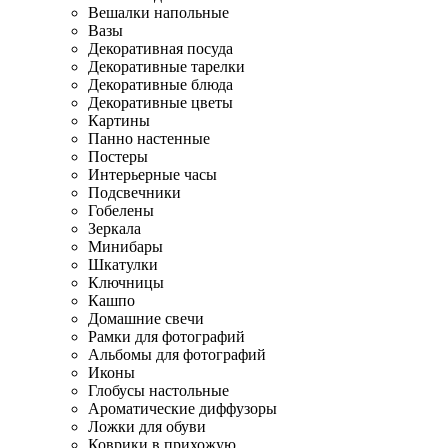
Вешалки напольные
Вазы
Декоративная посуда
Декоративные тарелки
Декоративные блюда
Декоративные цветы
Картины
Панно настенные
Постеры
Интерьерные часы
Подсвечники
Гобелены
Зеркала
Минибары
Шкатулки
Ключницы
Кашпо
Домашние свечи
Рамки для фотографий
Альбомы для фотографий
Иконы
Глобусы настольные
Ароматические диффузоры
Ложки для обуви
Коврики в прихожую