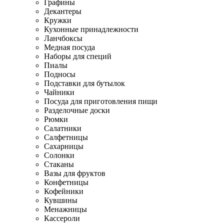
Графины
Декантеры
Кружки
Кухонные принадлежности
Ланчбоксы
Медная посуда
Наборы для специй
Пиалы
Подносы
Подставки для бутылок
Чайники
Посуда для приготовления пищи
Разделочные доски
Рюмки
Салатники
Салфетницы
Сахарницы
Солонки
Стаканы
Вазы для фруктов
Конфетницы
Кофейники
Кувшины
Менажницы
Кассероли