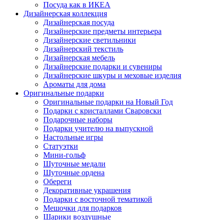
Посуда как в ИКЕА
Дизайнерская коллекция
Дизайнерская посуда
Дизайнерские предметы интерьера
Дизайнерские светильники
Дизайнерский текстиль
Дизайнерская мебель
Дизайнерские подарки и сувениры
Дизайнерские шкуры и меховые изделия
Ароматы для дома
Оригинальные подарки
Оригинальные подарки на Новый Год
Подарки с кристаллами Сваровски
Подарочные наборы
Подарки учителю на выпускной
Настольные игры
Статуэтки
Мини-гольф
Шуточные медали
Шуточные ордена
Обереги
Декоративные украшения
Подарки с восточной тематикой
Мешочки для подарков
Шарики воздушные