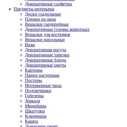
Декоративные салфетки
Предметы интерьера
Доски гладильные
Пленки на окна
Вешалки гардеробные
Декоративные головы животных
Вешалки для костюмов
Вешалки напольные
Вазы
Декоративная посуда
Декоративные тарелки
Декоративные блюда
Декоративные цветы
Картины
Панно настенные
Постеры
Интерьерные часы
Подсвечники
Гобелены
Зеркала
Минибары
Шкатулки
Ключницы
Кашпо
Домашние свечи