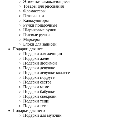
Этикетки самоклеющиеся
Товары для рисования
Фломастеры
Готовальни
Калькуляторы
Ручки подарочные
Шариковые ручки
Гелевые ручки
Маркеры
Блоки для записей
Подарки для нее
Подарки для женщин
Подарки жене
Подарки любимой
Подарки девушке
Подарки девушке коллеге
Подарки подруге
Подарки сестре
Подарки маме
Подарки бабушке
Подарки свекрови
Подарки теще
Подарки тете
Подарки для него
Подарки для мужчин