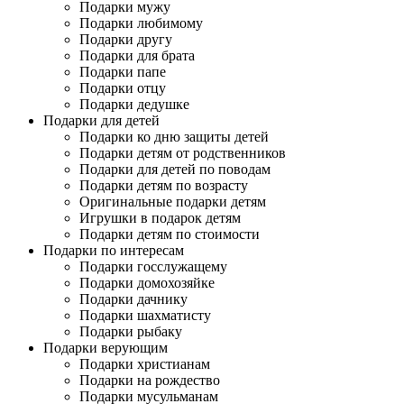
Подарки мужу
Подарки любимому
Подарки другу
Подарки для брата
Подарки папе
Подарки отцу
Подарки дедушке
Подарки для детей
Подарки ко дню защиты детей
Подарки детям от родственников
Подарки для детей по поводам
Подарки детям по возрасту
Оригинальные подарки детям
Игрушки в подарок детям
Подарки детям по стоимости
Подарки по интересам
Подарки госслужащему
Подарки домохозяйке
Подарки дачнику
Подарки шахматисту
Подарки рыбаку
Подарки верующим
Подарки христианам
Подарки на рождество
Подарки мусульманам