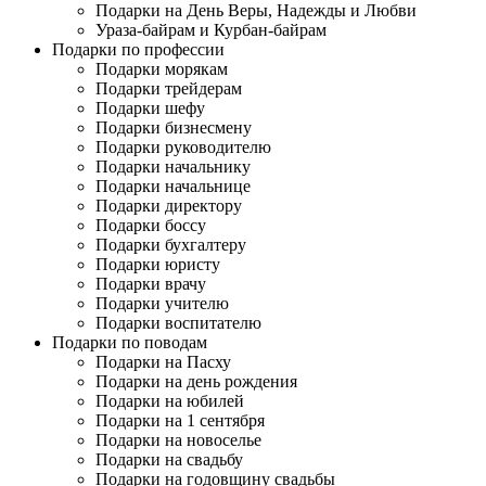
Подарки на День Веры, Надежды и Любви
Ураза-байрам и Курбан-байрам
Подарки по профессии
Подарки морякам
Подарки трейдерам
Подарки шефу
Подарки бизнесмену
Подарки руководителю
Подарки начальнику
Подарки начальнице
Подарки директору
Подарки боссу
Подарки бухгалтеру
Подарки юристу
Подарки врачу
Подарки учителю
Подарки воспитателю
Подарки по поводам
Подарки на Пасху
Подарки на день рождения
Подарки на юбилей
Подарки на 1 сентября
Подарки на новоселье
Подарки на свадьбу
Подарки на годовщину свадьбы