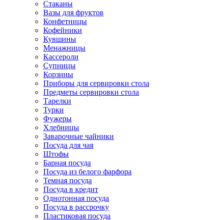
Стаканы
Вазы для фруктов
Конфетницы
Кофейники
Кувшины
Менажницы
Кассероли
Супницы
Корзины
Приборы для сервировки стола
Предметы сервировки стола
Тарелки
Турки
Фужеры
Хлебницы
Заварочные чайники
Посуда для чая
Штофы
Барная посуда
Посуда из белого фарфора
Темная посуда
Посуда в кредит
Однотонная посуда
Посуда в рассрочку
Пластиковая посуда