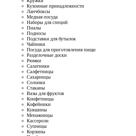
Кружки
Кухонные принадлежности
Ланчбоксы
Медная посуда
Наборы для специй
Пиалы
Подносы
Подставки для бутылок
Чайники
Посуда для приготовления пищи
Разделочные доски
Рюмки
Салатники
Салфетницы
Сахарницы
Солонки
Стаканы
Вазы для фруктов
Конфетницы
Кофейники
Кувшины
Менажницы
Кассероли
Супницы
Корзины