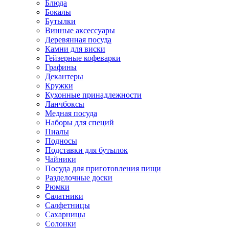
Блюда
Бокалы
Бутылки
Винные аксессуары
Деревянная посуда
Камни для виски
Гейзерные кофеварки
Графины
Декантеры
Кружки
Кухонные принадлежности
Ланчбоксы
Медная посуда
Наборы для специй
Пиалы
Подносы
Подставки для бутылок
Чайники
Посуда для приготовления пищи
Разделочные доски
Рюмки
Салатники
Салфетницы
Сахарницы
Солонки