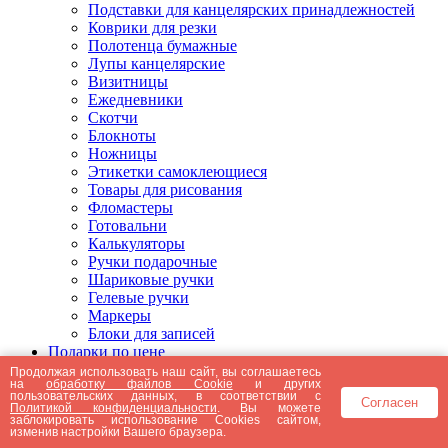
Подставки для канцелярских принадлежностей
Коврики для резки
Полотенца бумажные
Лупы канцелярские
Визитницы
Ежедневники
Скотчи
Блокноты
Ножницы
Этикетки самоклеющиеся
Товары для рисования
Фломастеры
Готовальни
Калькуляторы
Ручки подарочные
Шариковые ручки
Гелевые ручки
Маркеры
Блоки для записей
Подарки по цене
Подарки от 5000 рублей
Продолжая использовать наш сайт, вы соглашаетесь
на
обработку файлов Cookie
и других
Подарки до 5000 рублей
пользовательских данных, в соответствии с
Согласен
Подарки до 3000 рублей
Политикой конфиденциальности
. Вы можете
заблокировать использование Cookies сайтом,
Подарки до 2000 рублей
изменив настройки Вашего браузера.
Подарки до 1000 рублей