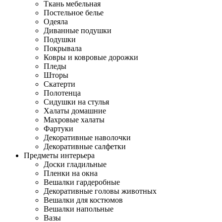
Ткань мебельная
Постельное белье
Одеяла
Диванные подушки
Подушки
Покрывала
Ковры и ковровые дорожки
Пледы
Шторы
Скатерти
Полотенца
Сидушки на стулья
Халаты домашние
Махровые халаты
Фартуки
Декоративные наволочки
Декоративные салфетки
Предметы интерьера
Доски гладильные
Пленки на окна
Вешалки гардеробные
Декоративные головы животных
Вешалки для костюмов
Вешалки напольные
Вазы