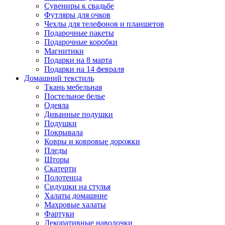
Сувениры к свадьбе
Футляры для очков
Чехлы для телефонов и планшетов
Подарочные пакеты
Подарочные коробки
Магнитики
Подарки на 8 марта
Подарки на 14 февраля
Домашний текстиль
Ткань мебельная
Постельное белье
Одеяла
Диванные подушки
Подушки
Покрывала
Ковры и ковровые дорожки
Пледы
Шторы
Скатерти
Полотенца
Сидушки на стулья
Халаты домашние
Махровые халаты
Фартуки
Декоративные наволочки