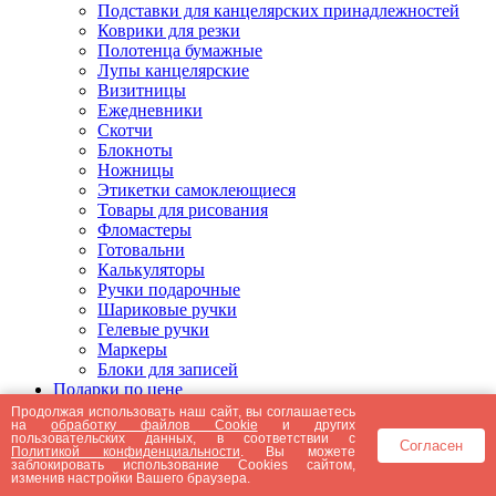
Подставки для канцелярских принадлежностей
Коврики для резки
Полотенца бумажные
Лупы канцелярские
Визитницы
Ежедневники
Скотчи
Блокноты
Ножницы
Этикетки самоклеющиеся
Товары для рисования
Фломастеры
Готовальни
Калькуляторы
Ручки подарочные
Шариковые ручки
Гелевые ручки
Маркеры
Блоки для записей
Подарки по цене
Подарки от 5000 рублей
Продолжая использовать наш сайт, вы соглашаетесь
на
обработку файлов Cookie
и других
Подарки до 5000 рублей
пользовательских данных, в соответствии с
Согласен
Подарки до 3000 рублей
Политикой конфиденциальности
. Вы можете
заблокировать использование Cookies сайтом,
Подарки до 2000 рублей
изменив настройки Вашего браузера.
Подарки до 1000 рублей