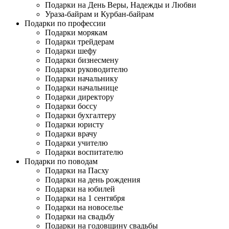
Подарки на День Веры, Надежды и Любви
Ураза-байрам и Курбан-байрам
Подарки по профессии
Подарки морякам
Подарки трейдерам
Подарки шефу
Подарки бизнесмену
Подарки руководителю
Подарки начальнику
Подарки начальнице
Подарки директору
Подарки боссу
Подарки бухгалтеру
Подарки юристу
Подарки врачу
Подарки учителю
Подарки воспитателю
Подарки по поводам
Подарки на Пасху
Подарки на день рождения
Подарки на юбилей
Подарки на 1 сентября
Подарки на новоселье
Подарки на свадьбу
Подарки на годовщину свадьбы