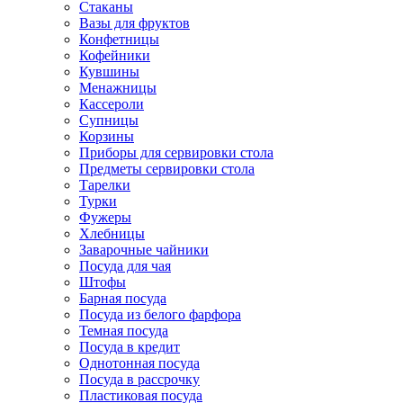
Стаканы
Вазы для фруктов
Конфетницы
Кофейники
Кувшины
Менажницы
Кассероли
Супницы
Корзины
Приборы для сервировки стола
Предметы сервировки стола
Тарелки
Турки
Фужеры
Хлебницы
Заварочные чайники
Посуда для чая
Штофы
Барная посуда
Посуда из белого фарфора
Темная посуда
Посуда в кредит
Однотонная посуда
Посуда в рассрочку
Пластиковая посуда