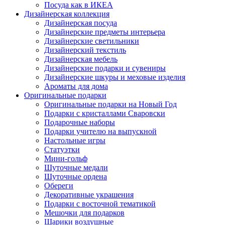
Посуда как в ИКЕА
Дизайнерская коллекция
Дизайнерская посуда
Дизайнерские предметы интерьера
Дизайнерские светильники
Дизайнерский текстиль
Дизайнерская мебель
Дизайнерские подарки и сувениры
Дизайнерские шкуры и меховые изделия
Ароматы для дома
Оригинальные подарки
Оригинальные подарки на Новый Год
Подарки с кристаллами Сваровски
Подарочные наборы
Подарки учителю на выпускной
Настольные игры
Статуэтки
Мини-гольф
Шуточные медали
Шуточные ордена
Обереги
Декоративные украшения
Подарки с восточной тематикой
Мешочки для подарков
Шарики воздушные