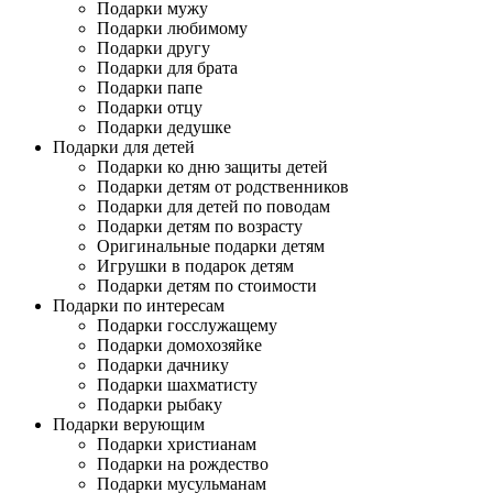
Подарки мужу
Подарки любимому
Подарки другу
Подарки для брата
Подарки папе
Подарки отцу
Подарки дедушке
Подарки для детей
Подарки ко дню защиты детей
Подарки детям от родственников
Подарки для детей по поводам
Подарки детям по возрасту
Оригинальные подарки детям
Игрушки в подарок детям
Подарки детям по стоимости
Подарки по интересам
Подарки госслужащему
Подарки домохозяйке
Подарки дачнику
Подарки шахматисту
Подарки рыбаку
Подарки верующим
Подарки христианам
Подарки на рождество
Подарки мусульманам