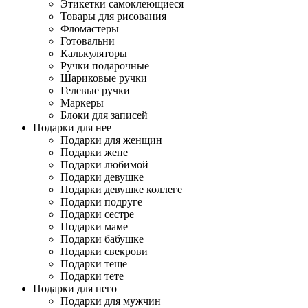
Этикетки самоклеющиеся
Товары для рисования
Фломастеры
Готовальни
Калькуляторы
Ручки подарочные
Шариковые ручки
Гелевые ручки
Маркеры
Блоки для записей
Подарки для нее
Подарки для женщин
Подарки жене
Подарки любимой
Подарки девушке
Подарки девушке коллеге
Подарки подруге
Подарки сестре
Подарки маме
Подарки бабушке
Подарки свекрови
Подарки теще
Подарки тете
Подарки для него
Подарки для мужчин