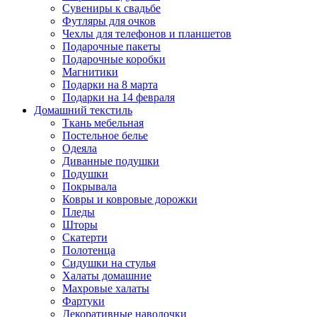
Сувениры к свадьбе
Футляры для очков
Чехлы для телефонов и планшетов
Подарочные пакеты
Подарочные коробки
Магнитики
Подарки на 8 марта
Подарки на 14 февраля
Домашний текстиль
Ткань мебельная
Постельное белье
Одеяла
Диванные подушки
Подушки
Покрывала
Ковры и ковровые дорожки
Пледы
Шторы
Скатерти
Полотенца
Сидушки на стулья
Халаты домашние
Махровые халаты
Фартуки
Декоративные наволочки