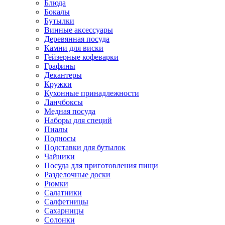
Блюда
Бокалы
Бутылки
Винные аксессуары
Деревянная посуда
Камни для виски
Гейзерные кофеварки
Графины
Декантеры
Кружки
Кухонные принадлежности
Ланчбоксы
Медная посуда
Наборы для специй
Пиалы
Подносы
Подставки для бутылок
Чайники
Посуда для приготовления пищи
Разделочные доски
Рюмки
Салатники
Салфетницы
Сахарницы
Солонки