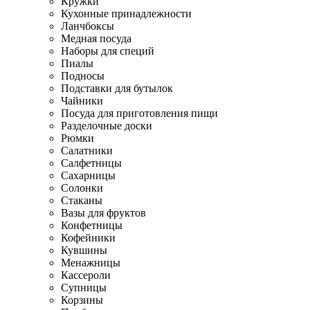
Кружки
Кухонные принадлежности
Ланчбоксы
Медная посуда
Наборы для специй
Пиалы
Подносы
Подставки для бутылок
Чайники
Посуда для приготовления пищи
Разделочные доски
Рюмки
Салатники
Салфетницы
Сахарницы
Солонки
Стаканы
Вазы для фруктов
Конфетницы
Кофейники
Кувшины
Менажницы
Кассероли
Супницы
Корзины