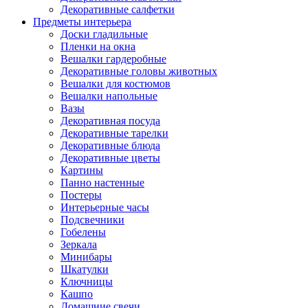
Декоративные салфетки
Предметы интерьера
Доски гладильные
Пленки на окна
Вешалки гардеробные
Декоративные головы животных
Вешалки для костюмов
Вешалки напольные
Вазы
Декоративная посуда
Декоративные тарелки
Декоративные блюда
Декоративные цветы
Картины
Панно настенные
Постеры
Интерьерные часы
Подсвечники
Гобелены
Зеркала
Минибары
Шкатулки
Ключницы
Кашпо
Домашние свечи