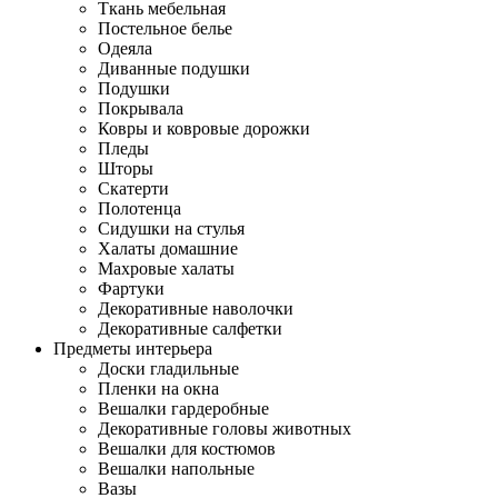
Ткань мебельная
Постельное белье
Одеяла
Диванные подушки
Подушки
Покрывала
Ковры и ковровые дорожки
Пледы
Шторы
Скатерти
Полотенца
Сидушки на стулья
Халаты домашние
Махровые халаты
Фартуки
Декоративные наволочки
Декоративные салфетки
Предметы интерьера
Доски гладильные
Пленки на окна
Вешалки гардеробные
Декоративные головы животных
Вешалки для костюмов
Вешалки напольные
Вазы