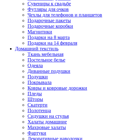
Сувениры к свадьбе
Футляры для очков
Чехлы для телефонов и планшетов
Подарочные пакеты
Подарочные коробки
Магнитики
Подарки на 8 марта
Подарки на 14 февраля
Домашний текстиль
Ткань мебельная
Постельное белье
Одеяла
Диванные подушки
Подушки
Покрывала
Ковры и ковровые дорожки
Пледы
Шторы
Скатерти
Полотенца
Сидушки на стулья
Халаты домашние
Махровые халаты
Фартуки
Декоративные наволочки