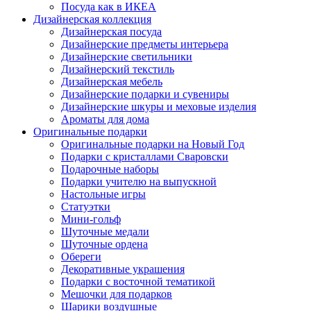
Посуда как в ИКЕА
Дизайнерская коллекция
Дизайнерская посуда
Дизайнерские предметы интерьера
Дизайнерские светильники
Дизайнерский текстиль
Дизайнерская мебель
Дизайнерские подарки и сувениры
Дизайнерские шкуры и меховые изделия
Ароматы для дома
Оригинальные подарки
Оригинальные подарки на Новый Год
Подарки с кристаллами Сваровски
Подарочные наборы
Подарки учителю на выпускной
Настольные игры
Статуэтки
Мини-гольф
Шуточные медали
Шуточные ордена
Обереги
Декоративные украшения
Подарки с восточной тематикой
Мешочки для подарков
Шарики воздушные