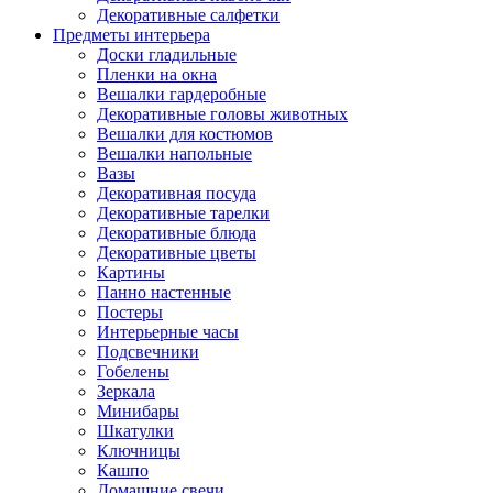
Декоративные салфетки
Предметы интерьера
Доски гладильные
Пленки на окна
Вешалки гардеробные
Декоративные головы животных
Вешалки для костюмов
Вешалки напольные
Вазы
Декоративная посуда
Декоративные тарелки
Декоративные блюда
Декоративные цветы
Картины
Панно настенные
Постеры
Интерьерные часы
Подсвечники
Гобелены
Зеркала
Минибары
Шкатулки
Ключницы
Кашпо
Домашние свечи