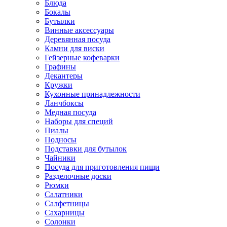
Блюда
Бокалы
Бутылки
Винные аксессуары
Деревянная посуда
Камни для виски
Гейзерные кофеварки
Графины
Декантеры
Кружки
Кухонные принадлежности
Ланчбоксы
Медная посуда
Наборы для специй
Пиалы
Подносы
Подставки для бутылок
Чайники
Посуда для приготовления пищи
Разделочные доски
Рюмки
Салатники
Салфетницы
Сахарницы
Солонки