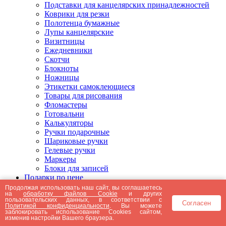
Подставки для канцелярских принадлежностей
Коврики для резки
Полотенца бумажные
Лупы канцелярские
Визитницы
Ежедневники
Скотчи
Блокноты
Ножницы
Этикетки самоклеющиеся
Товары для рисования
Фломастеры
Готовальни
Калькуляторы
Ручки подарочные
Шариковые ручки
Гелевые ручки
Маркеры
Блоки для записей
Подарки по цене
Подарки от 5000 рублей
Продолжая использовать наш сайт, вы соглашаетесь
на
обработку файлов Cookie
и других
Подарки до 5000 рублей
пользовательских данных, в соответствии с
Согласен
Подарки до 3000 рублей
Политикой конфиденциальности
. Вы можете
заблокировать использование Cookies сайтом,
Подарки до 2000 рублей
изменив настройки Вашего браузера.
Подарки до 1000 рублей