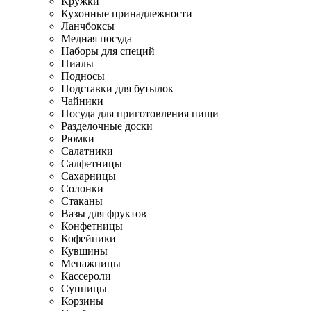
Кружки
Кухонные принадлежности
Ланчбоксы
Медная посуда
Наборы для специй
Пиалы
Подносы
Подставки для бутылок
Чайники
Посуда для приготовления пищи
Разделочные доски
Рюмки
Салатники
Салфетницы
Сахарницы
Солонки
Стаканы
Вазы для фруктов
Конфетницы
Кофейники
Кувшины
Менажницы
Кассероли
Супницы
Корзины