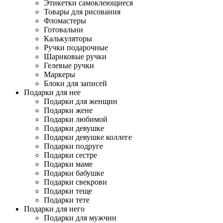
Этикетки самоклеющиеся
Товары для рисования
Фломастеры
Готовальни
Калькуляторы
Ручки подарочные
Шариковые ручки
Гелевые ручки
Маркеры
Блоки для записей
Подарки для нее
Подарки для женщин
Подарки жене
Подарки любимой
Подарки девушке
Подарки девушке коллеге
Подарки подруге
Подарки сестре
Подарки маме
Подарки бабушке
Подарки свекрови
Подарки теще
Подарки тете
Подарки для него
Подарки для мужчин