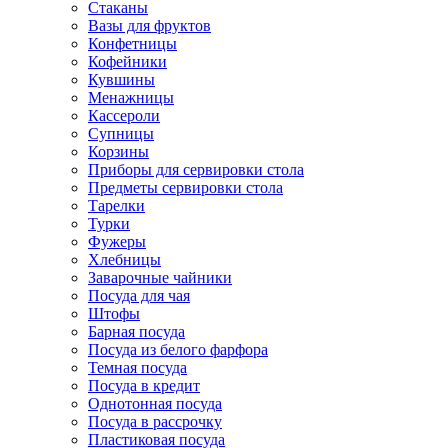
Стаканы
Вазы для фруктов
Конфетницы
Кофейники
Кувшины
Менажницы
Кассероли
Супницы
Корзины
Приборы для сервировки стола
Предметы сервировки стола
Тарелки
Турки
Фужеры
Хлебницы
Заварочные чайники
Посуда для чая
Штофы
Барная посуда
Посуда из белого фарфора
Темная посуда
Посуда в кредит
Однотонная посуда
Посуда в рассрочку
Пластиковая посуда