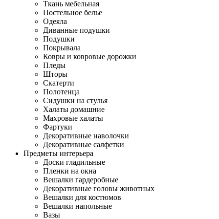
Ткань мебельная
Постельное белье
Одеяла
Диванные подушки
Подушки
Покрывала
Ковры и ковровые дорожки
Пледы
Шторы
Скатерти
Полотенца
Сидушки на стулья
Халаты домашние
Махровые халаты
Фартуки
Декоративные наволочки
Декоративные салфетки
Предметы интерьера
Доски гладильные
Пленки на окна
Вешалки гардеробные
Декоративные головы животных
Вешалки для костюмов
Вешалки напольные
Вазы