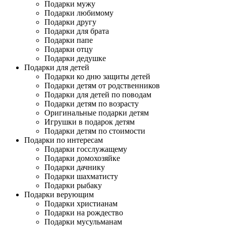
Подарки мужу
Подарки любимому
Подарки другу
Подарки для брата
Подарки папе
Подарки отцу
Подарки дедушке
Подарки для детей
Подарки ко дню защиты детей
Подарки детям от родственников
Подарки для детей по поводам
Подарки детям по возрасту
Оригинальные подарки детям
Игрушки в подарок детям
Подарки детям по стоимости
Подарки по интересам
Подарки госслужащему
Подарки домохозяйке
Подарки дачнику
Подарки шахматисту
Подарки рыбаку
Подарки верующим
Подарки христианам
Подарки на рождество
Подарки мусульманам