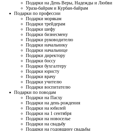
Подарки на День Веры, Надежды и Любви
Ураза-байрам и Курбан-байрам
Подарки по профессии
Подарки морякам
Подарки трейдерам
Подарки шефу
Подарки бизнесмену
Подарки руководителю
Подарки начальнику
Подарки начальнице
Подарки директору
Подарки боссу
Подарки бухгалтеру
Подарки юристу
Подарки врачу
Подарки учителю
Подарки воспитателю
Подарки по поводам
Подарки на Пасху
Подарки на день рождения
Подарки на юбилей
Подарки на 1 сентября
Подарки на новоселье
Подарки на свадьбу
Подарки на годовщину свадьбы