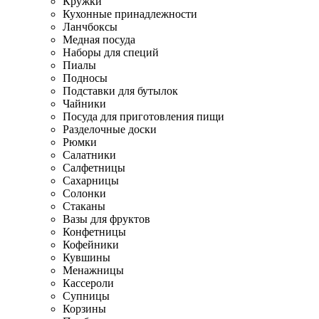
Кружки
Кухонные принадлежности
Ланчбоксы
Медная посуда
Наборы для специй
Пиалы
Подносы
Подставки для бутылок
Чайники
Посуда для приготовления пищи
Разделочные доски
Рюмки
Салатники
Салфетницы
Сахарницы
Солонки
Стаканы
Вазы для фруктов
Конфетницы
Кофейники
Кувшины
Менажницы
Кассероли
Супницы
Корзины