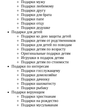
Подарки мужу
Подарки любимому
Подарки другу
Подарки для брата
Подарки папе
Подарки отцу
Подарки дедушке
Подарки для детей
Подарки ко дню защиты детей
Подарки детям от родственников
Подарки для детей по поводам
Подарки детям по возрасту
Оригинальные подарки детям
Игрушки в подарок детям
Подарки детям по стоимости
Подарки по интересам
Подарки госслужащему
Подарки домохозяйке
Подарки дачнику
Подарки шахматисту
Подарки рыбаку
Подарки верующим
Подарки христианам
Подарки на рождество
Подарки мусульманам