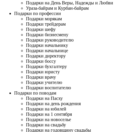
Подарки на День Веры, Надежды и Любви
Ураза-байрам и Курбан-байрам
Подарки по профессии
Подарки морякам
Подарки трейдерам
Подарки шефу
Подарки бизнесмену
Подарки руководителю
Подарки начальнику
Подарки начальнице
Подарки директору
Подарки боссу
Подарки бухгалтеру
Подарки юристу
Подарки врачу
Подарки учителю
Подарки воспитателю
Подарки по поводам
Подарки на Пасху
Подарки на день рождения
Подарки на юбилей
Подарки на 1 сентября
Подарки на новоселье
Подарки на свадьбу
Подарки на годовщину свадьбы