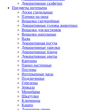
Декоративные салфетки
Предметы интерьера
Доски гладильные
Пленки на окна
Вешалки гардеробные
Декоративные головы животных
Вешалки для костюмов
Вешалки напольные
Вазы
Декоративная посуда
Декоративные тарелки
Декоративные блюда
Декоративные цветы
Картины
Панно настенные
Постеры
Интерьерные часы
Подсвечники
Гобелены
Зеркала
Минибары
Шкатулки
Ключницы
Кашпо
Домашние свечи