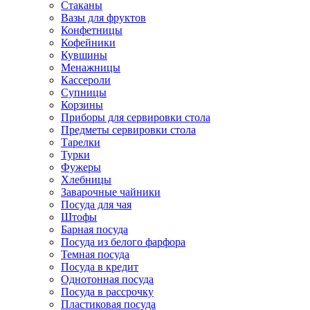
Стаканы
Вазы для фруктов
Конфетницы
Кофейники
Кувшины
Менажницы
Кассероли
Супницы
Корзины
Приборы для сервировки стола
Предметы сервировки стола
Тарелки
Турки
Фужеры
Хлебницы
Заварочные чайники
Посуда для чая
Штофы
Барная посуда
Посуда из белого фарфора
Темная посуда
Посуда в кредит
Однотонная посуда
Посуда в рассрочку
Пластиковая посуда