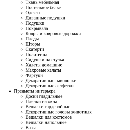
Ткань мебельная
Постельное белье
Одеяла
Диванные подушки
Подушки
Покрывала
Ковры и ковровые дорожки
Пледы
Шторы
Скатерти
Полотенца
Сидушки на стулья
Халаты домашние
Махровые халаты
Фартуки
Декоративные наволочки
Декоративные салфетки
Предметы интерьера
Доски гладильные
Пленки на окна
Вешалки гардеробные
Декоративные головы животных
Вешалки для костюмов
Вешалки напольные
Вазы