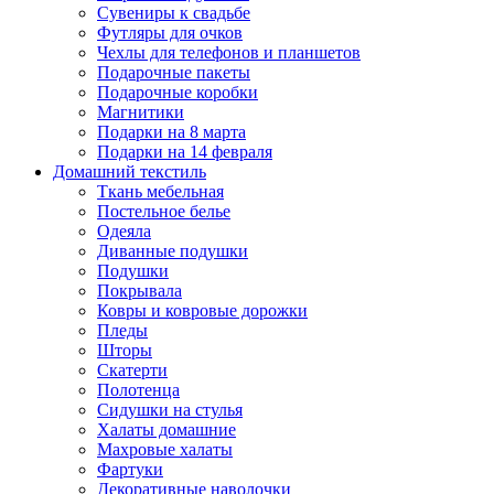
Сувениры к свадьбе
Футляры для очков
Чехлы для телефонов и планшетов
Подарочные пакеты
Подарочные коробки
Магнитики
Подарки на 8 марта
Подарки на 14 февраля
Домашний текстиль
Ткань мебельная
Постельное белье
Одеяла
Диванные подушки
Подушки
Покрывала
Ковры и ковровые дорожки
Пледы
Шторы
Скатерти
Полотенца
Сидушки на стулья
Халаты домашние
Махровые халаты
Фартуки
Декоративные наволочки