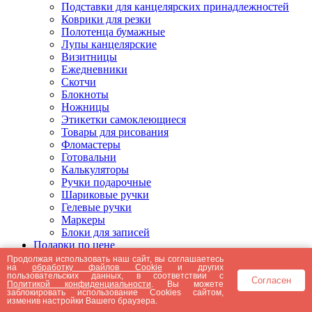
Подставки для канцелярских принадлежностей
Коврики для резки
Полотенца бумажные
Лупы канцелярские
Визитницы
Ежедневники
Скотчи
Блокноты
Ножницы
Этикетки самоклеющиеся
Товары для рисования
Фломастеры
Готовальни
Калькуляторы
Ручки подарочные
Шариковые ручки
Гелевые ручки
Маркеры
Блоки для записей
Подарки по цене
Подарки от 5000 рублей
Продолжая использовать наш сайт, вы соглашаетесь
на
обработку файлов Cookie
и других
Подарки до 5000 рублей
пользовательских данных, в соответствии с
Согласен
Подарки до 3000 рублей
Политикой конфиденциальности
. Вы можете
заблокировать использование Cookies сайтом,
Подарки до 2000 рублей
изменив настройки Вашего браузера.
Подарки до 1000 рублей