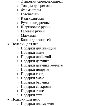
Этикетки самоклеющиеся
Товары для рисования
Фломастеры
Готовальни
Калькуляторы
Ручки подарочные
Шариковые ручки
Гелевые ручки
Маркеры
Блоки для записей
Подарки для нее
Подарки для женщин
Подарки жене
Подарки любимой
Подарки девушке
Подарки девушке коллеге
Подарки подруге
Подарки сестре
Подарки маме
Подарки бабушке
Подарки свекрови
Подарки теще
Подарки тете
Подарки для него
Подарки для мужчин