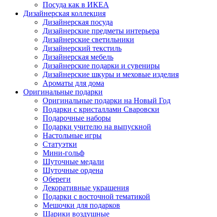
Посуда как в ИКЕА
Дизайнерская коллекция
Дизайнерская посуда
Дизайнерские предметы интерьера
Дизайнерские светильники
Дизайнерский текстиль
Дизайнерская мебель
Дизайнерские подарки и сувениры
Дизайнерские шкуры и меховые изделия
Ароматы для дома
Оригинальные подарки
Оригинальные подарки на Новый Год
Подарки с кристаллами Сваровски
Подарочные наборы
Подарки учителю на выпускной
Настольные игры
Статуэтки
Мини-гольф
Шуточные медали
Шуточные ордена
Обереги
Декоративные украшения
Подарки с восточной тематикой
Мешочки для подарков
Шарики воздушные