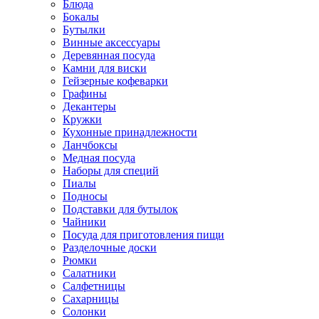
Блюда
Бокалы
Бутылки
Винные аксессуары
Деревянная посуда
Камни для виски
Гейзерные кофеварки
Графины
Декантеры
Кружки
Кухонные принадлежности
Ланчбоксы
Медная посуда
Наборы для специй
Пиалы
Подносы
Подставки для бутылок
Чайники
Посуда для приготовления пищи
Разделочные доски
Рюмки
Салатники
Салфетницы
Сахарницы
Солонки