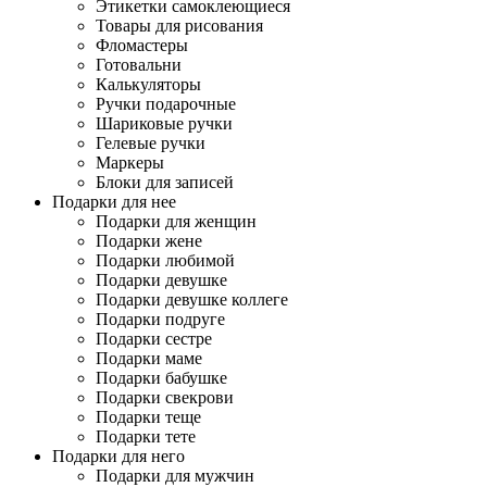
Этикетки самоклеющиеся
Товары для рисования
Фломастеры
Готовальни
Калькуляторы
Ручки подарочные
Шариковые ручки
Гелевые ручки
Маркеры
Блоки для записей
Подарки для нее
Подарки для женщин
Подарки жене
Подарки любимой
Подарки девушке
Подарки девушке коллеге
Подарки подруге
Подарки сестре
Подарки маме
Подарки бабушке
Подарки свекрови
Подарки теще
Подарки тете
Подарки для него
Подарки для мужчин