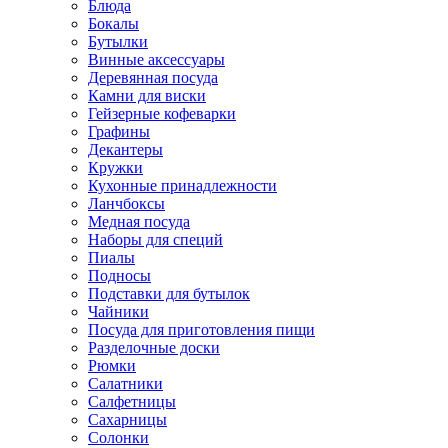
Блюда
Бокалы
Бутылки
Винные аксессуары
Деревянная посуда
Камни для виски
Гейзерные кофеварки
Графины
Декантеры
Кружки
Кухонные принадлежности
Ланчбоксы
Медная посуда
Наборы для специй
Пиалы
Подносы
Подставки для бутылок
Чайники
Посуда для приготовления пищи
Разделочные доски
Рюмки
Салатники
Салфетницы
Сахарницы
Солонки