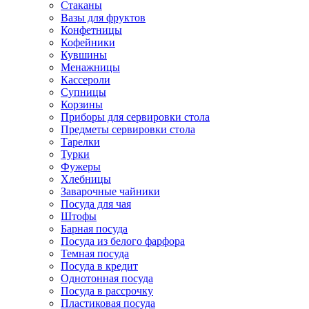
Стаканы
Вазы для фруктов
Конфетницы
Кофейники
Кувшины
Менажницы
Кассероли
Супницы
Корзины
Приборы для сервировки стола
Предметы сервировки стола
Тарелки
Турки
Фужеры
Хлебницы
Заварочные чайники
Посуда для чая
Штофы
Барная посуда
Посуда из белого фарфора
Темная посуда
Посуда в кредит
Однотонная посуда
Посуда в рассрочку
Пластиковая посуда