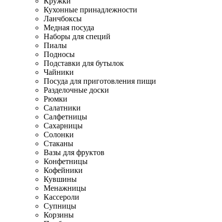
Кружки
Кухонные принадлежности
Ланчбоксы
Медная посуда
Наборы для специй
Пиалы
Подносы
Подставки для бутылок
Чайники
Посуда для приготовления пищи
Разделочные доски
Рюмки
Салатники
Салфетницы
Сахарницы
Солонки
Стаканы
Вазы для фруктов
Конфетницы
Кофейники
Кувшины
Менажницы
Кассероли
Супницы
Корзины