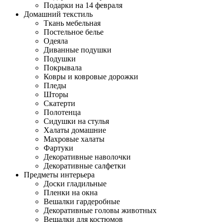
Подарки на 14 февраля
Домашний текстиль
Ткань мебельная
Постельное белье
Одеяла
Диванные подушки
Подушки
Покрывала
Ковры и ковровые дорожки
Пледы
Шторы
Скатерти
Полотенца
Сидушки на стулья
Халаты домашние
Махровые халаты
Фартуки
Декоративные наволочки
Декоративные салфетки
Предметы интерьера
Доски гладильные
Пленки на окна
Вешалки гардеробные
Декоративные головы животных
Вешалки для костюмов