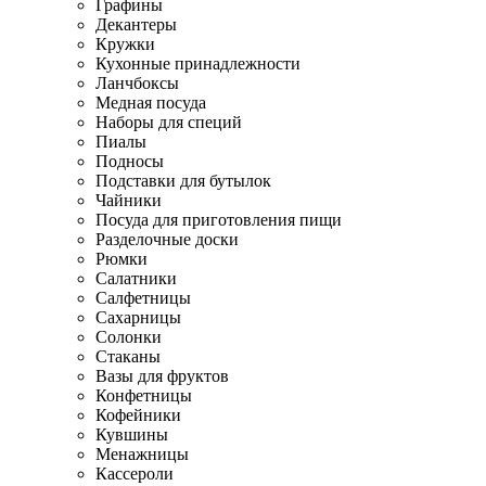
Графины
Декантеры
Кружки
Кухонные принадлежности
Ланчбоксы
Медная посуда
Наборы для специй
Пиалы
Подносы
Подставки для бутылок
Чайники
Посуда для приготовления пищи
Разделочные доски
Рюмки
Салатники
Салфетницы
Сахарницы
Солонки
Стаканы
Вазы для фруктов
Конфетницы
Кофейники
Кувшины
Менажницы
Кассероли