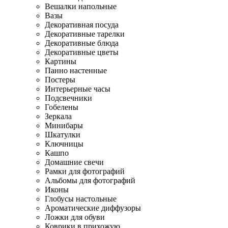
Вешалки напольные
Вазы
Декоративная посуда
Декоративные тарелки
Декоративные блюда
Декоративные цветы
Картины
Панно настенные
Постеры
Интерьерные часы
Подсвечники
Гобелены
Зеркала
Минибары
Шкатулки
Ключницы
Кашпо
Домашние свечи
Рамки для фотографий
Альбомы для фотографий
Иконы
Глобусы настольные
Ароматические диффузоры
Ложки для обуви
Коврики в прихожую