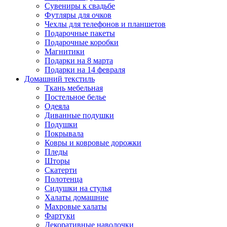
Сувениры к свадьбе
Футляры для очков
Чехлы для телефонов и планшетов
Подарочные пакеты
Подарочные коробки
Магнитики
Подарки на 8 марта
Подарки на 14 февраля
Домашний текстиль
Ткань мебельная
Постельное белье
Одеяла
Диванные подушки
Подушки
Покрывала
Ковры и ковровые дорожки
Пледы
Шторы
Скатерти
Полотенца
Сидушки на стулья
Халаты домашние
Махровые халаты
Фартуки
Декоративные наволочки