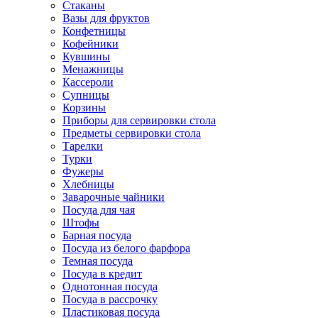
Стаканы
Вазы для фруктов
Конфетницы
Кофейники
Кувшины
Менажницы
Кассероли
Супницы
Корзины
Приборы для сервировки стола
Предметы сервировки стола
Тарелки
Турки
Фужеры
Хлебницы
Заварочные чайники
Посуда для чая
Штофы
Барная посуда
Посуда из белого фарфора
Темная посуда
Посуда в кредит
Однотонная посуда
Посуда в рассрочку
Пластиковая посуда