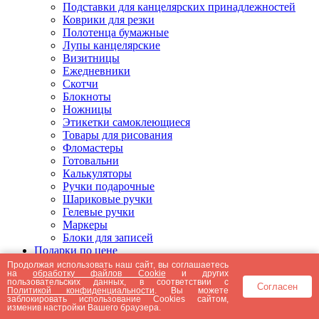
Подставки для канцелярских принадлежностей
Коврики для резки
Полотенца бумажные
Лупы канцелярские
Визитницы
Ежедневники
Скотчи
Блокноты
Ножницы
Этикетки самоклеющиеся
Товары для рисования
Фломастеры
Готовальни
Калькуляторы
Ручки подарочные
Шариковые ручки
Гелевые ручки
Маркеры
Блоки для записей
Подарки по цене
Подарки от 5000 рублей
Продолжая использовать наш сайт, вы соглашаетесь
на
обработку файлов Cookie
и других
Подарки до 5000 рублей
пользовательских данных, в соответствии с
Согласен
Подарки до 3000 рублей
Политикой конфиденциальности
. Вы можете
заблокировать использование Cookies сайтом,
Подарки до 2000 рублей
изменив настройки Вашего браузера.
Подарки до 1000 рублей