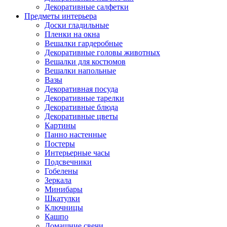
Декоративные салфетки
Предметы интерьера
Доски гладильные
Пленки на окна
Вешалки гардеробные
Декоративные головы животных
Вешалки для костюмов
Вешалки напольные
Вазы
Декоративная посуда
Декоративные тарелки
Декоративные блюда
Декоративные цветы
Картины
Панно настенные
Постеры
Интерьерные часы
Подсвечники
Гобелены
Зеркала
Минибары
Шкатулки
Ключницы
Кашпо
Домашние свечи