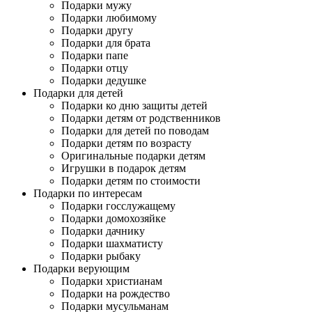
Подарки мужу
Подарки любимому
Подарки другу
Подарки для брата
Подарки папе
Подарки отцу
Подарки дедушке
Подарки для детей
Подарки ко дню защиты детей
Подарки детям от родственников
Подарки для детей по поводам
Подарки детям по возрасту
Оригинальные подарки детям
Игрушки в подарок детям
Подарки детям по стоимости
Подарки по интересам
Подарки госслужащему
Подарки домохозяйке
Подарки дачнику
Подарки шахматисту
Подарки рыбаку
Подарки верующим
Подарки христианам
Подарки на рождество
Подарки мусульманам