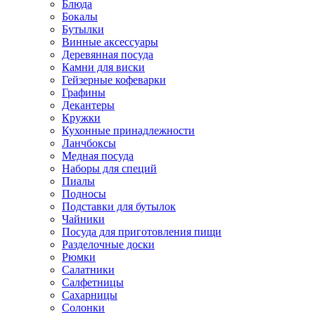
Блюда
Бокалы
Бутылки
Винные аксессуары
Деревянная посуда
Камни для виски
Гейзерные кофеварки
Графины
Декантеры
Кружки
Кухонные принадлежности
Ланчбоксы
Медная посуда
Наборы для специй
Пиалы
Подносы
Подставки для бутылок
Чайники
Посуда для приготовления пищи
Разделочные доски
Рюмки
Салатники
Салфетницы
Сахарницы
Солонки