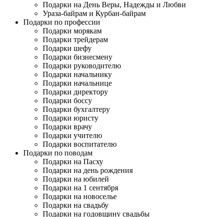
Подарки на День Веры, Надежды и Любви
Ураза-байрам и Курбан-байрам
Подарки по профессии
Подарки морякам
Подарки трейдерам
Подарки шефу
Подарки бизнесмену
Подарки руководителю
Подарки начальнику
Подарки начальнице
Подарки директору
Подарки боссу
Подарки бухгалтеру
Подарки юристу
Подарки врачу
Подарки учителю
Подарки воспитателю
Подарки по поводам
Подарки на Пасху
Подарки на день рождения
Подарки на юбилей
Подарки на 1 сентября
Подарки на новоселье
Подарки на свадьбу
Подарки на годовщину свадьбы