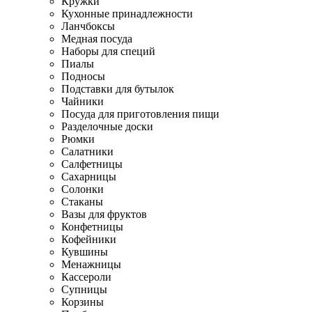
Кружки
Кухонные принадлежности
Ланчбоксы
Медная посуда
Наборы для специй
Пиалы
Подносы
Подставки для бутылок
Чайники
Посуда для приготовления пищи
Разделочные доски
Рюмки
Салатники
Салфетницы
Сахарницы
Солонки
Стаканы
Вазы для фруктов
Конфетницы
Кофейники
Кувшины
Менажницы
Кассероли
Супницы
Корзины