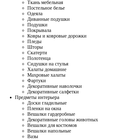
Ткань мебельная
Постельное белье
Одеяла
Диванные подушки
Подушки
Покрывала
Ковры и ковровые дорожки
Пледы
Шторы
Скатерти
Полотенца
Сидушки на стулья
Халаты домашние
Махровые халаты
Фартуки
Декоративные наволочки
Декоративные салфетки
Предметы интерьера
Доски гладильные
Пленки на окна
Вешалки гардеробные
Декоративные головы животных
Вешалки для костюмов
Вешалки напольные
Вазы