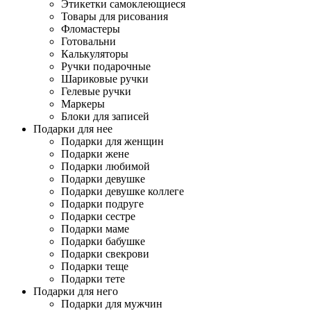
Этикетки самоклеющиеся
Товары для рисования
Фломастеры
Готовальни
Калькуляторы
Ручки подарочные
Шариковые ручки
Гелевые ручки
Маркеры
Блоки для записей
Подарки для нее
Подарки для женщин
Подарки жене
Подарки любимой
Подарки девушке
Подарки девушке коллеге
Подарки подруге
Подарки сестре
Подарки маме
Подарки бабушке
Подарки свекрови
Подарки теще
Подарки тете
Подарки для него
Подарки для мужчин