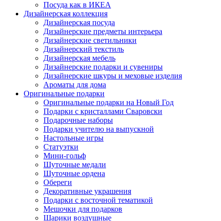
Посуда как в ИКЕА
Дизайнерская коллекция
Дизайнерская посуда
Дизайнерские предметы интерьера
Дизайнерские светильники
Дизайнерский текстиль
Дизайнерская мебель
Дизайнерские подарки и сувениры
Дизайнерские шкуры и меховые изделия
Ароматы для дома
Оригинальные подарки
Оригинальные подарки на Новый Год
Подарки с кристаллами Сваровски
Подарочные наборы
Подарки учителю на выпускной
Настольные игры
Статуэтки
Мини-гольф
Шуточные медали
Шуточные ордена
Обереги
Декоративные украшения
Подарки с восточной тематикой
Мешочки для подарков
Шарики воздушные