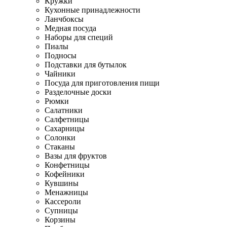
Кружки
Кухонные принадлежности
Ланчбоксы
Медная посуда
Наборы для специй
Пиалы
Подносы
Подставки для бутылок
Чайники
Посуда для приготовления пищи
Разделочные доски
Рюмки
Салатники
Салфетницы
Сахарницы
Солонки
Стаканы
Вазы для фруктов
Конфетницы
Кофейники
Кувшины
Менажницы
Кассероли
Супницы
Корзины