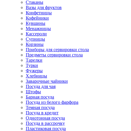
Стаканы
Вазы для фруктов
Конфетницы
Кофейники
Кувшины
Менажницы
Кассероли
Супницы
Корзины
Приборы для сервировки стола
Предметы сервировки стола
Тарелки
Турки
Фужеры
Хлебницы
Заварочные чайники
Посуда для чая
Штофы
Барная посуда
Посуда из белого фарфора
Темная посуда
Посуда в кредит
Однотонная посуда
Посуда в рассрочку
Пластиковая посуда