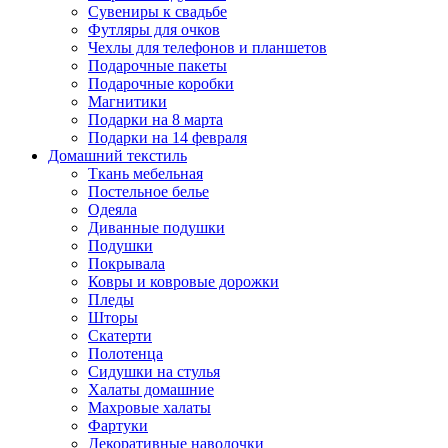
Сувениры к свадьбе
Футляры для очков
Чехлы для телефонов и планшетов
Подарочные пакеты
Подарочные коробки
Магнитики
Подарки на 8 марта
Подарки на 14 февраля
Домашний текстиль
Ткань мебельная
Постельное белье
Одеяла
Диванные подушки
Подушки
Покрывала
Ковры и ковровые дорожки
Пледы
Шторы
Скатерти
Полотенца
Сидушки на стулья
Халаты домашние
Махровые халаты
Фартуки
Декоративные наволочки