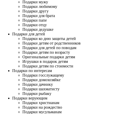
Подарки мужу
Подарки любимому
Подарки другу
Подарки для брата
Подарки папе
Подарки отцу
Подарки дедушке
Подарки для детей
Подарки ко дню защиты детей
Подарки детям от родственников
Подарки для детей по поводам
Подарки детям по возрасту
Оригинальные подарки детям
Игрушки в подарок детям
Подарки детям по стоимости
Подарки по интересам
Подарки госслужащему
Подарки домохозяйке
Подарки дачнику
Подарки шахматисту
Подарки рыбаку
Подарки верующим
Подарки христианам
Подарки на рождество
Подарки мусульманам