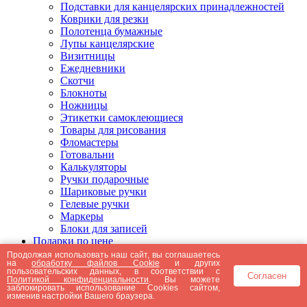
Подставки для канцелярских принадлежностей
Коврики для резки
Полотенца бумажные
Лупы канцелярские
Визитницы
Ежедневники
Скотчи
Блокноты
Ножницы
Этикетки самоклеющиеся
Товары для рисования
Фломастеры
Готовальни
Калькуляторы
Ручки подарочные
Шариковые ручки
Гелевые ручки
Маркеры
Блоки для записей
Подарки по цене
Подарки от 5000 рублей
Продолжая использовать наш сайт, вы соглашаетесь
на
обработку файлов Cookie
и других
Подарки до 5000 рублей
пользовательских данных, в соответствии с
Согласен
Подарки до 3000 рублей
Политикой конфиденциальности
. Вы можете
заблокировать использование Cookies сайтом,
Подарки до 2000 рублей
изменив настройки Вашего браузера.
Подарки до 1000 рублей