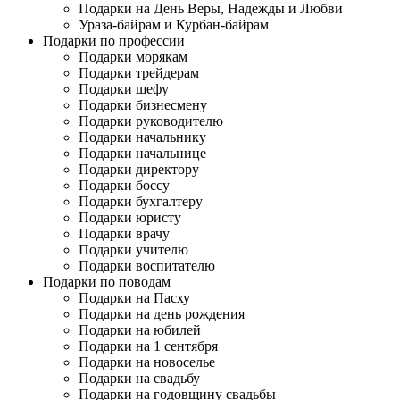
Подарки на День Веры, Надежды и Любви
Ураза-байрам и Курбан-байрам
Подарки по профессии
Подарки морякам
Подарки трейдерам
Подарки шефу
Подарки бизнесмену
Подарки руководителю
Подарки начальнику
Подарки начальнице
Подарки директору
Подарки боссу
Подарки бухгалтеру
Подарки юристу
Подарки врачу
Подарки учителю
Подарки воспитателю
Подарки по поводам
Подарки на Пасху
Подарки на день рождения
Подарки на юбилей
Подарки на 1 сентября
Подарки на новоселье
Подарки на свадьбу
Подарки на годовщину свадьбы