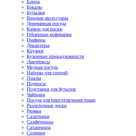
Блюда
Бокалы
Бутылки
Винные аксессуары
Деревянная посуда
Камни для виски
Гейзерные кофеварки
Графины
Декантеры
Кружки
Кухонные принадлежности
Ланчбоксы
Медная посуда
Наборы для специй
Пиалы
Подносы
Подставки для бутылок
Чайники
Посуда для приготовления пищи
Разделочные доски
Рюмки
Салатники
Салфетницы
Сахарницы
Солонки