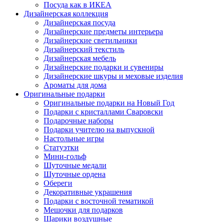
Посуда как в ИКЕА
Дизайнерская коллекция
Дизайнерская посуда
Дизайнерские предметы интерьера
Дизайнерские светильники
Дизайнерский текстиль
Дизайнерская мебель
Дизайнерские подарки и сувениры
Дизайнерские шкуры и меховые изделия
Ароматы для дома
Оригинальные подарки
Оригинальные подарки на Новый Год
Подарки с кристаллами Сваровски
Подарочные наборы
Подарки учителю на выпускной
Настольные игры
Статуэтки
Мини-гольф
Шуточные медали
Шуточные ордена
Обереги
Декоративные украшения
Подарки с восточной тематикой
Мешочки для подарков
Шарики воздушные