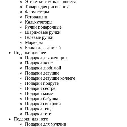
Этикетки самоклеющиеся
Товары для рисования
Фломастеры
Готовальни
Калькуляторы
Ручки подарочные
Шариковые ручки
Гелевые ручки
Маркеры
Блоки для записей
Подарки для нее
Подарки для женщин
Подарки жене
Подарки любимой
Подарки девушке
Подарки девушке коллеге
Подарки подруге
Подарки сестре
Подарки маме
Подарки бабушке
Подарки свекрови
Подарки теще
Подарки тете
Подарки для него
Подарки для мужчин