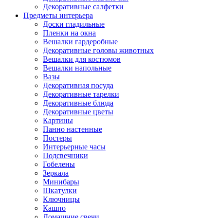
Декоративные салфетки
Предметы интерьера
Доски гладильные
Пленки на окна
Вешалки гардеробные
Декоративные головы животных
Вешалки для костюмов
Вешалки напольные
Вазы
Декоративная посуда
Декоративные тарелки
Декоративные блюда
Декоративные цветы
Картины
Панно настенные
Постеры
Интерьерные часы
Подсвечники
Гобелены
Зеркала
Минибары
Шкатулки
Ключницы
Кашпо
Домашние свечи