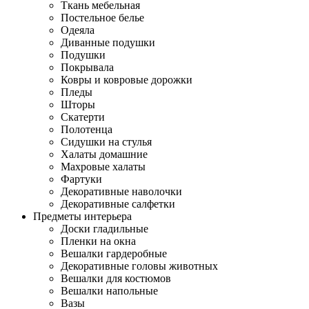
Ткань мебельная
Постельное белье
Одеяла
Диванные подушки
Подушки
Покрывала
Ковры и ковровые дорожки
Пледы
Шторы
Скатерти
Полотенца
Сидушки на стулья
Халаты домашние
Махровые халаты
Фартуки
Декоративные наволочки
Декоративные салфетки
Предметы интерьера
Доски гладильные
Пленки на окна
Вешалки гардеробные
Декоративные головы животных
Вешалки для костюмов
Вешалки напольные
Вазы