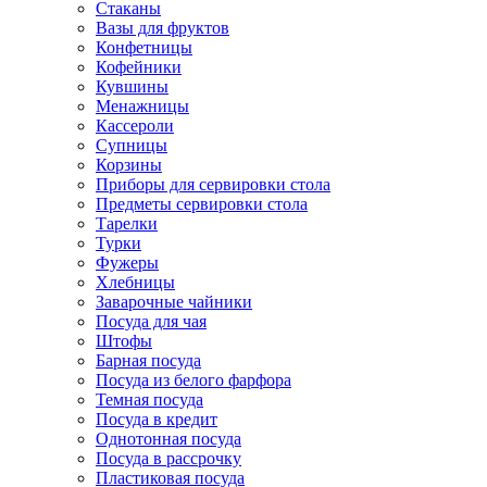
Стаканы
Вазы для фруктов
Конфетницы
Кофейники
Кувшины
Менажницы
Кассероли
Супницы
Корзины
Приборы для сервировки стола
Предметы сервировки стола
Тарелки
Турки
Фужеры
Хлебницы
Заварочные чайники
Посуда для чая
Штофы
Барная посуда
Посуда из белого фарфора
Темная посуда
Посуда в кредит
Однотонная посуда
Посуда в рассрочку
Пластиковая посуда