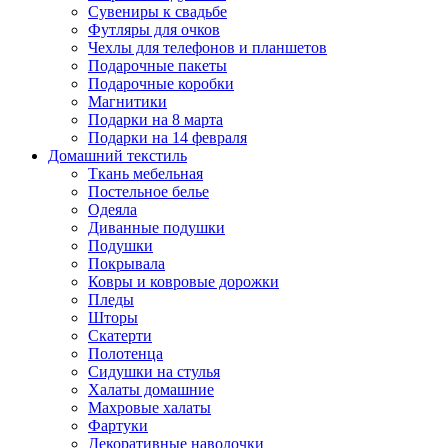
Сувениры к свадьбе
Футляры для очков
Чехлы для телефонов и планшетов
Подарочные пакеты
Подарочные коробки
Магнитики
Подарки на 8 марта
Подарки на 14 февраля
Домашний текстиль
Ткань мебельная
Постельное белье
Одеяла
Диванные подушки
Подушки
Покрывала
Ковры и ковровые дорожки
Пледы
Шторы
Скатерти
Полотенца
Сидушки на стулья
Халаты домашние
Махровые халаты
Фартуки
Декоративные наволочки