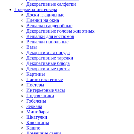
Декоративные салфетки
Предметы интерьера
Доски гладильные
Пленки на окна
Вешалки гардеробные
Декоративные головы животных
Вешалки для костюмов
Вешалки напольные
Вазы
Декоративная посуда
Декоративные тарелки
Декоративные блюда
Декоративные цветы
Картины
Панно настенные
Постеры
Интерьерные часы
Подсвечники
Гобелены
Зеркала
Минибары
Шкатулки
Ключницы
Кашпо
Домашние свечи