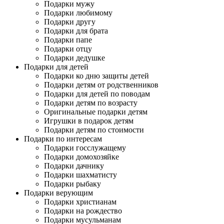
Подарки мужу
Подарки любимому
Подарки другу
Подарки для брата
Подарки папе
Подарки отцу
Подарки дедушке
Подарки для детей
Подарки ко дню защиты детей
Подарки детям от родственников
Подарки для детей по поводам
Подарки детям по возрасту
Оригинальные подарки детям
Игрушки в подарок детям
Подарки детям по стоимости
Подарки по интересам
Подарки госслужащему
Подарки домохозяйке
Подарки дачнику
Подарки шахматисту
Подарки рыбаку
Подарки верующим
Подарки христианам
Подарки на рождество
Подарки мусульманам