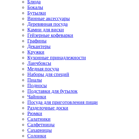
Блюда
Бокалы
Бутылки
Винные аксессуары
Деревянная посуда
Камни для виски
Гейзерные кофеварки
Графины
Декантеры
Кружки
Кухонные принадлежности
Ланчбоксы
Медная посуда
Наборы для специй
Пиалы
Подносы
Подставки для бутылок
Чайники
Посуда для приготовления пищи
Разделочные доски
Рюмки
Салатники
Салфетницы
Сахарницы
Солонки