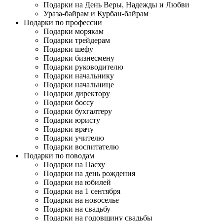
Подарки на День Веры, Надежды и Любви
Ураза-байрам и Курбан-байрам
Подарки по профессии
Подарки морякам
Подарки трейдерам
Подарки шефу
Подарки бизнесмену
Подарки руководителю
Подарки начальнику
Подарки начальнице
Подарки директору
Подарки боссу
Подарки бухгалтеру
Подарки юристу
Подарки врачу
Подарки учителю
Подарки воспитателю
Подарки по поводам
Подарки на Пасху
Подарки на день рождения
Подарки на юбилей
Подарки на 1 сентября
Подарки на новоселье
Подарки на свадьбу
Подарки на годовщину свадьбы