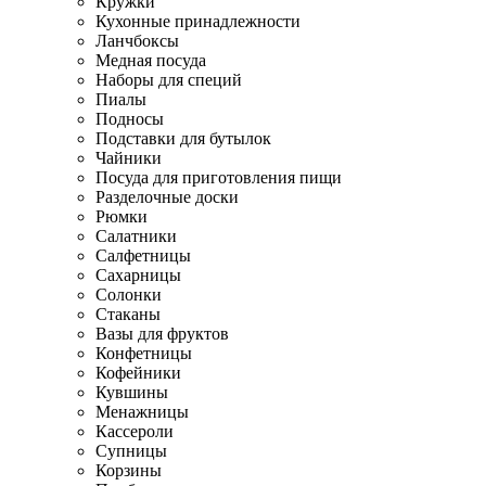
Кружки
Кухонные принадлежности
Ланчбоксы
Медная посуда
Наборы для специй
Пиалы
Подносы
Подставки для бутылок
Чайники
Посуда для приготовления пищи
Разделочные доски
Рюмки
Салатники
Салфетницы
Сахарницы
Солонки
Стаканы
Вазы для фруктов
Конфетницы
Кофейники
Кувшины
Менажницы
Кассероли
Супницы
Корзины