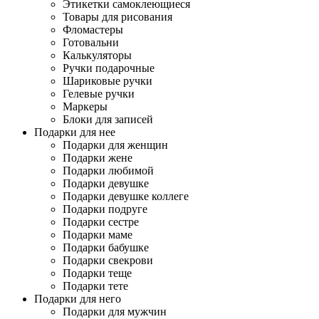
Этикетки самоклеющиеся
Товары для рисования
Фломастеры
Готовальни
Калькуляторы
Ручки подарочные
Шариковые ручки
Гелевые ручки
Маркеры
Блоки для записей
Подарки для нее
Подарки для женщин
Подарки жене
Подарки любимой
Подарки девушке
Подарки девушке коллеге
Подарки подруге
Подарки сестре
Подарки маме
Подарки бабушке
Подарки свекрови
Подарки теще
Подарки тете
Подарки для него
Подарки для мужчин