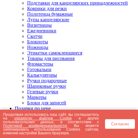
Подставки для канцелярских принадлежностей
Коврики для резки
Полотенца бумажные
Лупы канцелярские
Визитницы
Ежедневники
Скотчи
Блокноты
Ножницы
Этикетки самоклеющиеся
Товары для рисования
Фломастеры
Готовальни
Калькуляторы
Ручки подарочные
Шариковые ручки
Гелевые ручки
Маркеры
Блоки для записей
Подарки по цене
Подарки от 5000 рублей
Продолжая использовать наш сайт, вы соглашаетесь
на
обработку файлов Cookie
и других
Подарки до 5000 рублей
пользовательских данных, в соответствии с
Согласен
Подарки до 3000 рублей
Политикой конфиденциальности
. Вы можете
заблокировать использование Cookies сайтом,
Подарки до 2000 рублей
изменив настройки Вашего браузера.
Подарки до 1000 рублей