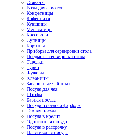
Стаканы
Вазы для фруктов
Конфетницы
Кофейники
Кувшины
Менажницы
Кассероли
Супницы
Корзины
Приборы для сервировки стола
Предметы сервировки стола
Тарелки
Турки
Фужеры
Хлебницы
Заварочные чайники
Посуда для чая
Штофы
Барная посуда
Посуда из белого фарфора
Темная посуда
Посуда в кредит
Однотонная посуда
Посуда в рассрочку
Пластиковая посуда