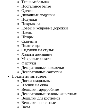
Ткань мебельная
Постельное белье
Одеяла
Диванные подушки
Подушки
Покрывала
Ковры и ковровые дорожки
Пледы
Шторы
Скатерти
Полотенца
Сидушки на стулья
Халаты домашние
Махровые халаты
Фартуки
Декоративные наволочки
Декоративные салфетки
Предметы интерьера
Доски гладильные
Пленки на окна
Вешалки гардеробные
Декоративные головы животных
Вешалки для костюмов
Вешалки напольные
Вазы