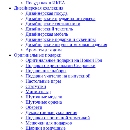
Посуда как в ИКЕА
Дизайнерская коллекция
Дизайнерская посуда
Дизайнерские предметы интерьера
Дизайнерские светильники
Дизайнерский текстиль
Дизайнерская мебель
Дизайнерские подарки и сувениры
Дизайнерские шкуры и меховые изделия
Ароматы для дома
Оригинальные подарки
Оригинальные подарки на Новый Год
Подарки с кристаллами Сваровски
Подарочные наборы
Подарки учителю на выпускной
Настольные игры
Статуэтки
Мини-гольф
Шуточные медали
Шуточные ордена
Обереги
Декоративные украшения
Подарки с восточной тематикой
Мешочки для подарков
Шарики воздушные