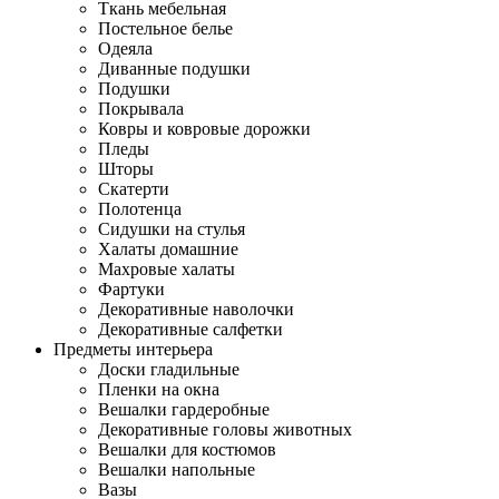
Ткань мебельная
Постельное белье
Одеяла
Диванные подушки
Подушки
Покрывала
Ковры и ковровые дорожки
Пледы
Шторы
Скатерти
Полотенца
Сидушки на стулья
Халаты домашние
Махровые халаты
Фартуки
Декоративные наволочки
Декоративные салфетки
Предметы интерьера
Доски гладильные
Пленки на окна
Вешалки гардеробные
Декоративные головы животных
Вешалки для костюмов
Вешалки напольные
Вазы