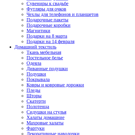
Сувениры к свадьбе
Футляры для очков
Чехлы для телефонов и планшетов
Подарочные пакеты
Подарочные коробки
Магнитики
Подарки на 8 марта
Подарки на 14 февраля
Домашний текстиль
Ткань мебельная
Постельное белье
Одеяла
Диванные подушки
Подушки
Покрывала
Ковры и ковровые дорожки
Пледы
Шторы
Скатерти
Полотенца
Сидушки на стулья
Халаты домашние
Махровые халаты
Фартуки
Декоративные наволочки