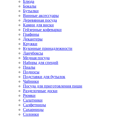
Блюда
Бокалы
Бутылки
Винные аксессуары
Деревянная посуда
Камни для виски
Гейзерные кофеварки
Графины
Декантеры
Кружки
Кухонные принадлежности
Ланчбоксы
Медная посуда
Наборы для специй
Пиалы
Подносы
Подставки для бутылок
Чайники
Посуда для приготовления пищи
Разделочные доски
Рюмки
Салатники
Салфетницы
Сахарницы
Солонки