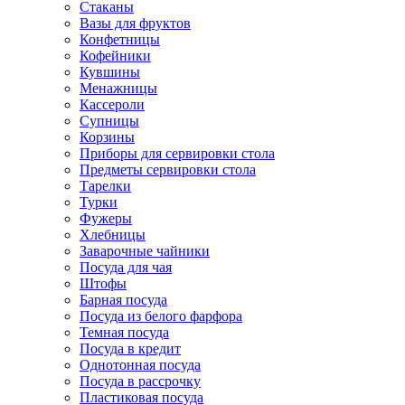
Стаканы
Вазы для фруктов
Конфетницы
Кофейники
Кувшины
Менажницы
Кассероли
Супницы
Корзины
Приборы для сервировки стола
Предметы сервировки стола
Тарелки
Турки
Фужеры
Хлебницы
Заварочные чайники
Посуда для чая
Штофы
Барная посуда
Посуда из белого фарфора
Темная посуда
Посуда в кредит
Однотонная посуда
Посуда в рассрочку
Пластиковая посуда