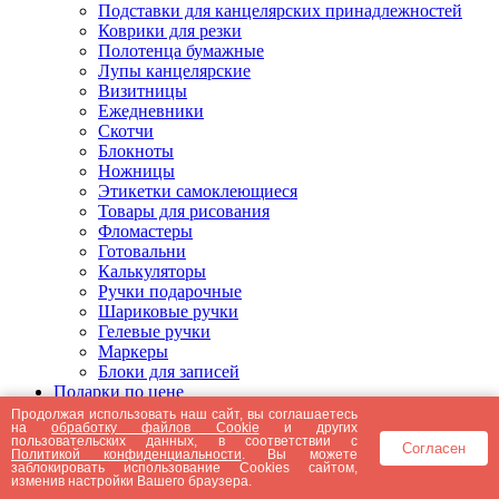
Подставки для канцелярских принадлежностей
Коврики для резки
Полотенца бумажные
Лупы канцелярские
Визитницы
Ежедневники
Скотчи
Блокноты
Ножницы
Этикетки самоклеющиеся
Товары для рисования
Фломастеры
Готовальни
Калькуляторы
Ручки подарочные
Шариковые ручки
Гелевые ручки
Маркеры
Блоки для записей
Подарки по цене
Подарки от 5000 рублей
Продолжая использовать наш сайт, вы соглашаетесь
на
обработку файлов Cookie
и других
Подарки до 5000 рублей
пользовательских данных, в соответствии с
Согласен
Подарки до 3000 рублей
Политикой конфиденциальности
. Вы можете
заблокировать использование Cookies сайтом,
Подарки до 2000 рублей
изменив настройки Вашего браузера.
Подарки до 1000 рублей