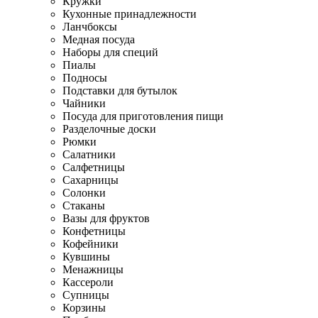
Кружки
Кухонные принадлежности
Ланчбоксы
Медная посуда
Наборы для специй
Пиалы
Подносы
Подставки для бутылок
Чайники
Посуда для приготовления пищи
Разделочные доски
Рюмки
Салатники
Салфетницы
Сахарницы
Солонки
Стаканы
Вазы для фруктов
Конфетницы
Кофейники
Кувшины
Менажницы
Кассероли
Супницы
Корзины