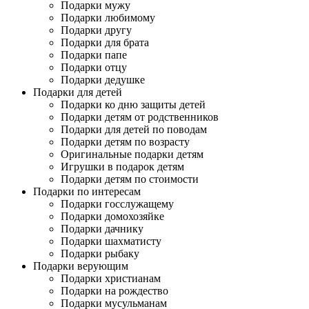
Подарки мужу
Подарки любимому
Подарки другу
Подарки для брата
Подарки папе
Подарки отцу
Подарки дедушке
Подарки для детей
Подарки ко дню защиты детей
Подарки детям от родственников
Подарки для детей по поводам
Подарки детям по возрасту
Оригинальные подарки детям
Игрушки в подарок детям
Подарки детям по стоимости
Подарки по интересам
Подарки госслужащему
Подарки домохозяйке
Подарки дачнику
Подарки шахматисту
Подарки рыбаку
Подарки верующим
Подарки христианам
Подарки на рождество
Подарки мусульманам