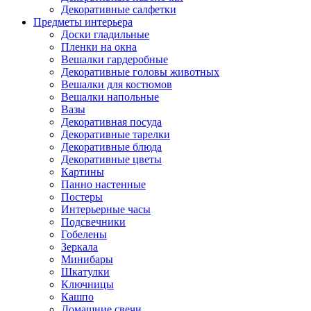
Декоративные салфетки
Предметы интерьера
Доски гладильные
Пленки на окна
Вешалки гардеробные
Декоративные головы животных
Вешалки для костюмов
Вешалки напольные
Вазы
Декоративная посуда
Декоративные тарелки
Декоративные блюда
Декоративные цветы
Картины
Панно настенные
Постеры
Интерьерные часы
Подсвечники
Гобелены
Зеркала
Минибары
Шкатулки
Ключницы
Кашпо
Домашние свечи