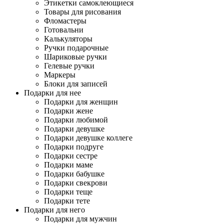
Этикетки самоклеющиеся
Товары для рисования
Фломастеры
Готовальни
Калькуляторы
Ручки подарочные
Шариковые ручки
Гелевые ручки
Маркеры
Блоки для записей
Подарки для нее
Подарки для женщин
Подарки жене
Подарки любимой
Подарки девушке
Подарки девушке коллеге
Подарки подруге
Подарки сестре
Подарки маме
Подарки бабушке
Подарки свекрови
Подарки теще
Подарки тете
Подарки для него
Подарки для мужчин