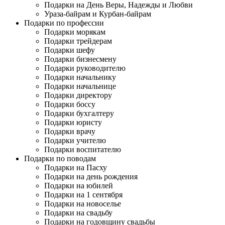
Подарки на День Веры, Надежды и Любви
Ураза-байрам и Курбан-байрам
Подарки по профессии
Подарки морякам
Подарки трейдерам
Подарки шефу
Подарки бизнесмену
Подарки руководителю
Подарки начальнику
Подарки начальнице
Подарки директору
Подарки боссу
Подарки бухгалтеру
Подарки юристу
Подарки врачу
Подарки учителю
Подарки воспитателю
Подарки по поводам
Подарки на Пасху
Подарки на день рождения
Подарки на юбилей
Подарки на 1 сентября
Подарки на новоселье
Подарки на свадьбу
Подарки на годовщину свадьбы