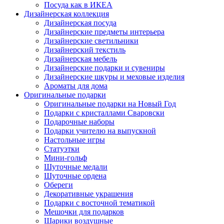
Посуда как в ИКЕА
Дизайнерская коллекция
Дизайнерская посуда
Дизайнерские предметы интерьера
Дизайнерские светильники
Дизайнерский текстиль
Дизайнерская мебель
Дизайнерские подарки и сувениры
Дизайнерские шкуры и меховые изделия
Ароматы для дома
Оригинальные подарки
Оригинальные подарки на Новый Год
Подарки с кристаллами Сваровски
Подарочные наборы
Подарки учителю на выпускной
Настольные игры
Статуэтки
Мини-гольф
Шуточные медали
Шуточные ордена
Обереги
Декоративные украшения
Подарки с восточной тематикой
Мешочки для подарков
Шарики воздушные