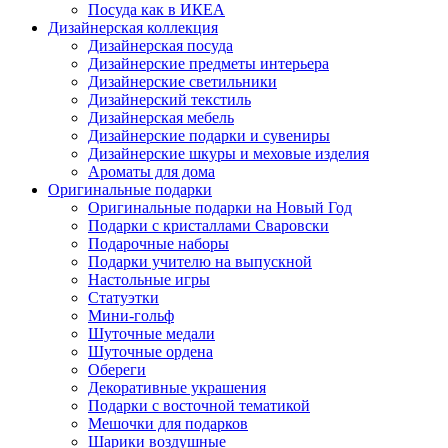
Посуда как в ИКЕА
Дизайнерская коллекция
Дизайнерская посуда
Дизайнерские предметы интерьера
Дизайнерские светильники
Дизайнерский текстиль
Дизайнерская мебель
Дизайнерские подарки и сувениры
Дизайнерские шкуры и меховые изделия
Ароматы для дома
Оригинальные подарки
Оригинальные подарки на Новый Год
Подарки с кристаллами Сваровски
Подарочные наборы
Подарки учителю на выпускной
Настольные игры
Статуэтки
Мини-гольф
Шуточные медали
Шуточные ордена
Обереги
Декоративные украшения
Подарки с восточной тематикой
Мешочки для подарков
Шарики воздушные