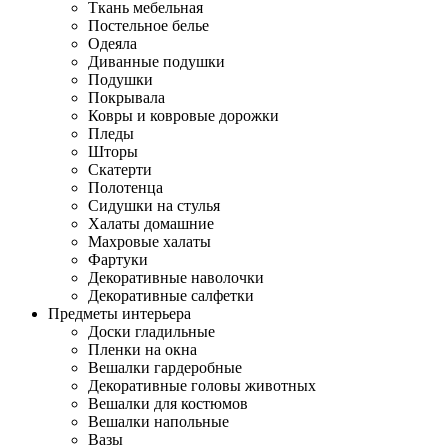
Ткань мебельная
Постельное белье
Одеяла
Диванные подушки
Подушки
Покрывала
Ковры и ковровые дорожки
Пледы
Шторы
Скатерти
Полотенца
Сидушки на стулья
Халаты домашние
Махровые халаты
Фартуки
Декоративные наволочки
Декоративные салфетки
Предметы интерьера
Доски гладильные
Пленки на окна
Вешалки гардеробные
Декоративные головы животных
Вешалки для костюмов
Вешалки напольные
Вазы