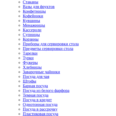
Стаканы
Вазы для фруктов
Конфетницы
Кофейники
Кувшины
Менажницы
Кассероли
Супницы
Корзины
Приборы для сервировки стола
Предметы сервировки стола
Тарелки
Турки
Фужеры
Хлебницы
Заварочные чайники
Посуда для чая
Штофы
Барная посуда
Посуда из белого фарфора
Темная посуда
Посуда в кредит
Однотонная посуда
Посуда в рассрочку
Пластиковая посуда