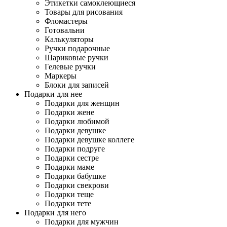
Этикетки самоклеющиеся
Товары для рисования
Фломастеры
Готовальни
Калькуляторы
Ручки подарочные
Шариковые ручки
Гелевые ручки
Маркеры
Блоки для записей
Подарки для нее
Подарки для женщин
Подарки жене
Подарки любимой
Подарки девушке
Подарки девушке коллеге
Подарки подруге
Подарки сестре
Подарки маме
Подарки бабушке
Подарки свекрови
Подарки теще
Подарки тете
Подарки для него
Подарки для мужчин