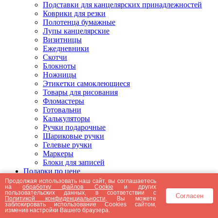
Подставки для канцелярских принадлежностей
Коврики для резки
Полотенца бумажные
Лупы канцелярские
Визитницы
Ежедневники
Скотчи
Блокноты
Ножницы
Этикетки самоклеющиеся
Товары для рисования
Фломастеры
Готовальни
Калькуляторы
Ручки подарочные
Шариковые ручки
Гелевые ручки
Маркеры
Блоки для записей
Подарки по цене
Подарки от 5000 рублей
Продолжая использовать наш сайт, вы соглашаетесь
на
обработку файлов Cookie
и других
Подарки до 5000 рублей
пользовательских данных, в соответствии с
Согласен
Подарки до 3000 рублей
Политикой конфиденциальности
. Вы можете
заблокировать использование Cookies сайтом,
Подарки до 2000 рублей
изменив настройки Вашего браузера.
Подарки до 1000 рублей