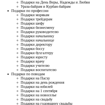
Подарки на День Веры, Надежды и Любви
Ураза-байрам и Курбан-байрам
Подарки по профессии
Подарки морякам
Подарки трейдерам
Подарки шефу
Подарки бизнесмену
Подарки руководителю
Подарки начальнику
Подарки начальнице
Подарки директору
Подарки боссу
Подарки бухгалтеру
Подарки юристу
Подарки врачу
Подарки учителю
Подарки воспитателю
Подарки по поводам
Подарки на Пасху
Подарки на день рождения
Подарки на юбилей
Подарки на 1 сентября
Подарки на новоселье
Подарки на свадьбу
Подарки на годовщину свадьбы