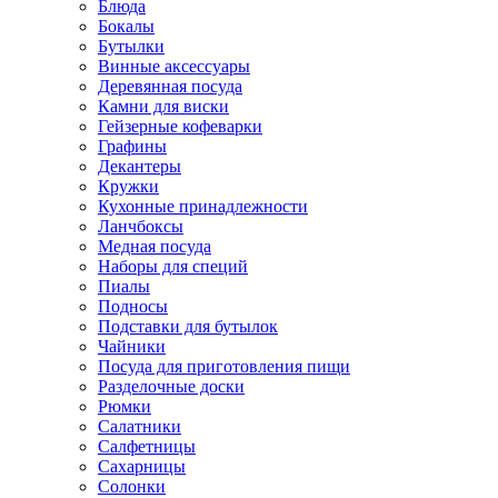
Блюда
Бокалы
Бутылки
Винные аксессуары
Деревянная посуда
Камни для виски
Гейзерные кофеварки
Графины
Декантеры
Кружки
Кухонные принадлежности
Ланчбоксы
Медная посуда
Наборы для специй
Пиалы
Подносы
Подставки для бутылок
Чайники
Посуда для приготовления пищи
Разделочные доски
Рюмки
Салатники
Салфетницы
Сахарницы
Солонки