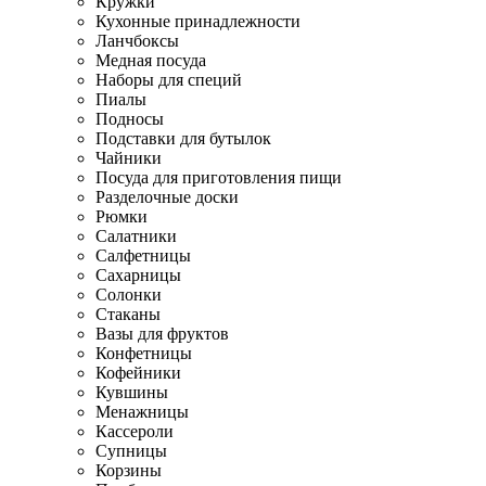
Кружки
Кухонные принадлежности
Ланчбоксы
Медная посуда
Наборы для специй
Пиалы
Подносы
Подставки для бутылок
Чайники
Посуда для приготовления пищи
Разделочные доски
Рюмки
Салатники
Салфетницы
Сахарницы
Солонки
Стаканы
Вазы для фруктов
Конфетницы
Кофейники
Кувшины
Менажницы
Кассероли
Супницы
Корзины