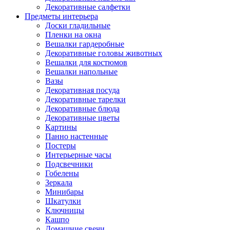
Декоративные салфетки
Предметы интерьера
Доски гладильные
Пленки на окна
Вешалки гардеробные
Декоративные головы животных
Вешалки для костюмов
Вешалки напольные
Вазы
Декоративная посуда
Декоративные тарелки
Декоративные блюда
Декоративные цветы
Картины
Панно настенные
Постеры
Интерьерные часы
Подсвечники
Гобелены
Зеркала
Минибары
Шкатулки
Ключницы
Кашпо
Домашние свечи