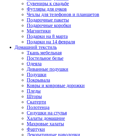
Сувениры к свадьбе
Футляры для очков
Чехлы для телефонов и планшетов
Подарочные пакеты
Подарочные коробки
Магнитики
Подарки на 8 марта
Подарки на 14 февраля
Домашний текстиль
Ткань мебельная
Постельное белье
Одеяла
Диванные подушки
Подушки
Покрывала
Ковры и ковровые дорожки
Пледы
Шторы
Скатерти
Полотенца
Сидушки на стулья
Халаты домашние
Махровые халаты
Фартуки
Декоративные наволочки