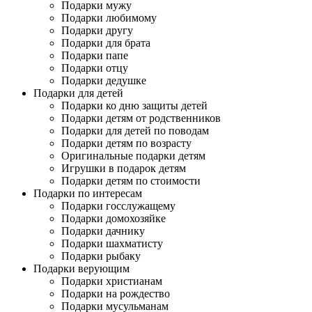
Подарки мужу
Подарки любимому
Подарки другу
Подарки для брата
Подарки папе
Подарки отцу
Подарки дедушке
Подарки для детей
Подарки ко дню защиты детей
Подарки детям от родственников
Подарки для детей по поводам
Подарки детям по возрасту
Оригинальные подарки детям
Игрушки в подарок детям
Подарки детям по стоимости
Подарки по интересам
Подарки госслужащему
Подарки домохозяйке
Подарки дачнику
Подарки шахматисту
Подарки рыбаку
Подарки верующим
Подарки христианам
Подарки на рождество
Подарки мусульманам