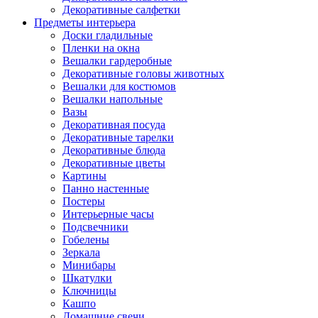
Декоративные салфетки
Предметы интерьера
Доски гладильные
Пленки на окна
Вешалки гардеробные
Декоративные головы животных
Вешалки для костюмов
Вешалки напольные
Вазы
Декоративная посуда
Декоративные тарелки
Декоративные блюда
Декоративные цветы
Картины
Панно настенные
Постеры
Интерьерные часы
Подсвечники
Гобелены
Зеркала
Минибары
Шкатулки
Ключницы
Кашпо
Домашние свечи