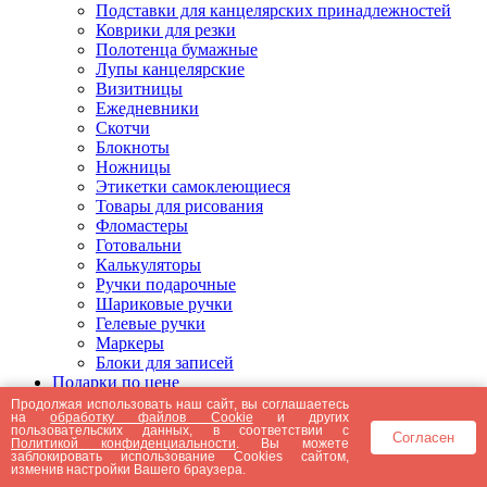
Подставки для канцелярских принадлежностей
Коврики для резки
Полотенца бумажные
Лупы канцелярские
Визитницы
Ежедневники
Скотчи
Блокноты
Ножницы
Этикетки самоклеющиеся
Товары для рисования
Фломастеры
Готовальни
Калькуляторы
Ручки подарочные
Шариковые ручки
Гелевые ручки
Маркеры
Блоки для записей
Подарки по цене
Подарки от 5000 рублей
Продолжая использовать наш сайт, вы соглашаетесь
на
обработку файлов Cookie
и других
Подарки до 5000 рублей
пользовательских данных, в соответствии с
Согласен
Подарки до 3000 рублей
Политикой конфиденциальности
. Вы можете
заблокировать использование Cookies сайтом,
Подарки до 2000 рублей
изменив настройки Вашего браузера.
Подарки до 1000 рублей