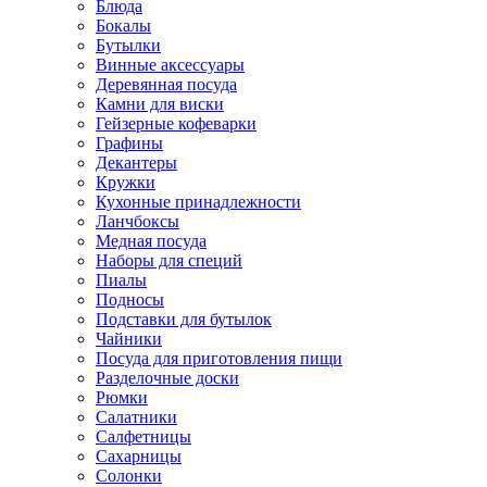
Блюда
Бокалы
Бутылки
Винные аксессуары
Деревянная посуда
Камни для виски
Гейзерные кофеварки
Графины
Декантеры
Кружки
Кухонные принадлежности
Ланчбоксы
Медная посуда
Наборы для специй
Пиалы
Подносы
Подставки для бутылок
Чайники
Посуда для приготовления пищи
Разделочные доски
Рюмки
Салатники
Салфетницы
Сахарницы
Солонки