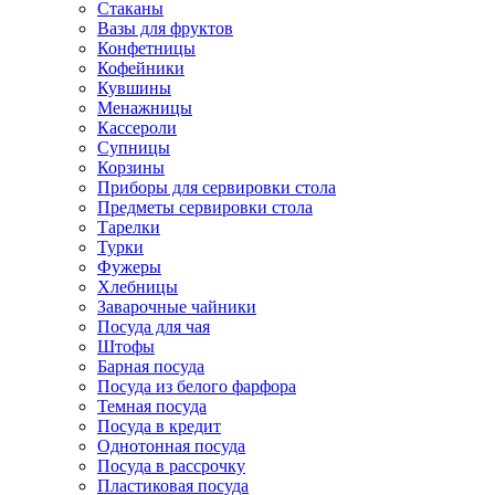
Стаканы
Вазы для фруктов
Конфетницы
Кофейники
Кувшины
Менажницы
Кассероли
Супницы
Корзины
Приборы для сервировки стола
Предметы сервировки стола
Тарелки
Турки
Фужеры
Хлебницы
Заварочные чайники
Посуда для чая
Штофы
Барная посуда
Посуда из белого фарфора
Темная посуда
Посуда в кредит
Однотонная посуда
Посуда в рассрочку
Пластиковая посуда