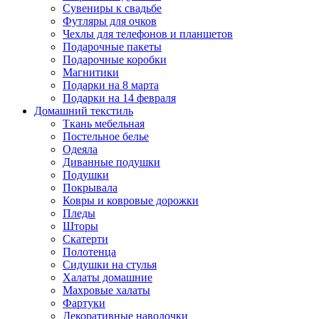
Сувениры к свадьбе
Футляры для очков
Чехлы для телефонов и планшетов
Подарочные пакеты
Подарочные коробки
Магнитики
Подарки на 8 марта
Подарки на 14 февраля
Домашний текстиль
Ткань мебельная
Постельное белье
Одеяла
Диванные подушки
Подушки
Покрывала
Ковры и ковровые дорожки
Пледы
Шторы
Скатерти
Полотенца
Сидушки на стулья
Халаты домашние
Махровые халаты
Фартуки
Декоративные наволочки