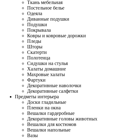
Ткань мебельная
Постельное белье
Одеяла
Диванные подушки
Подушки
Покрывала
Ковры и ковровые дорожки
Пледы
Шторы
Скатерти
Полотенца
Сидушки на стулья
Халаты домашние
Махровые халаты
Фартуки
Декоративные наволочки
Декоративные салфетки
Предметы интерьера
Доски гладильные
Пленки на окна
Вешалки гардеробные
Декоративные головы животных
Вешалки для костюмов
Вешалки напольные
Вазы