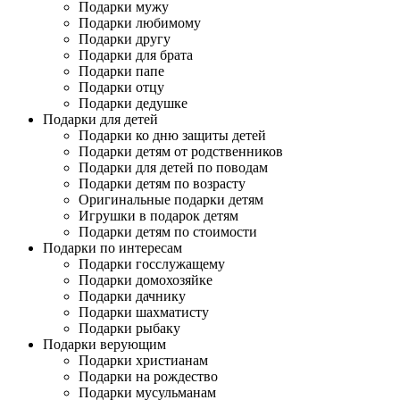
Подарки мужу
Подарки любимому
Подарки другу
Подарки для брата
Подарки папе
Подарки отцу
Подарки дедушке
Подарки для детей
Подарки ко дню защиты детей
Подарки детям от родственников
Подарки для детей по поводам
Подарки детям по возрасту
Оригинальные подарки детям
Игрушки в подарок детям
Подарки детям по стоимости
Подарки по интересам
Подарки госслужащему
Подарки домохозяйке
Подарки дачнику
Подарки шахматисту
Подарки рыбаку
Подарки верующим
Подарки христианам
Подарки на рождество
Подарки мусульманам