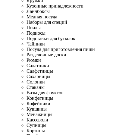
Кружки
Кухонные принадлежности
Ланчбоксы
Медная посуда
Наборы для специй
Пиалы
Подносы
Подставки для бутылок
Чайники
Посуда для приготовления пищи
Разделочные доски
Рюмки
Салатники
Салфетницы
Сахарницы
Солонки
Стаканы
Вазы для фруктов
Конфетницы
Кофейники
Кувшины
Менажницы
Кассероли
Супницы
Корзины