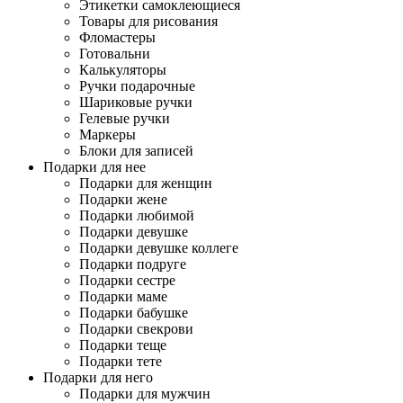
Этикетки самоклеющиеся
Товары для рисования
Фломастеры
Готовальни
Калькуляторы
Ручки подарочные
Шариковые ручки
Гелевые ручки
Маркеры
Блоки для записей
Подарки для нее
Подарки для женщин
Подарки жене
Подарки любимой
Подарки девушке
Подарки девушке коллеге
Подарки подруге
Подарки сестре
Подарки маме
Подарки бабушке
Подарки свекрови
Подарки теще
Подарки тете
Подарки для него
Подарки для мужчин