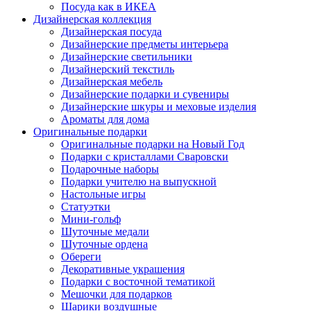
Посуда как в ИКЕА
Дизайнерская коллекция
Дизайнерская посуда
Дизайнерские предметы интерьера
Дизайнерские светильники
Дизайнерский текстиль
Дизайнерская мебель
Дизайнерские подарки и сувениры
Дизайнерские шкуры и меховые изделия
Ароматы для дома
Оригинальные подарки
Оригинальные подарки на Новый Год
Подарки с кристаллами Сваровски
Подарочные наборы
Подарки учителю на выпускной
Настольные игры
Статуэтки
Мини-гольф
Шуточные медали
Шуточные ордена
Обереги
Декоративные украшения
Подарки с восточной тематикой
Мешочки для подарков
Шарики воздушные