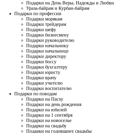
Подарки на День Веры, Надежды и Любви
Ураза-байрам и Курбан-байрам
Подарки по профессии
Подарки морякам
Подарки трейдерам
Подарки шефу
Подарки бизнесмену
Подарки руководителю
Подарки начальнику
Подарки начальнице
Подарки директору
Подарки боссу
Подарки бухгалтеру
Подарки юристу
Подарки врачу
Подарки учителю
Подарки воспитателю
Подарки по поводам
Подарки на Пасху
Подарки на день рождения
Подарки на юбилей
Подарки на 1 сентября
Подарки на новоселье
Подарки на свадьбу
Подарки на годовщину свадьбы