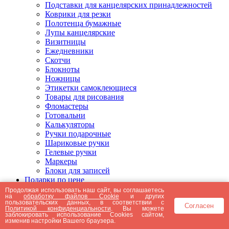
Подставки для канцелярских принадлежностей
Коврики для резки
Полотенца бумажные
Лупы канцелярские
Визитницы
Ежедневники
Скотчи
Блокноты
Ножницы
Этикетки самоклеющиеся
Товары для рисования
Фломастеры
Готовальни
Калькуляторы
Ручки подарочные
Шариковые ручки
Гелевые ручки
Маркеры
Блоки для записей
Подарки по цене
Подарки от 5000 рублей
Продолжая использовать наш сайт, вы соглашаетесь
на
обработку файлов Cookie
и других
Подарки до 5000 рублей
пользовательских данных, в соответствии с
Согласен
Подарки до 3000 рублей
Политикой конфиденциальности
. Вы можете
заблокировать использование Cookies сайтом,
Подарки до 2000 рублей
изменив настройки Вашего браузера.
Подарки до 1000 рублей