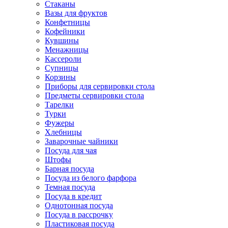
Стаканы
Вазы для фруктов
Конфетницы
Кофейники
Кувшины
Менажницы
Кассероли
Супницы
Корзины
Приборы для сервировки стола
Предметы сервировки стола
Тарелки
Турки
Фужеры
Хлебницы
Заварочные чайники
Посуда для чая
Штофы
Барная посуда
Посуда из белого фарфора
Темная посуда
Посуда в кредит
Однотонная посуда
Посуда в рассрочку
Пластиковая посуда