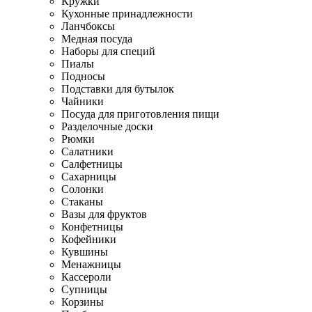
Кружки
Кухонные принадлежности
Ланчбоксы
Медная посуда
Наборы для специй
Пиалы
Подносы
Подставки для бутылок
Чайники
Посуда для приготовления пищи
Разделочные доски
Рюмки
Салатники
Салфетницы
Сахарницы
Солонки
Стаканы
Вазы для фруктов
Конфетницы
Кофейники
Кувшины
Менажницы
Кассероли
Супницы
Корзины