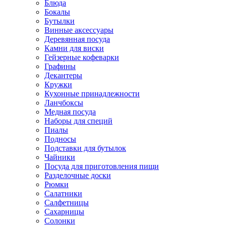
Блюда
Бокалы
Бутылки
Винные аксессуары
Деревянная посуда
Камни для виски
Гейзерные кофеварки
Графины
Декантеры
Кружки
Кухонные принадлежности
Ланчбоксы
Медная посуда
Наборы для специй
Пиалы
Подносы
Подставки для бутылок
Чайники
Посуда для приготовления пищи
Разделочные доски
Рюмки
Салатники
Салфетницы
Сахарницы
Солонки