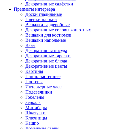
Декоративные салфетки
Предметы интерьера
Доски гладильные
Пленки на окна
Вешалки гардеробные
Декоративные головы животных
Вешалки для костюмов
Вешалки напольные
Вазы
Декоративная посуда
Декоративные тарелки
Декоративные блюда
Декоративные цветы
Картины
Панно настенные
Постеры
Интерьерные часы
Подсвечники
Гобелены
Зеркала
Минибары
Шкатулки
Ключницы
Кашпо
Домашние свечи