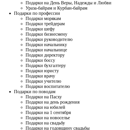
Подарки на День Веры, Надежды и Любви
Ураза-байрам и Курбан-байрам
Подарки по профессии
Подарки морякам
Подарки трейдерам
Подарки шефу
Подарки бизнесмену
Подарки руководителю
Подарки начальнику
Подарки начальнице
Подарки директору
Подарки боссу
Подарки бухгалтеру
Подарки юристу
Подарки врачу
Подарки учителю
Подарки воспитателю
Подарки по поводам
Подарки на Пасху
Подарки на день рождения
Подарки на юбилей
Подарки на 1 сентября
Подарки на новоселье
Подарки на свадьбу
Подарки на годовщину свадьбы