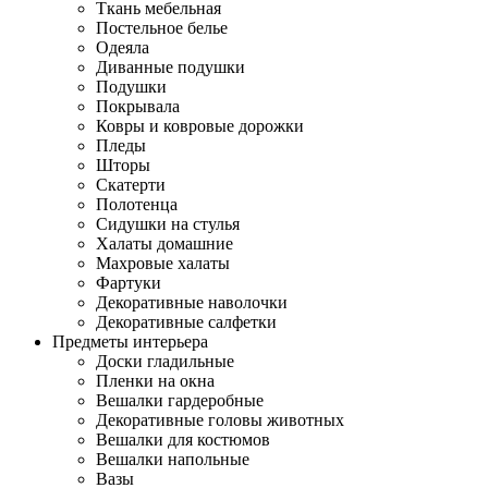
Ткань мебельная
Постельное белье
Одеяла
Диванные подушки
Подушки
Покрывала
Ковры и ковровые дорожки
Пледы
Шторы
Скатерти
Полотенца
Сидушки на стулья
Халаты домашние
Махровые халаты
Фартуки
Декоративные наволочки
Декоративные салфетки
Предметы интерьера
Доски гладильные
Пленки на окна
Вешалки гардеробные
Декоративные головы животных
Вешалки для костюмов
Вешалки напольные
Вазы