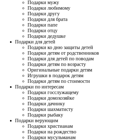
Подарки мужу
Подарки любимому
Подарки другу
Подарки для брата
Подарки папе
Подарки отцу
Подарки дедушке
Подарки для детей
Подарки ко дню защиты детей
Подарки детям от родственников
Подарки для детей по поводам
Подарки детям по возрасту
Оригинальные подарки детям
Игрушки в подарок детям
Подарки детям по стоимости
Подарки по интересам
Подарки госслужащему
Подарки домохозяйке
Подарки дачнику
Подарки шахматисту
Подарки рыбаку
Подарки верующим
Подарки христианам
Подарки на рождество
Подарки мусульманам