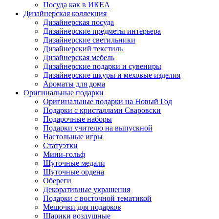
Посуда как в ИКЕА
Дизайнерская коллекция
Дизайнерская посуда
Дизайнерские предметы интерьера
Дизайнерские светильники
Дизайнерский текстиль
Дизайнерская мебель
Дизайнерские подарки и сувениры
Дизайнерские шкуры и меховые изделия
Ароматы для дома
Оригинальные подарки
Оригинальные подарки на Новый Год
Подарки с кристаллами Сваровски
Подарочные наборы
Подарки учителю на выпускной
Настольные игры
Статуэтки
Мини-гольф
Шуточные медали
Шуточные ордена
Обереги
Декоративные украшения
Подарки с восточной тематикой
Мешочки для подарков
Шарики воздушные