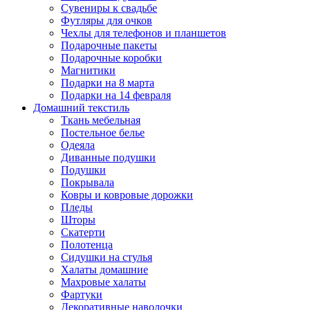
Сувениры к свадьбе
Футляры для очков
Чехлы для телефонов и планшетов
Подарочные пакеты
Подарочные коробки
Магнитики
Подарки на 8 марта
Подарки на 14 февраля
Домашний текстиль
Ткань мебельная
Постельное белье
Одеяла
Диванные подушки
Подушки
Покрывала
Ковры и ковровые дорожки
Пледы
Шторы
Скатерти
Полотенца
Сидушки на стулья
Халаты домашние
Махровые халаты
Фартуки
Декоративные наволочки