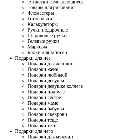
Этикетки самоклеющиеся
Товары для рисования
Фломастеры
Готовальни
Калькуляторы
Ручки подарочные
Шариковые ручки
Гелевые ручки
Маркеры
Блоки для записей
Подарки для нее
Подарки для женщин
Подарки жене
Подарки любимой
Подарки девушке
Подарки девушке коллеге
Подарки подруге
Подарки сестре
Подарки маме
Подарки бабушке
Подарки свекрови
Подарки теще
Подарки тете
Подарки для него
Подарки для мужчин