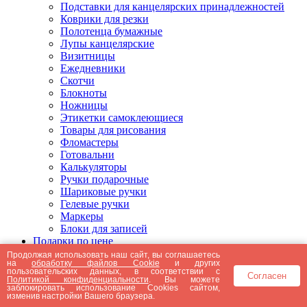
Подставки для канцелярских принадлежностей
Коврики для резки
Полотенца бумажные
Лупы канцелярские
Визитницы
Ежедневники
Скотчи
Блокноты
Ножницы
Этикетки самоклеющиеся
Товары для рисования
Фломастеры
Готовальни
Калькуляторы
Ручки подарочные
Шариковые ручки
Гелевые ручки
Маркеры
Блоки для записей
Подарки по цене
Подарки от 5000 рублей
Продолжая использовать наш сайт, вы соглашаетесь
на
обработку файлов Cookie
и других
Подарки до 5000 рублей
пользовательских данных, в соответствии с
Согласен
Подарки до 3000 рублей
Политикой конфиденциальности
. Вы можете
заблокировать использование Cookies сайтом,
Подарки до 2000 рублей
изменив настройки Вашего браузера.
Подарки до 1000 рублей