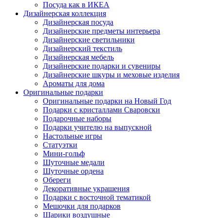
Посуда как в ИКЕА
Дизайнерская коллекция
Дизайнерская посуда
Дизайнерские предметы интерьера
Дизайнерские светильники
Дизайнерский текстиль
Дизайнерская мебель
Дизайнерские подарки и сувениры
Дизайнерские шкуры и меховые изделия
Ароматы для дома
Оригинальные подарки
Оригинальные подарки на Новый Год
Подарки с кристаллами Сваровски
Подарочные наборы
Подарки учителю на выпускной
Настольные игры
Статуэтки
Мини-гольф
Шуточные медали
Шуточные ордена
Обереги
Декоративные украшения
Подарки с восточной тематикой
Мешочки для подарков
Шарики воздушные