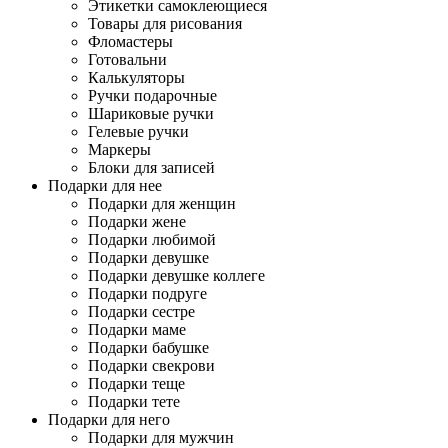
Этикетки самоклеющиеся
Товары для рисования
Фломастеры
Готовальни
Калькуляторы
Ручки подарочные
Шариковые ручки
Гелевые ручки
Маркеры
Блоки для записей
Подарки для нее
Подарки для женщин
Подарки жене
Подарки любимой
Подарки девушке
Подарки девушке коллеге
Подарки подруге
Подарки сестре
Подарки маме
Подарки бабушке
Подарки свекрови
Подарки теще
Подарки тете
Подарки для него
Подарки для мужчин