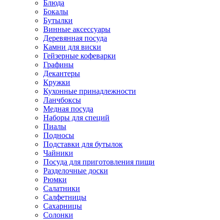
Блюда
Бокалы
Бутылки
Винные аксессуары
Деревянная посуда
Камни для виски
Гейзерные кофеварки
Графины
Декантеры
Кружки
Кухонные принадлежности
Ланчбоксы
Медная посуда
Наборы для специй
Пиалы
Подносы
Подставки для бутылок
Чайники
Посуда для приготовления пищи
Разделочные доски
Рюмки
Салатники
Салфетницы
Сахарницы
Солонки