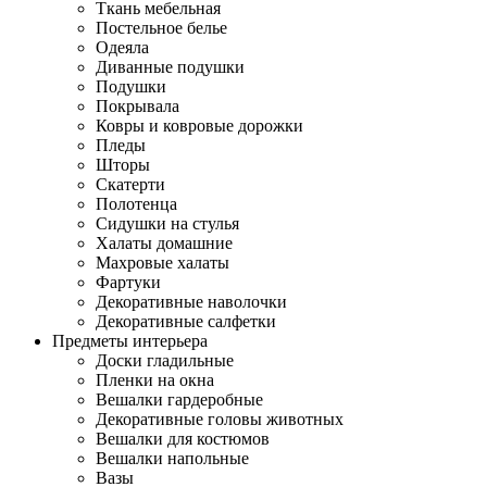
Ткань мебельная
Постельное белье
Одеяла
Диванные подушки
Подушки
Покрывала
Ковры и ковровые дорожки
Пледы
Шторы
Скатерти
Полотенца
Сидушки на стулья
Халаты домашние
Махровые халаты
Фартуки
Декоративные наволочки
Декоративные салфетки
Предметы интерьера
Доски гладильные
Пленки на окна
Вешалки гардеробные
Декоративные головы животных
Вешалки для костюмов
Вешалки напольные
Вазы