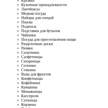
Кружки
Кухонные принадлежности
Ланчбоксы
Медная посуда
Наборы для специй
Пиалы
Подносы
Подставки для бутылок
Чайники
Посуда для приготовления пищи
Разделочные доски
Рюмки
Салатники
Салфетницы
Сахарницы
Солонки
Стаканы
Вазы для фруктов
Конфетницы
Кофейники
Кувшины
Менажницы
Кассероли
Супницы
Корзины