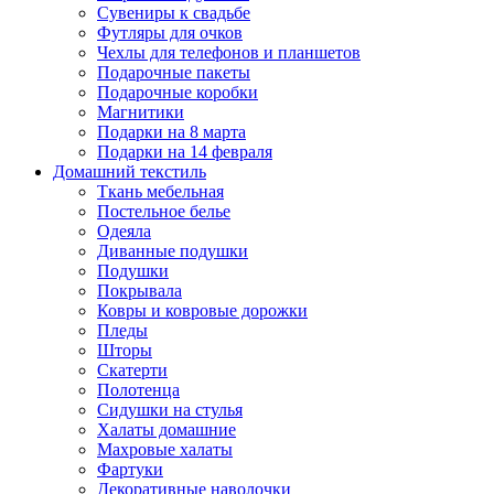
Сувениры к свадьбе
Футляры для очков
Чехлы для телефонов и планшетов
Подарочные пакеты
Подарочные коробки
Магнитики
Подарки на 8 марта
Подарки на 14 февраля
Домашний текстиль
Ткань мебельная
Постельное белье
Одеяла
Диванные подушки
Подушки
Покрывала
Ковры и ковровые дорожки
Пледы
Шторы
Скатерти
Полотенца
Сидушки на стулья
Халаты домашние
Махровые халаты
Фартуки
Декоративные наволочки