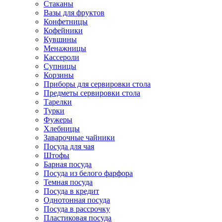
Стаканы
Вазы для фруктов
Конфетницы
Кофейники
Кувшины
Менажницы
Кассероли
Супницы
Корзины
Приборы для сервировки стола
Предметы сервировки стола
Тарелки
Турки
Фужеры
Хлебницы
Заварочные чайники
Посуда для чая
Штофы
Барная посуда
Посуда из белого фарфора
Темная посуда
Посуда в кредит
Однотонная посуда
Посуда в рассрочку
Пластиковая посуда