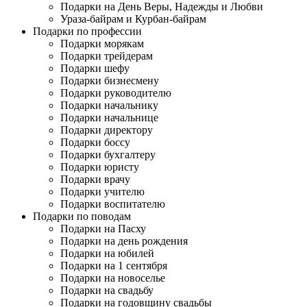
Подарки на День Веры, Надежды и Любви
Ураза-байрам и Курбан-байрам
Подарки по профессии
Подарки морякам
Подарки трейдерам
Подарки шефу
Подарки бизнесмену
Подарки руководителю
Подарки начальнику
Подарки начальнице
Подарки директору
Подарки боссу
Подарки бухгалтеру
Подарки юристу
Подарки врачу
Подарки учителю
Подарки воспитателю
Подарки по поводам
Подарки на Пасху
Подарки на день рождения
Подарки на юбилей
Подарки на 1 сентября
Подарки на новоселье
Подарки на свадьбу
Подарки на годовщину свадьбы