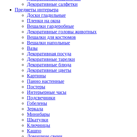
Декоративные салфетки
Предметы интерьера
Доски гладильные
Пленки на окна
Вешалки гардеробные
Декоративные головы животных
Вешалки для костюмов
Вешалки напольные
Вазы
Декоративная посуда
Декоративные тарелки
Декоративные блюда
Декоративные цветы
Картины
Панно настенные
Постеры
Интерьерные часы
Подсвечники
Гобелены
Зеркала
Минибары
Шкатулки
Ключницы
Кашпо
Домашние свечи