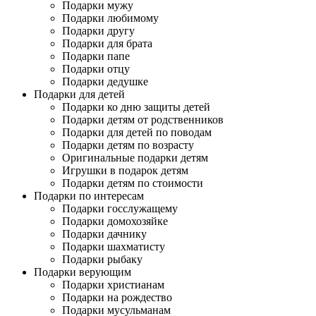
Подарки мужу
Подарки любимому
Подарки другу
Подарки для брата
Подарки папе
Подарки отцу
Подарки дедушке
Подарки для детей
Подарки ко дню защиты детей
Подарки детям от родственников
Подарки для детей по поводам
Подарки детям по возрасту
Оригинальные подарки детям
Игрушки в подарок детям
Подарки детям по стоимости
Подарки по интересам
Подарки госслужащему
Подарки домохозяйке
Подарки дачнику
Подарки шахматисту
Подарки рыбаку
Подарки верующим
Подарки христианам
Подарки на рождество
Подарки мусульманам