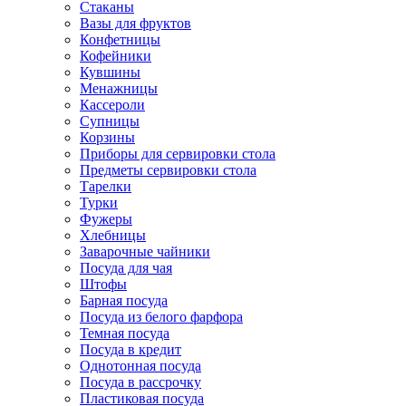
Стаканы
Вазы для фруктов
Конфетницы
Кофейники
Кувшины
Менажницы
Кассероли
Супницы
Корзины
Приборы для сервировки стола
Предметы сервировки стола
Тарелки
Турки
Фужеры
Хлебницы
Заварочные чайники
Посуда для чая
Штофы
Барная посуда
Посуда из белого фарфора
Темная посуда
Посуда в кредит
Однотонная посуда
Посуда в рассрочку
Пластиковая посуда