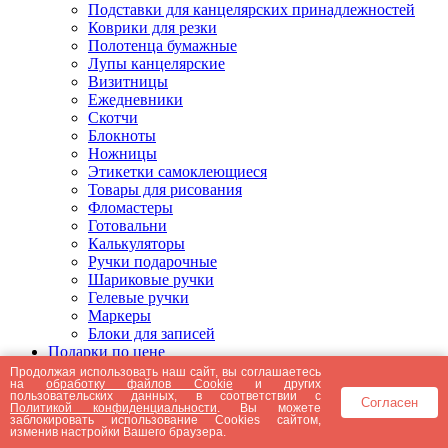
Подставки для канцелярских принадлежностей
Коврики для резки
Полотенца бумажные
Лупы канцелярские
Визитницы
Ежедневники
Скотчи
Блокноты
Ножницы
Этикетки самоклеющиеся
Товары для рисования
Фломастеры
Готовальни
Калькуляторы
Ручки подарочные
Шариковые ручки
Гелевые ручки
Маркеры
Блоки для записей
Подарки по цене
Подарки от 5000 рублей
Продолжая использовать наш сайт, вы соглашаетесь
на
обработку файлов Cookie
и других
Подарки до 5000 рублей
пользовательских данных, в соответствии с
Согласен
Подарки до 3000 рублей
Политикой конфиденциальности
. Вы можете
заблокировать использование Cookies сайтом,
Подарки до 2000 рублей
изменив настройки Вашего браузера.
Подарки до 1000 рублей