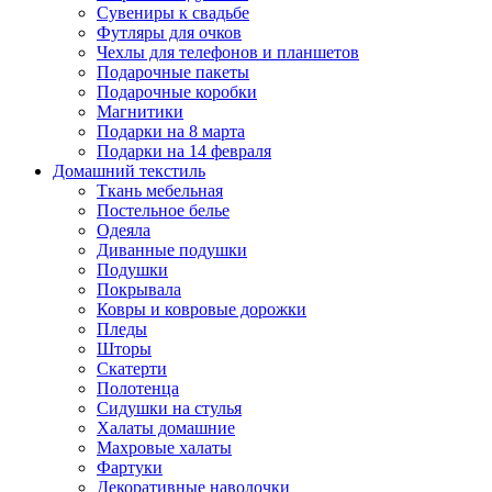
Сувениры к свадьбе
Футляры для очков
Чехлы для телефонов и планшетов
Подарочные пакеты
Подарочные коробки
Магнитики
Подарки на 8 марта
Подарки на 14 февраля
Домашний текстиль
Ткань мебельная
Постельное белье
Одеяла
Диванные подушки
Подушки
Покрывала
Ковры и ковровые дорожки
Пледы
Шторы
Скатерти
Полотенца
Сидушки на стулья
Халаты домашние
Махровые халаты
Фартуки
Декоративные наволочки