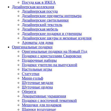
Посуда как в ИКЕА
Дизайнерская коллекция
Дизайнерская посуда
Дизайнерские предметы интерьера
Дизайнерские светильники
Дизайнерский текстиль
Дизайнерская мебель
Дизайнерские подарки и сувениры
Дизайнерские шкуры и меховые изделия
Ароматы для дома
Оригинальные подарки
Оригинальные подарки на Новый Год
Подарки с кристаллами Сваровски
Подарочные наборы
Подарки учителю на выпускной
Настольные игры
Статуэтки
Мини-гольф
Шуточные медали
Шуточные ордена
Обереги
Декоративные украшения
Подарки с восточной тематикой
Мешочки для подарков
Шарики воздушные