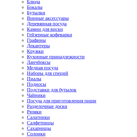
Блюда
Бокалы
Бутылки
Винные аксессуары
Деревянная посуда
Камни для виски
Гейзерные кофеварки
Графины
Декантеры
Кружки
Кухонные принадлежности
Ланчбоксы
Медная посуда
Наборы для специй
Пиалы
Подносы
Подставки для бутылок
Чайники
Посуда для приготовления пищи
Разделочные доски
Рюмки
Салатники
Салфетницы
Сахарницы
Солонки