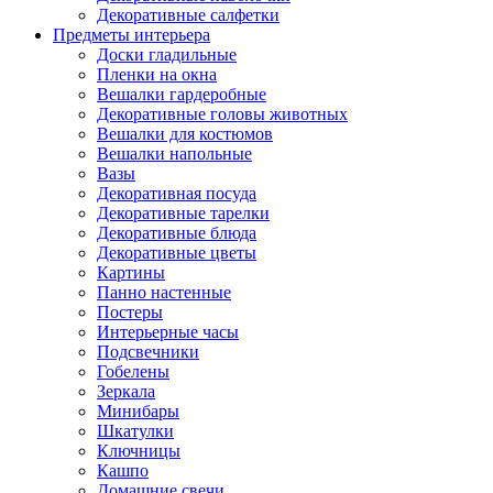
Декоративные салфетки
Предметы интерьера
Доски гладильные
Пленки на окна
Вешалки гардеробные
Декоративные головы животных
Вешалки для костюмов
Вешалки напольные
Вазы
Декоративная посуда
Декоративные тарелки
Декоративные блюда
Декоративные цветы
Картины
Панно настенные
Постеры
Интерьерные часы
Подсвечники
Гобелены
Зеркала
Минибары
Шкатулки
Ключницы
Кашпо
Домашние свечи