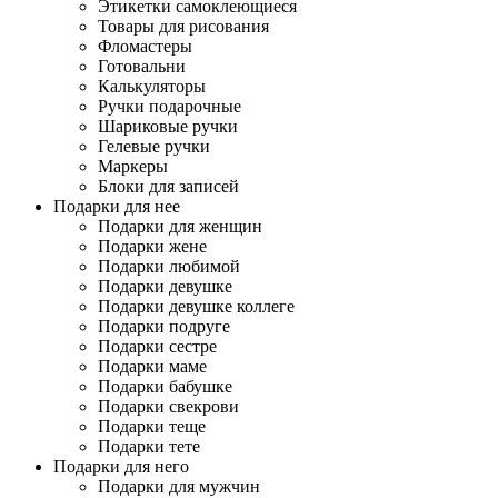
Этикетки самоклеющиеся
Товары для рисования
Фломастеры
Готовальни
Калькуляторы
Ручки подарочные
Шариковые ручки
Гелевые ручки
Маркеры
Блоки для записей
Подарки для нее
Подарки для женщин
Подарки жене
Подарки любимой
Подарки девушке
Подарки девушке коллеге
Подарки подруге
Подарки сестре
Подарки маме
Подарки бабушке
Подарки свекрови
Подарки теще
Подарки тете
Подарки для него
Подарки для мужчин