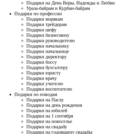
Подарки на День Веры, Надежды и Любви
Ураза-байрам и Курбан-байрам
Подарки по профессии
Подарки морякам
Подарки трейдерам
Подарки шефу
Подарки бизнесмену
Подарки руководителю
Подарки начальнику
Подарки начальнице
Подарки директору
Подарки боссу
Подарки бухгалтеру
Подарки юристу
Подарки врачу
Подарки учителю
Подарки воспитателю
Подарки по поводам
Подарки на Пасху
Подарки на день рождения
Подарки на юбилей
Подарки на 1 сентября
Подарки на новоселье
Подарки на свадьбу
Подарки на годовщину свадьбы