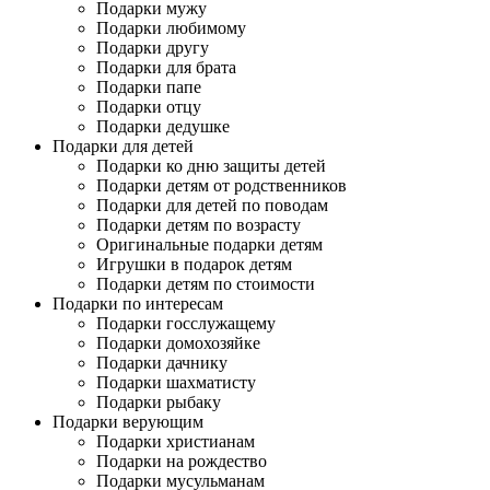
Подарки мужу
Подарки любимому
Подарки другу
Подарки для брата
Подарки папе
Подарки отцу
Подарки дедушке
Подарки для детей
Подарки ко дню защиты детей
Подарки детям от родственников
Подарки для детей по поводам
Подарки детям по возрасту
Оригинальные подарки детям
Игрушки в подарок детям
Подарки детям по стоимости
Подарки по интересам
Подарки госслужащему
Подарки домохозяйке
Подарки дачнику
Подарки шахматисту
Подарки рыбаку
Подарки верующим
Подарки христианам
Подарки на рождество
Подарки мусульманам