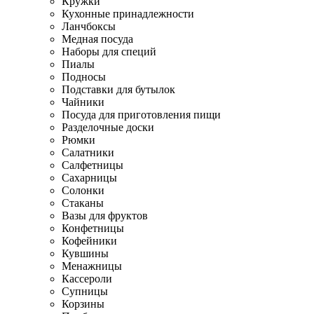
Кружки
Кухонные принадлежности
Ланчбоксы
Медная посуда
Наборы для специй
Пиалы
Подносы
Подставки для бутылок
Чайники
Посуда для приготовления пищи
Разделочные доски
Рюмки
Салатники
Салфетницы
Сахарницы
Солонки
Стаканы
Вазы для фруктов
Конфетницы
Кофейники
Кувшины
Менажницы
Кассероли
Супницы
Корзины