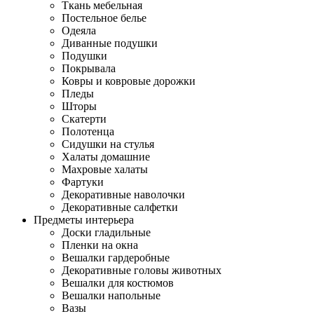
Ткань мебельная
Постельное белье
Одеяла
Диванные подушки
Подушки
Покрывала
Ковры и ковровые дорожки
Пледы
Шторы
Скатерти
Полотенца
Сидушки на стулья
Халаты домашние
Махровые халаты
Фартуки
Декоративные наволочки
Декоративные салфетки
Предметы интерьера
Доски гладильные
Пленки на окна
Вешалки гардеробные
Декоративные головы животных
Вешалки для костюмов
Вешалки напольные
Вазы