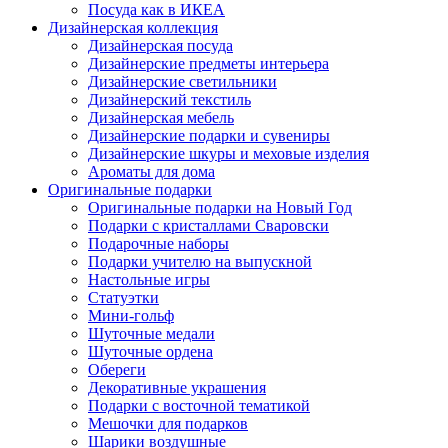
Посуда как в ИКЕА
Дизайнерская коллекция
Дизайнерская посуда
Дизайнерские предметы интерьера
Дизайнерские светильники
Дизайнерский текстиль
Дизайнерская мебель
Дизайнерские подарки и сувениры
Дизайнерские шкуры и меховые изделия
Ароматы для дома
Оригинальные подарки
Оригинальные подарки на Новый Год
Подарки с кристаллами Сваровски
Подарочные наборы
Подарки учителю на выпускной
Настольные игры
Статуэтки
Мини-гольф
Шуточные медали
Шуточные ордена
Обереги
Декоративные украшения
Подарки с восточной тематикой
Мешочки для подарков
Шарики воздушные