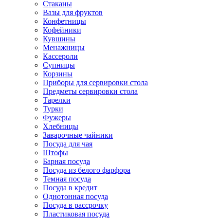
Стаканы
Вазы для фруктов
Конфетницы
Кофейники
Кувшины
Менажницы
Кассероли
Супницы
Корзины
Приборы для сервировки стола
Предметы сервировки стола
Тарелки
Турки
Фужеры
Хлебницы
Заварочные чайники
Посуда для чая
Штофы
Барная посуда
Посуда из белого фарфора
Темная посуда
Посуда в кредит
Однотонная посуда
Посуда в рассрочку
Пластиковая посуда