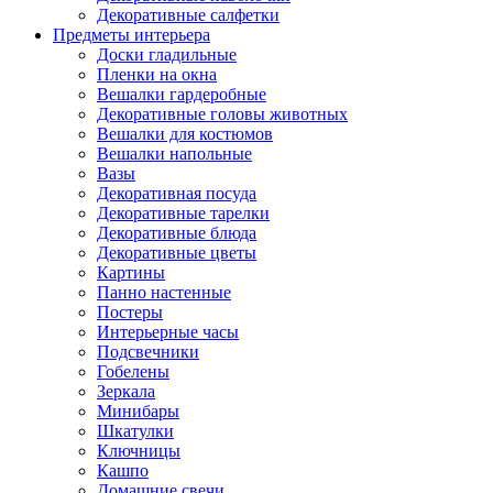
Декоративные салфетки
Предметы интерьера
Доски гладильные
Пленки на окна
Вешалки гардеробные
Декоративные головы животных
Вешалки для костюмов
Вешалки напольные
Вазы
Декоративная посуда
Декоративные тарелки
Декоративные блюда
Декоративные цветы
Картины
Панно настенные
Постеры
Интерьерные часы
Подсвечники
Гобелены
Зеркала
Минибары
Шкатулки
Ключницы
Кашпо
Домашние свечи