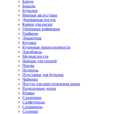
Блюда
Бокалы
Бутылки
Винные аксессуары
Деревянная посуда
Камни для виски
Гейзерные кофеварки
Графины
Декантеры
Кружки
Кухонные принадлежности
Ланчбоксы
Медная посуда
Наборы для специй
Пиалы
Подносы
Подставки для бутылок
Чайники
Посуда для приготовления пищи
Разделочные доски
Рюмки
Салатники
Салфетницы
Сахарницы
Солонки