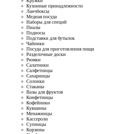
Кружки
Кухонные принадлежности
Ланчбоксы
Медная посуда
Наборы для специй
Пиалы
Подносы
Подставки для бутылок
Чайники
Посуда для приготовления пищи
Разделочные доски
Рюмки
Салатники
Салфетницы
Сахарницы
Солонки
Стаканы
Вазы для фруктов
Конфетницы
Кофейники
Кувшины
Менажницы
Кассероли
Супницы
Корзины