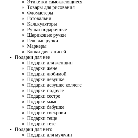
Этикетки самоклеющиеся
Товары для рисования
Фломастеры
Готовальни
Калькуляторы
Ручки подарочные
Шариковые ручки
Гелевые ручки
Маркеры
Блоки для записей
Подарки для нее
Подарки для женщин
Подарки жене
Подарки любимой
Подарки девушке
Подарки девушке коллеге
Подарки подруге
Подарки сестре
Подарки маме
Подарки бабушке
Подарки свекрови
Подарки теще
Подарки тете
Подарки для него
Подарки для мужчин