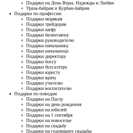
Подарки на День Веры, Надежды и Любви
Ураза-байрам и Курбан-байрам
Подарки по профессии
Подарки морякам
Подарки трейдерам
Подарки шефу
Подарки бизнесмену
Подарки руководителю
Подарки начальнику
Подарки начальнице
Подарки директору
Подарки боссу
Подарки бухгалтеру
Подарки юристу
Подарки врачу
Подарки учителю
Подарки воспитателю
Подарки по поводам
Подарки на Пасху
Подарки на день рождения
Подарки на юбилей
Подарки на 1 сентября
Подарки на новоселье
Подарки на свадьбу
Подарки на годовщину свадьбы