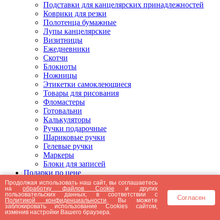
Подставки для канцелярских принадлежностей
Коврики для резки
Полотенца бумажные
Лупы канцелярские
Визитницы
Ежедневники
Скотчи
Блокноты
Ножницы
Этикетки самоклеющиеся
Товары для рисования
Фломастеры
Готовальни
Калькуляторы
Ручки подарочные
Шариковые ручки
Гелевые ручки
Маркеры
Блоки для записей
Подарки по цене
Подарки от 5000 рублей
Продолжая использовать наш сайт, вы соглашаетесь
на
обработку файлов Cookie
и других
Подарки до 5000 рублей
пользовательских данных, в соответствии с
Согласен
Подарки до 3000 рублей
Политикой конфиденциальности
. Вы можете
заблокировать использование Cookies сайтом,
Подарки до 2000 рублей
изменив настройки Вашего браузера.
Подарки до 1000 рублей