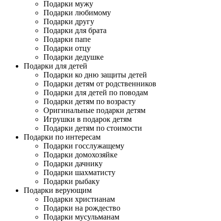
Подарки мужу
Подарки любимому
Подарки другу
Подарки для брата
Подарки папе
Подарки отцу
Подарки дедушке
Подарки для детей
Подарки ко дню защиты детей
Подарки детям от родственников
Подарки для детей по поводам
Подарки детям по возрасту
Оригинальные подарки детям
Игрушки в подарок детям
Подарки детям по стоимости
Подарки по интересам
Подарки госслужащему
Подарки домохозяйке
Подарки дачнику
Подарки шахматисту
Подарки рыбаку
Подарки верующим
Подарки христианам
Подарки на рождество
Подарки мусульманам