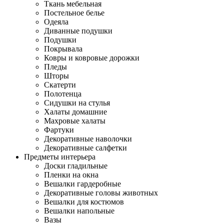
Ткань мебельная
Постельное белье
Одеяла
Диванные подушки
Подушки
Покрывала
Ковры и ковровые дорожки
Пледы
Шторы
Скатерти
Полотенца
Сидушки на стулья
Халаты домашние
Махровые халаты
Фартуки
Декоративные наволочки
Декоративные салфетки
Предметы интерьера
Доски гладильные
Пленки на окна
Вешалки гардеробные
Декоративные головы животных
Вешалки для костюмов
Вешалки напольные
Вазы