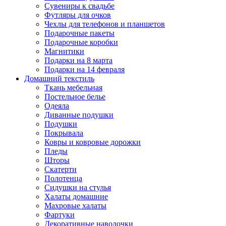
Сувениры к свадьбе
Футляры для очков
Чехлы для телефонов и планшетов
Подарочные пакеты
Подарочные коробки
Магнитики
Подарки на 8 марта
Подарки на 14 февраля
Домашний текстиль
Ткань мебельная
Постельное белье
Одеяла
Диванные подушки
Подушки
Покрывала
Ковры и ковровые дорожки
Пледы
Шторы
Скатерти
Полотенца
Сидушки на стулья
Халаты домашние
Махровые халаты
Фартуки
Декоративные наволочки