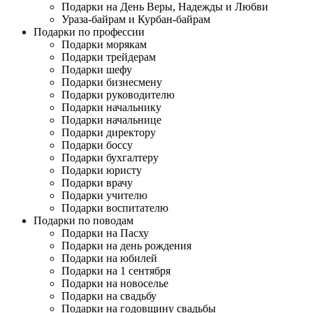
Подарки на День Веры, Надежды и Любви
Ураза-байрам и Курбан-байрам
Подарки по профессии
Подарки морякам
Подарки трейдерам
Подарки шефу
Подарки бизнесмену
Подарки руководителю
Подарки начальнику
Подарки начальнице
Подарки директору
Подарки боссу
Подарки бухгалтеру
Подарки юристу
Подарки врачу
Подарки учителю
Подарки воспитателю
Подарки по поводам
Подарки на Пасху
Подарки на день рождения
Подарки на юбилей
Подарки на 1 сентября
Подарки на новоселье
Подарки на свадьбу
Подарки на годовщину свадьбы