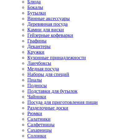
Блюда
Бокалы
Бутылки
Винные аксессуары
Деревянная посуда
Камни для виски
Гейзерные кофеварки
Графины
Декантеры
Кружки
Кухонные принадлежности
Ланчбоксы
Медная посуда
Наборы для специй
Пиалы
Подносы
Подставки для бутылок
Чайники
Посуда для приготовления пищи
Разделочные доски
Рюмки
Салатники
Салфетницы
Сахарницы
Солонки