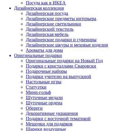
Посуда как в ИКЕА
Дизайнерская коллекция
Дизайнерская посуда
Дизайнерские предметы интерьера
Дизайнерские светильники
Дизайнерский текстиль
Дизайнерская мебель
Дизайнерские подарки и сувениры
Дизайнерские шкуры и меховые изделия
Ароматы для дома
Оригинальные подарки
Оригинальные подарки на Новый Год
Подарки с кристаллами Сваровски
Подарочные наборы
Подарки учителю на выпускной
Настольные игры
Статуэтки
Мини-гольф
Шуточные медали
Шуточные ордена
Обереги
Декоративные украшения
Подарки с восточной тематикой
Мешочки для подарков
Шарики воздушные