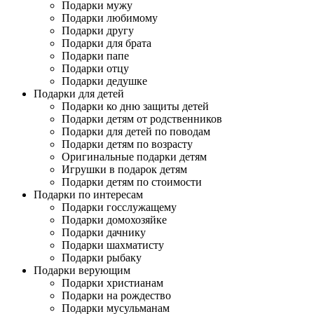
Подарки мужу
Подарки любимому
Подарки другу
Подарки для брата
Подарки папе
Подарки отцу
Подарки дедушке
Подарки для детей
Подарки ко дню защиты детей
Подарки детям от родственников
Подарки для детей по поводам
Подарки детям по возрасту
Оригинальные подарки детям
Игрушки в подарок детям
Подарки детям по стоимости
Подарки по интересам
Подарки госслужащему
Подарки домохозяйке
Подарки дачнику
Подарки шахматисту
Подарки рыбаку
Подарки верующим
Подарки христианам
Подарки на рождество
Подарки мусульманам