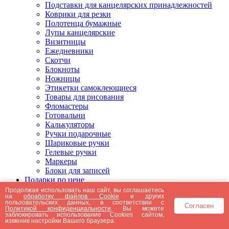
Подставки для канцелярских принадлежностей
Коврики для резки
Полотенца бумажные
Лупы канцелярские
Визитницы
Ежедневники
Скотчи
Блокноты
Ножницы
Этикетки самоклеющиеся
Товары для рисования
Фломастеры
Готовальни
Калькуляторы
Ручки подарочные
Шариковые ручки
Гелевые ручки
Маркеры
Блоки для записей
Подарки по цене
Подарки от 5000 рублей
Продолжая использовать наш сайт, вы соглашаетесь
на
обработку файлов Cookie
и других
Подарки до 5000 рублей
пользовательских данных, в соответствии с
Согласен
Подарки до 3000 рублей
Политикой конфиденциальности
. Вы можете
заблокировать использование Cookies сайтом,
Подарки до 2000 рублей
изменив настройки Вашего браузера.
Подарки до 1000 рублей