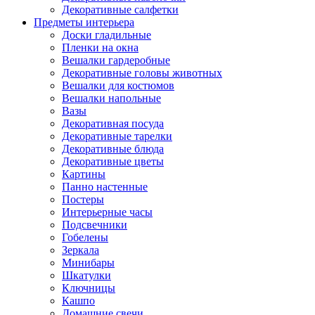
Декоративные салфетки
Предметы интерьера
Доски гладильные
Пленки на окна
Вешалки гардеробные
Декоративные головы животных
Вешалки для костюмов
Вешалки напольные
Вазы
Декоративная посуда
Декоративные тарелки
Декоративные блюда
Декоративные цветы
Картины
Панно настенные
Постеры
Интерьерные часы
Подсвечники
Гобелены
Зеркала
Минибары
Шкатулки
Ключницы
Кашпо
Домашние свечи