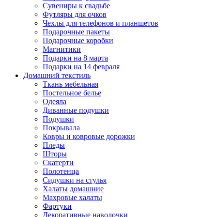
Сувениры к свадьбе
Футляры для очков
Чехлы для телефонов и планшетов
Подарочные пакеты
Подарочные коробки
Магнитики
Подарки на 8 марта
Подарки на 14 февраля
Домашний текстиль
Ткань мебельная
Постельное белье
Одеяла
Диванные подушки
Подушки
Покрывала
Ковры и ковровые дорожки
Пледы
Шторы
Скатерти
Полотенца
Сидушки на стулья
Халаты домашние
Махровые халаты
Фартуки
Декоративные наволочки