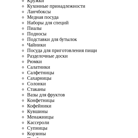
Кружки
Кухонные принадлежности
Ланчбоксы
Медная посуда
Наборы для специй
Пиалы
Подносы
Подставки для бутылок
Чайники
Посуда для приготовления пищи
Разделочные доски
Рюмки
Салатники
Салфетницы
Сахарницы
Солонки
Стаканы
Вазы для фруктов
Конфетницы
Кофейники
Кувшины
Менажницы
Кассероли
Супницы
Корзины