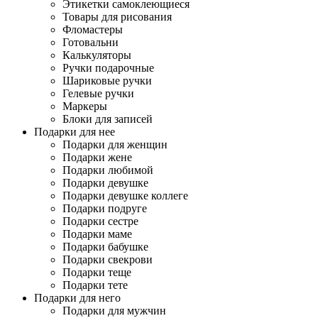
Этикетки самоклеющиеся
Товары для рисования
Фломастеры
Готовальни
Калькуляторы
Ручки подарочные
Шариковые ручки
Гелевые ручки
Маркеры
Блоки для записей
Подарки для нее
Подарки для женщин
Подарки жене
Подарки любимой
Подарки девушке
Подарки девушке коллеге
Подарки подруге
Подарки сестре
Подарки маме
Подарки бабушке
Подарки свекрови
Подарки теще
Подарки тете
Подарки для него
Подарки для мужчин