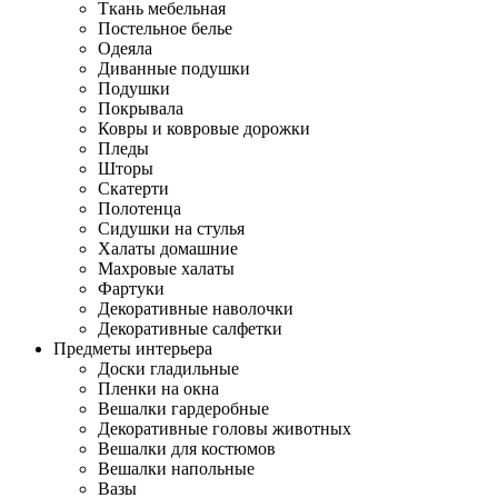
Ткань мебельная
Постельное белье
Одеяла
Диванные подушки
Подушки
Покрывала
Ковры и ковровые дорожки
Пледы
Шторы
Скатерти
Полотенца
Сидушки на стулья
Халаты домашние
Махровые халаты
Фартуки
Декоративные наволочки
Декоративные салфетки
Предметы интерьера
Доски гладильные
Пленки на окна
Вешалки гардеробные
Декоративные головы животных
Вешалки для костюмов
Вешалки напольные
Вазы