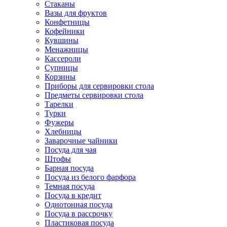
Стаканы
Вазы для фруктов
Конфетницы
Кофейники
Кувшины
Менажницы
Кассероли
Супницы
Корзины
Приборы для сервировки стола
Предметы сервировки стола
Тарелки
Турки
Фужеры
Хлебницы
Заварочные чайники
Посуда для чая
Штофы
Барная посуда
Посуда из белого фарфора
Темная посуда
Посуда в кредит
Однотонная посуда
Посуда в рассрочку
Пластиковая посуда