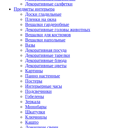
Декоративные салфетки
Предметы интерьера
Доски гладильные
Пленки на окна
Вешалки гардеробные
Декоративные головы животных
Вешалки для костюмов
Вешалки напольные
Вазы
Декоративная посуда
Декоративные тарелки
Декоративные блюда
Декоративные цветы
Картины
Панно настенные
Постеры
Интерьерные часы
Подсвечники
Гобелены
Зеркала
Минибары
Шкатулки
Ключницы
Кашпо
Домашние свечи