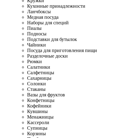
Кружки
Кухонные принадлежности
Ланчбоксы
Медная посуда
Наборы для специй
Пиалы
Подносы
Подставки для бутылок
Чайники
Посуда для приготовления пищи
Разделочные доски
Рюмки
Салатники
Салфетницы
Сахарницы
Солонки
Стаканы
Вазы для фруктов
Конфетницы
Кофейники
Кувшины
Менажницы
Кассероли
Супницы
Корзины