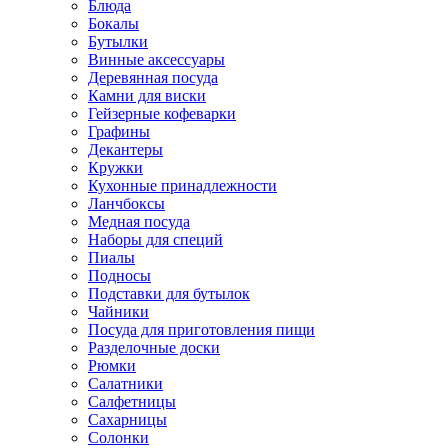
Блюда
Бокалы
Бутылки
Винные аксессуары
Деревянная посуда
Камни для виски
Гейзерные кофеварки
Графины
Декантеры
Кружки
Кухонные принадлежности
Ланчбоксы
Медная посуда
Наборы для специй
Пиалы
Подносы
Подставки для бутылок
Чайники
Посуда для приготовления пищи
Разделочные доски
Рюмки
Салатники
Салфетницы
Сахарницы
Солонки