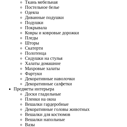
Ткань мебельная
Постельное белье
Одеяла
Диванные подушки
Подушки
Покрывала
Ковры и ковровые дорожки
Пледы
Шторы
Скатерти
Полотенца
Сидушки на стулья
Халаты домашние
Махровые халаты
Фартуки
Декоративные наволочки
Декоративные салфетки
Предметы интерьера
Доски гладильные
Пленки на окна
Вешалки гардеробные
Декоративные головы животных
Вешалки для костюмов
Вешалки напольные
Вазы