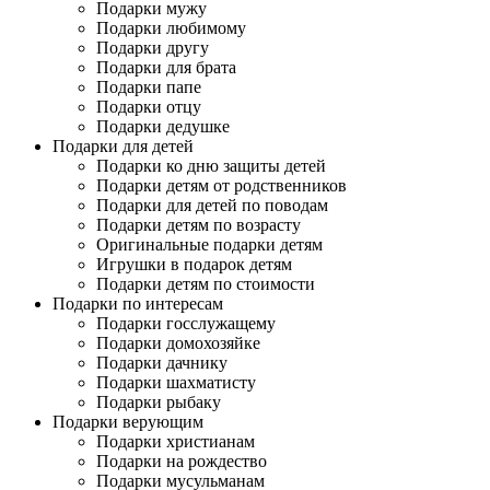
Подарки мужу
Подарки любимому
Подарки другу
Подарки для брата
Подарки папе
Подарки отцу
Подарки дедушке
Подарки для детей
Подарки ко дню защиты детей
Подарки детям от родственников
Подарки для детей по поводам
Подарки детям по возрасту
Оригинальные подарки детям
Игрушки в подарок детям
Подарки детям по стоимости
Подарки по интересам
Подарки госслужащему
Подарки домохозяйке
Подарки дачнику
Подарки шахматисту
Подарки рыбаку
Подарки верующим
Подарки христианам
Подарки на рождество
Подарки мусульманам