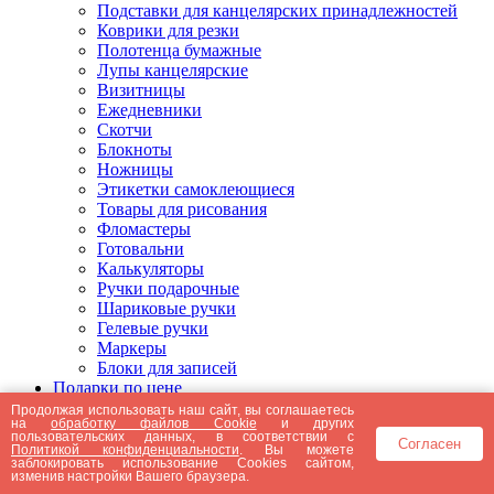
Подставки для канцелярских принадлежностей
Коврики для резки
Полотенца бумажные
Лупы канцелярские
Визитницы
Ежедневники
Скотчи
Блокноты
Ножницы
Этикетки самоклеющиеся
Товары для рисования
Фломастеры
Готовальни
Калькуляторы
Ручки подарочные
Шариковые ручки
Гелевые ручки
Маркеры
Блоки для записей
Подарки по цене
Подарки от 5000 рублей
Продолжая использовать наш сайт, вы соглашаетесь
на
обработку файлов Cookie
и других
Подарки до 5000 рублей
пользовательских данных, в соответствии с
Согласен
Подарки до 3000 рублей
Политикой конфиденциальности
. Вы можете
заблокировать использование Cookies сайтом,
Подарки до 2000 рублей
изменив настройки Вашего браузера.
Подарки до 1000 рублей