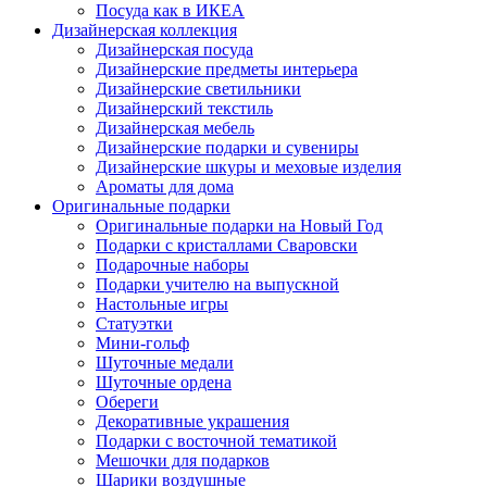
Посуда как в ИКЕА
Дизайнерская коллекция
Дизайнерская посуда
Дизайнерские предметы интерьера
Дизайнерские светильники
Дизайнерский текстиль
Дизайнерская мебель
Дизайнерские подарки и сувениры
Дизайнерские шкуры и меховые изделия
Ароматы для дома
Оригинальные подарки
Оригинальные подарки на Новый Год
Подарки с кристаллами Сваровски
Подарочные наборы
Подарки учителю на выпускной
Настольные игры
Статуэтки
Мини-гольф
Шуточные медали
Шуточные ордена
Обереги
Декоративные украшения
Подарки с восточной тематикой
Мешочки для подарков
Шарики воздушные