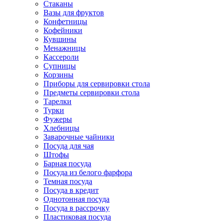
Стаканы
Вазы для фруктов
Конфетницы
Кофейники
Кувшины
Менажницы
Кассероли
Супницы
Корзины
Приборы для сервировки стола
Предметы сервировки стола
Тарелки
Турки
Фужеры
Хлебницы
Заварочные чайники
Посуда для чая
Штофы
Барная посуда
Посуда из белого фарфора
Темная посуда
Посуда в кредит
Однотонная посуда
Посуда в рассрочку
Пластиковая посуда