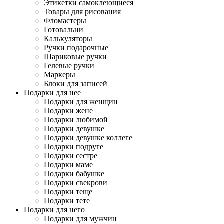
Этикетки самоклеющиеся
Товары для рисования
Фломастеры
Готовальни
Калькуляторы
Ручки подарочные
Шариковые ручки
Гелевые ручки
Маркеры
Блоки для записей
Подарки для нее
Подарки для женщин
Подарки жене
Подарки любимой
Подарки девушке
Подарки девушке коллеге
Подарки подруге
Подарки сестре
Подарки маме
Подарки бабушке
Подарки свекрови
Подарки теще
Подарки тете
Подарки для него
Подарки для мужчин