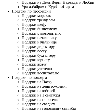
Подарки на День Веры, Надежды и Любви
Ураза-байрам и Курбан-байрам
Подарки по профессии
Подарки морякам
Подарки трейдерам
Подарки шефу
Подарки бизнесмену
Подарки руководителю
Подарки начальнику
Подарки начальнице
Подарки директору
Подарки боссу
Подарки бухгалтеру
Подарки юристу
Подарки врачу
Подарки учителю
Подарки воспитателю
Подарки по поводам
Подарки на Пасху
Подарки на день рождения
Подарки на юбилей
Подарки на 1 сентября
Подарки на новоселье
Подарки на свадьбу
Подарки на годовщину свадьбы