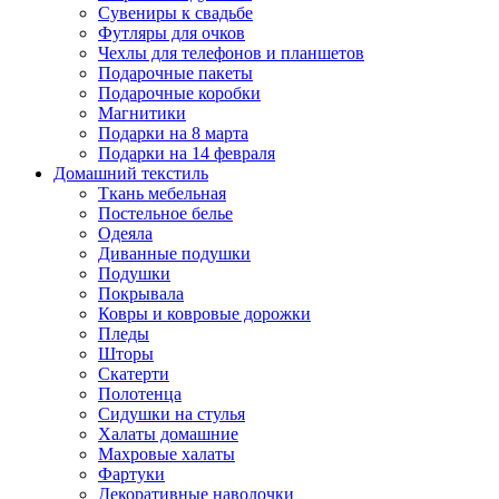
Сувениры к свадьбе
Футляры для очков
Чехлы для телефонов и планшетов
Подарочные пакеты
Подарочные коробки
Магнитики
Подарки на 8 марта
Подарки на 14 февраля
Домашний текстиль
Ткань мебельная
Постельное белье
Одеяла
Диванные подушки
Подушки
Покрывала
Ковры и ковровые дорожки
Пледы
Шторы
Скатерти
Полотенца
Сидушки на стулья
Халаты домашние
Махровые халаты
Фартуки
Декоративные наволочки