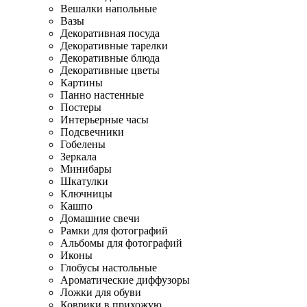
Вешалки напольные
Вазы
Декоративная посуда
Декоративные тарелки
Декоративные блюда
Декоративные цветы
Картины
Панно настенные
Постеры
Интерьерные часы
Подсвечники
Гобелены
Зеркала
Минибары
Шкатулки
Ключницы
Кашпо
Домашние свечи
Рамки для фотографий
Альбомы для фотографий
Иконы
Глобусы настольные
Ароматические диффузоры
Ложки для обуви
Коврики в прихожую