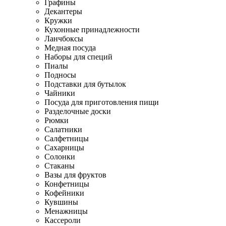
Графины
Декантеры
Кружки
Кухонные принадлежности
Ланчбоксы
Медная посуда
Наборы для специй
Пиалы
Подносы
Подставки для бутылок
Чайники
Посуда для приготовления пищи
Разделочные доски
Рюмки
Салатники
Салфетницы
Сахарницы
Солонки
Стаканы
Вазы для фруктов
Конфетницы
Кофейники
Кувшины
Менажницы
Кассероли