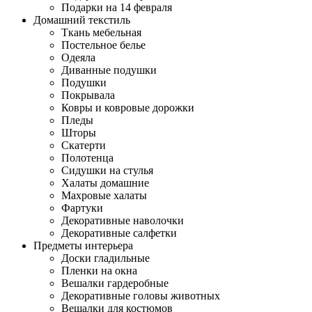
Подарки на 14 февраля
Домашний текстиль
Ткань мебельная
Постельное белье
Одеяла
Диванные подушки
Подушки
Покрывала
Ковры и ковровые дорожки
Пледы
Шторы
Скатерти
Полотенца
Сидушки на стулья
Халаты домашние
Махровые халаты
Фартуки
Декоративные наволочки
Декоративные салфетки
Предметы интерьера
Доски гладильные
Пленки на окна
Вешалки гардеробные
Декоративные головы животных
Вешалки для костюмов