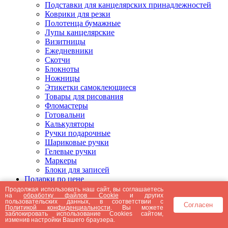
Подставки для канцелярских принадлежностей
Коврики для резки
Полотенца бумажные
Лупы канцелярские
Визитницы
Ежедневники
Скотчи
Блокноты
Ножницы
Этикетки самоклеющиеся
Товары для рисования
Фломастеры
Готовальни
Калькуляторы
Ручки подарочные
Шариковые ручки
Гелевые ручки
Маркеры
Блоки для записей
Подарки по цене
Подарки от 5000 рублей
Продолжая использовать наш сайт, вы соглашаетесь
на
обработку файлов Cookie
и других
Подарки до 5000 рублей
пользовательских данных, в соответствии с
Согласен
Подарки до 3000 рублей
Политикой конфиденциальности
. Вы можете
заблокировать использование Cookies сайтом,
Подарки до 2000 рублей
изменив настройки Вашего браузера.
Подарки до 1000 рублей