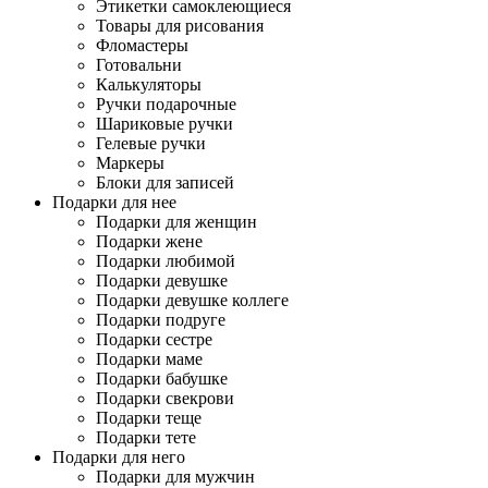
Этикетки самоклеющиеся
Товары для рисования
Фломастеры
Готовальни
Калькуляторы
Ручки подарочные
Шариковые ручки
Гелевые ручки
Маркеры
Блоки для записей
Подарки для нее
Подарки для женщин
Подарки жене
Подарки любимой
Подарки девушке
Подарки девушке коллеге
Подарки подруге
Подарки сестре
Подарки маме
Подарки бабушке
Подарки свекрови
Подарки теще
Подарки тете
Подарки для него
Подарки для мужчин