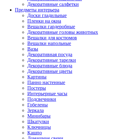
Декоративные салфетки
Предметы интерьера
Доски гладильные
Пленки на окна
Вешалки гардеробные
Декоративные головы животных
Вешалки для костюмов
Вешалки напольные
Вазы
Декоративная посуда
Декоративные тарелки
Декоративные блюда
Декоративные цветы
Картины
Панно настенные
Постеры
Интерьерные часы
Подсвечники
Гобелены
Зеркала
Минибары
Шкатулки
Ключницы
Кашпо
Домашние свечи