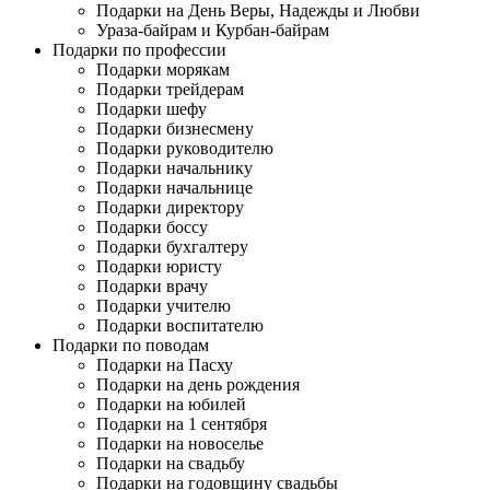
Подарки на День Веры, Надежды и Любви
Ураза-байрам и Курбан-байрам
Подарки по профессии
Подарки морякам
Подарки трейдерам
Подарки шефу
Подарки бизнесмену
Подарки руководителю
Подарки начальнику
Подарки начальнице
Подарки директору
Подарки боссу
Подарки бухгалтеру
Подарки юристу
Подарки врачу
Подарки учителю
Подарки воспитателю
Подарки по поводам
Подарки на Пасху
Подарки на день рождения
Подарки на юбилей
Подарки на 1 сентября
Подарки на новоселье
Подарки на свадьбу
Подарки на годовщину свадьбы