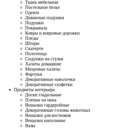
Ткань мебельная
Постельное белье
Одеяла
Диванные подушки
Подушки
Покрывала
Ковры и ковровые дорожки
Пледы
Шторы
Скатерти
Полотенца
Сидушки на стулья
Халаты домашние
Махровые халаты
Фартуки
Декоративные наволочки
Декоративные салфетки
Предметы интерьера
Доски гладильные
Пленки на окна
Вешалки гардеробные
Декоративные головы животных
Вешалки для костюмов
Вешалки напольные
Вазы