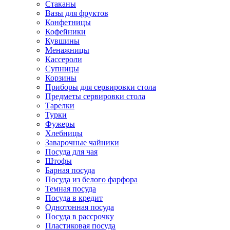
Стаканы
Вазы для фруктов
Конфетницы
Кофейники
Кувшины
Менажницы
Кассероли
Супницы
Корзины
Приборы для сервировки стола
Предметы сервировки стола
Тарелки
Турки
Фужеры
Хлебницы
Заварочные чайники
Посуда для чая
Штофы
Барная посуда
Посуда из белого фарфора
Темная посуда
Посуда в кредит
Однотонная посуда
Посуда в рассрочку
Пластиковая посуда