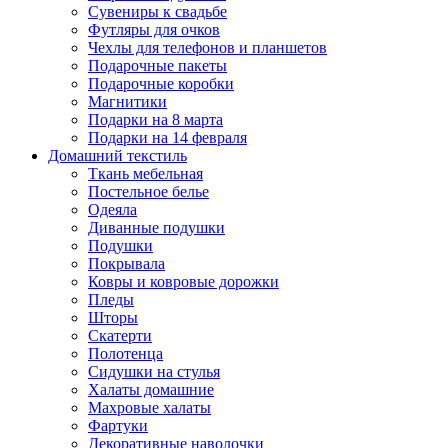
Сувениры к свадьбе
Футляры для очков
Чехлы для телефонов и планшетов
Подарочные пакеты
Подарочные коробки
Магнитики
Подарки на 8 марта
Подарки на 14 февраля
Домашний текстиль
Ткань мебельная
Постельное белье
Одеяла
Диванные подушки
Подушки
Покрывала
Ковры и ковровые дорожки
Пледы
Шторы
Скатерти
Полотенца
Сидушки на стулья
Халаты домашние
Махровые халаты
Фартуки
Декоративные наволочки