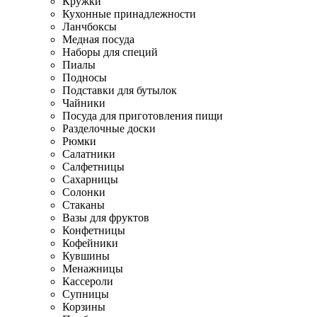
Кружки
Кухонные принадлежности
Ланчбоксы
Медная посуда
Наборы для специй
Пиалы
Подносы
Подставки для бутылок
Чайники
Посуда для приготовления пищи
Разделочные доски
Рюмки
Салатники
Салфетницы
Сахарницы
Солонки
Стаканы
Вазы для фруктов
Конфетницы
Кофейники
Кувшины
Менажницы
Кассероли
Супницы
Корзины