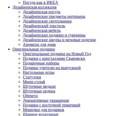
Посуда как в ИКЕА
Дизайнерская коллекция
Дизайнерская посуда
Дизайнерские предметы интерьера
Дизайнерские светильники
Дизайнерский текстиль
Дизайнерская мебель
Дизайнерские подарки и сувениры
Дизайнерские шкуры и меховые изделия
Ароматы для дома
Оригинальные подарки
Оригинальные подарки на Новый Год
Подарки с кристаллами Сваровски
Подарочные наборы
Подарки учителю на выпускной
Настольные игры
Статуэтки
Мини-гольф
Шуточные медали
Шуточные ордена
Обереги
Декоративные украшения
Подарки с восточной тематикой
Мешочки для подарков
Шарики воздушные