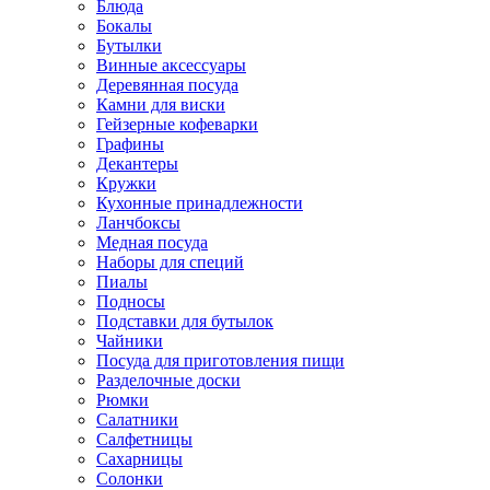
Блюда
Бокалы
Бутылки
Винные аксессуары
Деревянная посуда
Камни для виски
Гейзерные кофеварки
Графины
Декантеры
Кружки
Кухонные принадлежности
Ланчбоксы
Медная посуда
Наборы для специй
Пиалы
Подносы
Подставки для бутылок
Чайники
Посуда для приготовления пищи
Разделочные доски
Рюмки
Салатники
Салфетницы
Сахарницы
Солонки