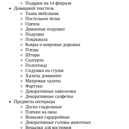
Подарки на 14 февраля
Домашний текстиль
Ткань мебельная
Постельное белье
Одеяла
Диванные подушки
Подушки
Покрывала
Ковры и ковровые дорожки
Пледы
Шторы
Скатерти
Полотенца
Сидушки на стулья
Халаты домашние
Махровые халаты
Фартуки
Декоративные наволочки
Декоративные салфетки
Предметы интерьера
Доски гладильные
Пленки на окна
Вешалки гардеробные
Декоративные головы животных
Вешалки для костюмов