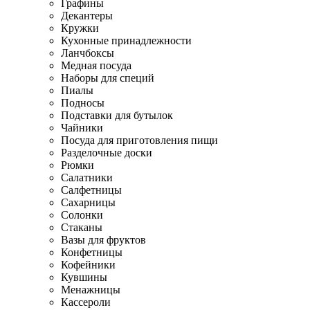
Графины
Декантеры
Кружки
Кухонные принадлежности
Ланчбоксы
Медная посуда
Наборы для специй
Пиалы
Подносы
Подставки для бутылок
Чайники
Посуда для приготовления пищи
Разделочные доски
Рюмки
Салатники
Салфетницы
Сахарницы
Солонки
Стаканы
Вазы для фруктов
Конфетницы
Кофейники
Кувшины
Менажницы
Кассероли