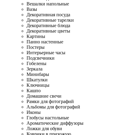
Вешалки напольные
Вазы
Декоративная посуда
Декоративные тарелки
Декоративные блюда
Декоративные цветы
Картины
Панно настенные
Постеры
Интерьерные часы
Подсвечники
Гобелены
Зеркала
Минибары
Шкатулки
Ключницы
Кашпо
Домашние свечи
Рамки для фотографий
Альбомы для фотографий
Иконы
Глобусы настольные
Ароматические диффузоры
Ложки для обуви
Коврики в прихожую