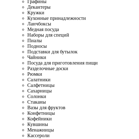
Графины
Декантеры
Кружки
Кухонные принадлежности
Ланчбоксы
Медная посуда
Наборы для специй
Пиалы
Подносы
Подставки для бутылок
Чайники
Посуда для приготовления пищи
Разделочные доски
Рюмки
Салатники
Салфетницы
Сахарницы
Солонки
Стаканы
Вазы для фруктов
Конфетницы
Кофейники
Кувшины
Менажницы
Кассероли