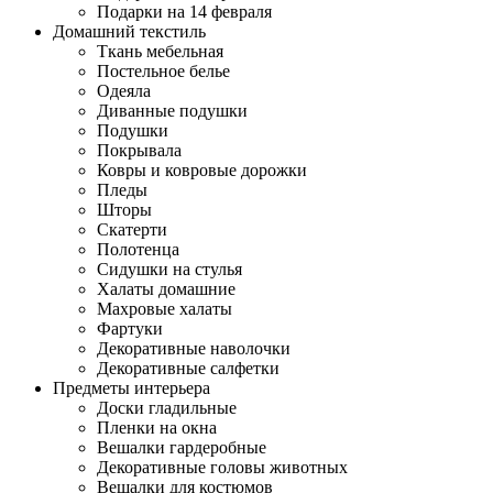
Подарки на 14 февраля
Домашний текстиль
Ткань мебельная
Постельное белье
Одеяла
Диванные подушки
Подушки
Покрывала
Ковры и ковровые дорожки
Пледы
Шторы
Скатерти
Полотенца
Сидушки на стулья
Халаты домашние
Махровые халаты
Фартуки
Декоративные наволочки
Декоративные салфетки
Предметы интерьера
Доски гладильные
Пленки на окна
Вешалки гардеробные
Декоративные головы животных
Вешалки для костюмов