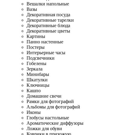
Вешалки напольные
Вазы
Декоративная посуда
Декоративные тарелки
Декоративные блюда
Декоративные цветы
Картины
Панно настенные
Постеры
Интерьерные часы
Подсвечники
Гобелены
Зеркала
Минибары
Шкатулки
Ключницы
Кашпо
Домашние свечи
Рамки для фотографий
Альбомы для фотографий
Иконы
Глобусы настольные
Ароматические диффузоры
Ложки для обуви
Коврики в прихожую