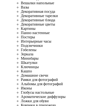
Вешалки напольные
Вазы
Декоративная посуда
Декоративные тарелки
Декоративные блюда
Декоративные цветы
Картины
Панно настенные
Постеры
Интерьерные часы
Подсвечники
Гобелены
Зеркала
Минибары
Шкатулки
Ключницы
Кашпо
Домашние свечи
Рамки для фотографий
Альбомы для фотографий
Иконы
Глобусы настольные
Ароматические диффузоры
Ложки для обуви
Коврики в прихожую