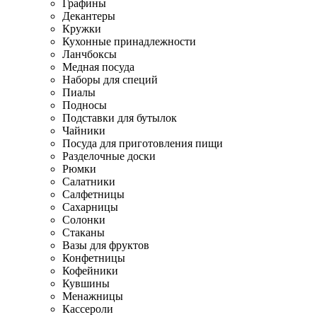
Графины
Декантеры
Кружки
Кухонные принадлежности
Ланчбоксы
Медная посуда
Наборы для специй
Пиалы
Подносы
Подставки для бутылок
Чайники
Посуда для приготовления пищи
Разделочные доски
Рюмки
Салатники
Салфетницы
Сахарницы
Солонки
Стаканы
Вазы для фруктов
Конфетницы
Кофейники
Кувшины
Менажницы
Кассероли