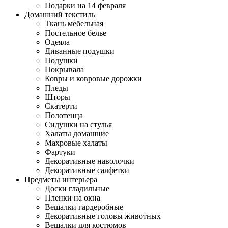
Подарки на 14 февраля
Домашний текстиль
Ткань мебельная
Постельное белье
Одеяла
Диванные подушки
Подушки
Покрывала
Ковры и ковровые дорожки
Пледы
Шторы
Скатерти
Полотенца
Сидушки на стулья
Халаты домашние
Махровые халаты
Фартуки
Декоративные наволочки
Декоративные салфетки
Предметы интерьера
Доски гладильные
Пленки на окна
Вешалки гардеробные
Декоративные головы животных
Вешалки для костюмов