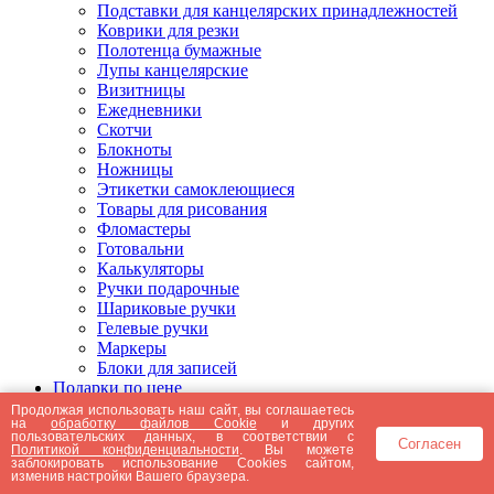
Подставки для канцелярских принадлежностей
Коврики для резки
Полотенца бумажные
Лупы канцелярские
Визитницы
Ежедневники
Скотчи
Блокноты
Ножницы
Этикетки самоклеющиеся
Товары для рисования
Фломастеры
Готовальни
Калькуляторы
Ручки подарочные
Шариковые ручки
Гелевые ручки
Маркеры
Блоки для записей
Подарки по цене
Подарки от 5000 рублей
Продолжая использовать наш сайт, вы соглашаетесь
на
обработку файлов Cookie
и других
Подарки до 5000 рублей
пользовательских данных, в соответствии с
Согласен
Подарки до 3000 рублей
Политикой конфиденциальности
. Вы можете
заблокировать использование Cookies сайтом,
Подарки до 2000 рублей
изменив настройки Вашего браузера.
Подарки до 1000 рублей