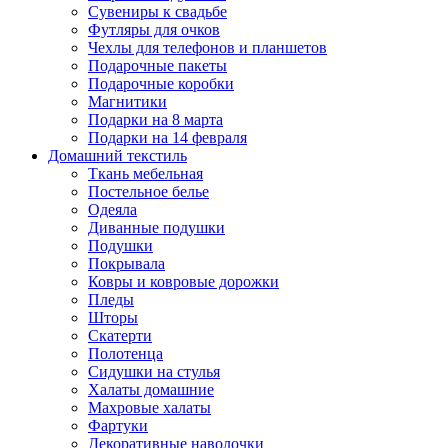
Сувениры к свадьбе
Футляры для очков
Чехлы для телефонов и планшетов
Подарочные пакеты
Подарочные коробки
Магнитики
Подарки на 8 марта
Подарки на 14 февраля
Домашний текстиль
Ткань мебельная
Постельное белье
Одеяла
Диванные подушки
Подушки
Покрывала
Ковры и ковровые дорожки
Пледы
Шторы
Скатерти
Полотенца
Сидушки на стулья
Халаты домашние
Махровые халаты
Фартуки
Декоративные наволочки