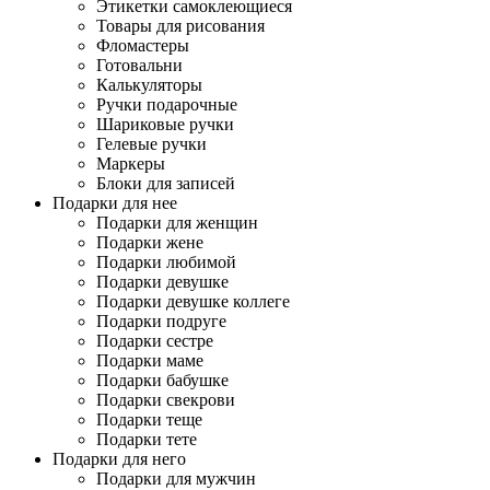
Этикетки самоклеющиеся
Товары для рисования
Фломастеры
Готовальни
Калькуляторы
Ручки подарочные
Шариковые ручки
Гелевые ручки
Маркеры
Блоки для записей
Подарки для нее
Подарки для женщин
Подарки жене
Подарки любимой
Подарки девушке
Подарки девушке коллеге
Подарки подруге
Подарки сестре
Подарки маме
Подарки бабушке
Подарки свекрови
Подарки теще
Подарки тете
Подарки для него
Подарки для мужчин