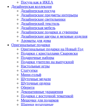
Посуда как в ИКЕА
Дизайнерская коллекция
Дизайнерская посуда
Дизайнерские предметы интерьера
Дизайнерские светильники
Дизайнерский текстиль
Дизайнерская мебель
Дизайнерские подарки и сувениры
Дизайнерские шкуры и меховые изделия
Ароматы для дома
Оригинальные подарки
Оригинальные подарки на Новый Год
Подарки с кристаллами Сваровски
Подарочные наборы
Подарки учителю на выпускной
Настольные игры
Статуэтки
Мини-гольф
Шуточные медали
Шуточные ордена
Обереги
Декоративные украшения
Подарки с восточной тематикой
Мешочки для подарков
Шарики воздушные