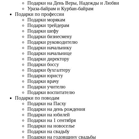
Подарки на День Веры, Надежды и Любви
Ураза-байрам и Курбан-байрам
Подарки по профессии
Подарки морякам
Подарки трейдерам
Подарки шефу
Подарки бизнесмену
Подарки руководителю
Подарки начальнику
Подарки начальнице
Подарки директору
Подарки боссу
Подарки бухгалтеру
Подарки юристу
Подарки врачу
Подарки учителю
Подарки воспитателю
Подарки по поводам
Подарки на Пасху
Подарки на день рождения
Подарки на юбилей
Подарки на 1 сентября
Подарки на новоселье
Подарки на свадьбу
Подарки на годовщину свадьбы