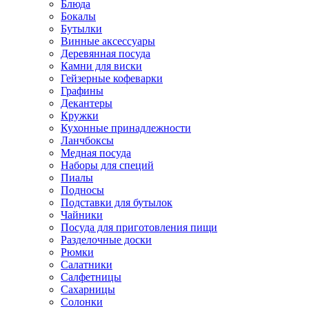
Блюда
Бокалы
Бутылки
Винные аксессуары
Деревянная посуда
Камни для виски
Гейзерные кофеварки
Графины
Декантеры
Кружки
Кухонные принадлежности
Ланчбоксы
Медная посуда
Наборы для специй
Пиалы
Подносы
Подставки для бутылок
Чайники
Посуда для приготовления пищи
Разделочные доски
Рюмки
Салатники
Салфетницы
Сахарницы
Солонки