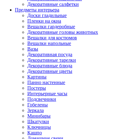
Декоративные салфетки
Предметы интерьера
Доски гладильные
Пленки на окна
Вешалки гардеробные
Декоративные головы животных
Вешалки для костюмов
Вешалки напольные
Вазы
Декоративная посуда
Декоративные тарелки
Декоративные блюда
Декоративные цветы
Картины
Панно настенные
Постеры
Интерьерные часы
Подсвечники
Гобелены
Зеркала
Минибары
Шкатулки
Ключницы
Кашпо
Домашние свечи