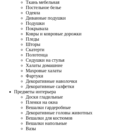
Ткань мебельная
Постельное белье
Одеяла
Диванные подушки
Подушки
Покрывала
Ковры и ковровые дорожки
Пледы
Шторы
Скатерти
Полотенца
Сидушки на стулья
Халаты домашние
Махровые халаты
Фартуки
Декоративные наволочки
Декоративные салфетки
Предметы интерьера
Доски гладильные
Пленки на окна
Вешалки гардеробные
Декоративные головы животных
Вешалки для костюмов
Вешалки напольные
Вазы