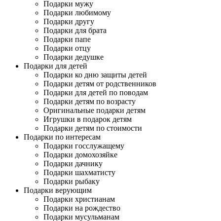
Подарки мужу
Подарки любимому
Подарки другу
Подарки для брата
Подарки папе
Подарки отцу
Подарки дедушке
Подарки для детей
Подарки ко дню защиты детей
Подарки детям от родственников
Подарки для детей по поводам
Подарки детям по возрасту
Оригинальные подарки детям
Игрушки в подарок детям
Подарки детям по стоимости
Подарки по интересам
Подарки госслужащему
Подарки домохозяйке
Подарки дачнику
Подарки шахматисту
Подарки рыбаку
Подарки верующим
Подарки христианам
Подарки на рождество
Подарки мусульманам