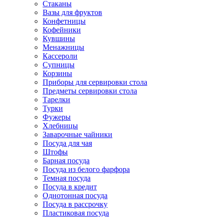
Стаканы
Вазы для фруктов
Конфетницы
Кофейники
Кувшины
Менажницы
Кассероли
Супницы
Корзины
Приборы для сервировки стола
Предметы сервировки стола
Тарелки
Турки
Фужеры
Хлебницы
Заварочные чайники
Посуда для чая
Штофы
Барная посуда
Посуда из белого фарфора
Темная посуда
Посуда в кредит
Однотонная посуда
Посуда в рассрочку
Пластиковая посуда