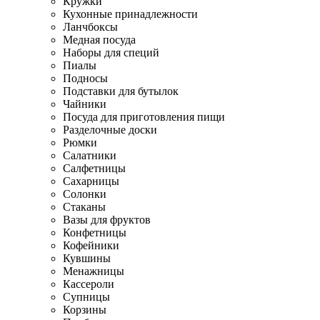
Кружки
Кухонные принадлежности
Ланчбоксы
Медная посуда
Наборы для специй
Пиалы
Подносы
Подставки для бутылок
Чайники
Посуда для приготовления пищи
Разделочные доски
Рюмки
Салатники
Салфетницы
Сахарницы
Солонки
Стаканы
Вазы для фруктов
Конфетницы
Кофейники
Кувшины
Менажницы
Кассероли
Супницы
Корзины