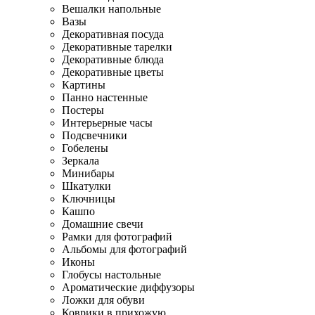
Вешалки напольные
Вазы
Декоративная посуда
Декоративные тарелки
Декоративные блюда
Декоративные цветы
Картины
Панно настенные
Постеры
Интерьерные часы
Подсвечники
Гобелены
Зеркала
Минибары
Шкатулки
Ключницы
Кашпо
Домашние свечи
Рамки для фотографий
Альбомы для фотографий
Иконы
Глобусы настольные
Ароматические диффузоры
Ложки для обуви
Коврики в прихожую