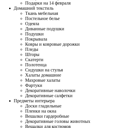
Подарки на 14 февраля
Домашний текстиль
Ткань мебельная
Постельное белье
Одеяла
Диванные подушки
Подушки
Покрывала
Ковры и ковровые дорожки
Пледы
Шторы
Скатерти
Полотенца
Сидушки на стулья
Халаты домашние
Махровые халаты
Фартуки
Декоративные наволочки
Декоративные салфетки
Предметы интерьера
Доски гладильные
Пленки на окна
Вешалки гардеробные
Декоративные головы животных
Вешалки для костюмов