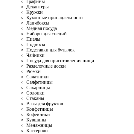
Графины
Декантеры
Кружки
Кухонные принадлежности
Ланчбоксы
Медная посуда
Наборы для специй
Пиалы
Подносы
Подставки для бутылок
Чайники
Посуда для приготовления пищи
Разделочные доски
Рюмки
Салатники
Салфетницы
Сахарницы
Солонки
Стаканы
Вазы для фруктов
Конфетницы
Кофейники
Кувшины
Менажницы
Кассероли